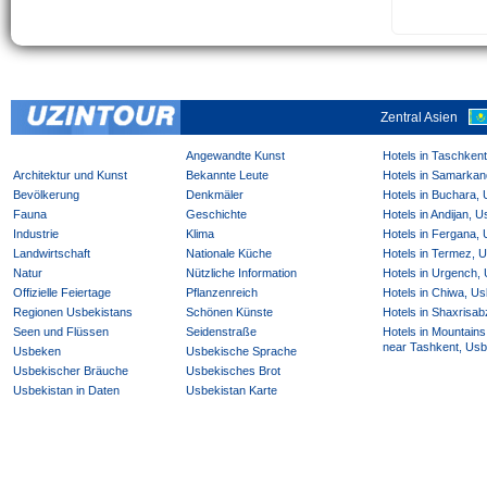
Zentral Asien
Angewandte Kunst
Hotels in Taschken
Architektur und Kunst
Bekannte Leute
Hotels in Samarkan
Bevölkerung
Denkmäler
Hotels in Buchara,
Fauna
Geschichte
Hotels in Andijan, 
Industrie
Klima
Hotels in Fergana,
Landwirtschaft
Nationale Küche
Hotels in Termez, 
Natur
Nützliche Information
Hotels in Urgench,
Offizielle Feiertage
Pflanzenreich
Hotels in Chiwa, Us
Regionen Usbekistans
Schönen Künste
Hotels in Shaxrisab
Seen und Flüssen
Seidenstraße
Hotels in Mountains
near Tashkent, Usb
Usbeken
Usbekische Sprache
Usbekischer Bräuche
Usbekisches Brot
Usbekistan in Daten
Usbekistan Karte