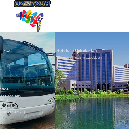
ÜBER UNS
TRANSPORTS
TOURISMU
Hotels in Uzbekistan
We have all hotels in Uzbekistan
Culture of 
By nature Uzbek
is why migrati
any influence o
general, the lev
growth is very 
marriages is si
percentage of d
in the world. Ac
family is regar