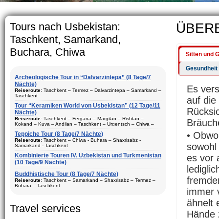
The usual Uzbek 
rather big. On 
5-6 children.
Tours nach Usbekistan:
ÜBER
Taschkent, Samarkand,
Buchara, Chiwa
Sitten und 
Gesundheit
Archeologische Tour in “Dalvarzintepa” (8 Tage/7
Nächte)
Es vers
Reiseroute
: Taschkent – Termez – Dalvarzintepa – Samarkand –
Taschkent
auf die
Tour “Keramiken World von Usbekistan” (12 Tage/11
Dauer
: 8 Tage/7 Nächte
Rücksic
Nächte)
Bewegungtyp
: Fluglinie und Reisebus
Reiseroute
: Taschkent – Fergana – Margilan – Rishtan –
Bräuch
Kokand – Kuva – Andijan – Taschkent – Urgentsch – Chiwa –
Besuch Stadte
: Taschkent (2) – Samarkand (1) – Termez (1) –
Buchara – Gijduvan – Samarkand – Taschkent
• Obwo
Dalvarzintepa (3)
Teppiche Tour (8 Tage/7 Nächte)
Dauer
Reiseroute
: 12 Tage/11 Nächte
: Tasсhkent – Chiwa - Buhara – Shaxrisabz -
Saison
: ganzes Jahr
sowohl 
Samarkand - Taschkent
Bewegungtyp
: Fluglinie und Reisebus
Aufenhalt
Kombinierte Touren IV. Uzbekistan und Turkmenistan
: In den Hotels, privaten Haus und Expeditions-Basis
es vor
:
Besuch Stadte
(10 Tage/9 Nächte)
: Taschkent (3) – Fergana (3) – Margilan –
Beschreibung:
Reisen in den touristischen Städte
ledigli
Rishtan – Kokand – Kuva – Andijan – Chiwa (1) – Buchara (2) –
Dauer
: 8 Tage, 7 Nächte
vonUsbekistan. Das beste Programm für den Besuch der
Gijduvan – Samarkand (2)
Buddhistische Tour (8 Tage/7 Nächte)
archäologischen Stätten von Surkhandarya Region
Bewegungtyp
: Fluglinie ungd Reisebus
fremden
Reiseroute
: Taschkent – Samarkand – Shaxrisabz – Termez –
Saison
: ganzes Jahr
Buhara – Taschkent
Besuch Stadte
: Chiwa(1) - Taschkent (2) - Samarkand (2) -
immer 
Aufenhalt
Shaxrisabz und Bukhara (2)
: In den Hotels
Dauer
: 8 Tage, 7 Nächte
ähnelt
Beschreibung:
Saison
: ganzes Jahr
Reisen in den größten touristischen Städte
Travel services
Bewegungtyp
: Fluglinie und Reisebus
vonUsbekistan. Tour besteht aus Keramik-Kunst, historische und
Hände 
archäologische Komponenten. Beste Tour-Paket für Ihren
Aufenhalt
: in den Hotels
Besuch Stadte
: Taschkent (2), - Samarkand (2) - Shaxrisabz,