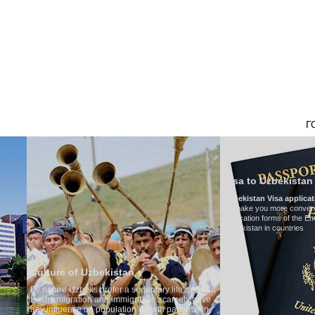
НАШ ТРАНСПОРТ
ТУРИЗМ В УЗБЕКИСТАНЕ
ОТЗЫВЫ
ТУРЫ
Г
Visa to Uzbekistan
Uzbekistan Visa application form:
To make you more convenient, we have prepared visa
application forms of the Embassies of the Republic of
Uzbekistan in countries
an
Tran
a sedentary life and that
Mode
igration scarcely have
Numbe
ion growth patterns. In
Air-c