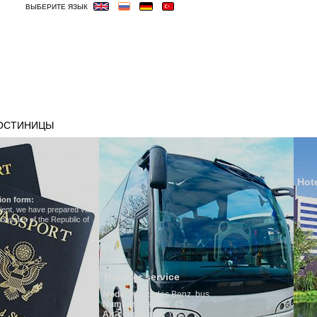
ВЫБЕРИТЕ ЯЗЫК
ОСТИНИЦЫ
ВИЗА
ВЕСЬМА ВАЖНЫЕ
Hotels in Uzbekistan
We have all hotels in Uzbekistan
sfer service
l
:
Mercedes Benz, bus
r of seats
: 45
onditioner:
Yes