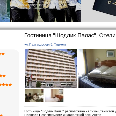
population's natural
Audi
he country the number of
Rent 
y high and the
ses is one of the lowest
o Uzbek tradition, the
mething quite sacred.
rticularly in villages, is
ge, the Uzbek family has
Гостиница "Шодлик Палас", Отели
ул. Пахтакорская 5, Ташкент
Гостиница "Шодлик Палас" расположена на тихой, тенистой у
Площади Независимости и набережной реки Анхор.