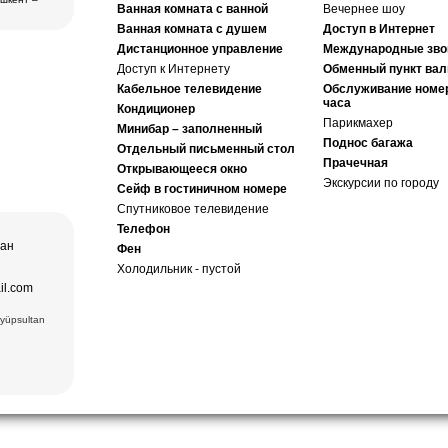
бласти
Ванная комната с ванной
Вечернее шоу
2)
ера в
Ванная комната с душем
Доступ в Интернет
Дистанционное управление
Международные зво
втомобиль
дам
Доступ к Интернету
Обменный пункт ва
о искусства,
ера в
ез (2) –
Лучшая тур
Кабельное телевидение
Обслуживание номе
ексов и
часа
а и
Кондиционер
пакет,
Парикмахер
щение
Минибар – заполненный
ера в
и Ташкент, и
Поднос багажа
Отдельный письменный стол
Прачечная
дам
Открывающееся окно
Хазрат Имам
ческих,
ь (XIX в.);
Экскурсии по городу
нентов
Сейф в гостиничном номере
 Чор-су.
р Оперы и
Спутниковое телевидение
ного
Телефон
чая:
тан
) и Медресе
Фен
 Мавзолей
Холодильник - пустой
ечеть Биби-
.), ковровая
il.com
 вв.),
6вв.),
Eyüpsultan
15 вв.)
взолей
Комплекс
есе Мири
ки Заргарон
екс Ляби-
тная
овровая