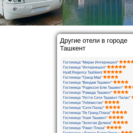
general, the level of the 
growth is very high. In t
marriages is significantl
percentage of divorce ca
in the world. According t
family is regarded as so
The usual Uzbek family, pa
rather big. On the avera
5-6 children.
Другие отели в городе
Ташкент
Гостиница "Миран Интернешнл"
Гостиница "Интернешнл"
Hyatt Regency Tashkent
Гостиница "Гранд Мир"
Гостиница "Виндам Ташкент"
Гостиница "Рэдиссон Блю Ташкент"
Гостиница "Рамада Ташкент"
Гостиница "Лотте Сити Ташкент Палас"
Гостиница "Узбекистан"
Гостиница "Сити Палас"
Гостиница "Ле Гранд Плаза"
Гостиница "Азия Ташкент"
Гостиница "Золотая Долина"
Гостиница "Ракат Плаза"