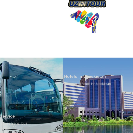
О КОМПАНИИ
Hotels in Uzbekistan
We have all hotels in Uzbekistan
Culture of Uzbekist
By nature Uzbeks prefer 
is why migration and imm
any influence on populat