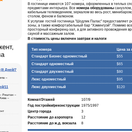
В гостинице имеются 107 номера, оформленных в теплых сп
предметами интерьера. Все
номера оборудованы
санузлом,
кабельным телевидением, зеркалом во весь рост, минибаро
столом, феном и балконом.
К услугам гостей гостиница
"Шодлик Палас"
предоставляет р
зоны, а также комфортабельный бар “Хэмингуэй”. Помимо все
просторный конференц-зал, а для активного провождения в
сауной и массажным залом.
В стоимость цены включен завтрак и налоги
кент,
Тип номера
Цена за 
ва
Стандарт Бизнес одноместный
$55
Стандарт одноместный
$65
(8 Дней/7
Стандарт двухместный
$80
епа –
Люкс одноместный
$95
ей/11
Люкс двухместный
$120
ль
 – Риштан –
Хива –
Комнат/Этажей
107/9
рканд (1) –
Год постройки/реконструкции
1975/1997
ент
Центр города
3
ера в
Расстояние до аэропорта
12
а
ана (3) –
Расстояние до ж.д. вокзала
8
– Хива (1) –
дам
ещения
ашкент –