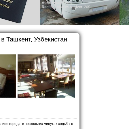
o system
: Yes
per hour with driver
: 20$
 в Ташкент, Узбекистан
лице города, в нескольких минутах ходьбы от