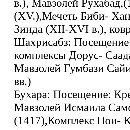
в.), Мавзолей Рухабад,
(XV.),Мечеть Биби- Ха
Зинда (XII-XVI в.), ков
Шахрисабз: Посещение: 
комплексы Дорус- Саада
Мавзолей Гумбази Сайи
вв.)
Бухара: Посещение: Кре
Мавзолей Исмаила Само
(1417),Комплекс Пои- 