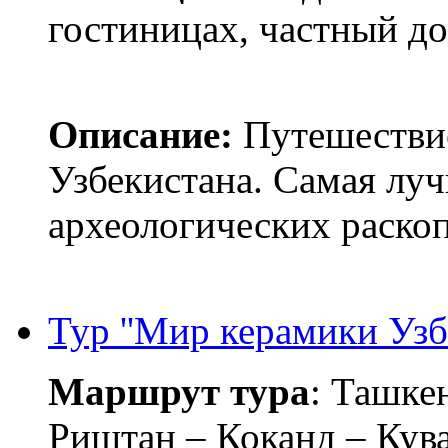
гостиницах, частный до
Описание:
Путешествие
Узбекистана. Самая лу
археологических раско
Тур ''Мир керамики Узбе
Маршрут тура
: Ташке
Риштан – Коканд – Кув