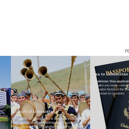
НАШ ТРАНСПОРТ
ТУРИЗМ В УЗБЕКИСТАНЕ
ОТЗЫВЫ
ТУРЫ
Г
Visa to Uzbekistan
Uzbekistan Visa application form:
To make you more convenient, we have prepared visa
application forms of the Embassies of the Republic of
Uzbekistan in countries
an
Tran
a sedentary life and that
Mode
igration scarcely have
Numbe
ion growth patterns. In
Air-c