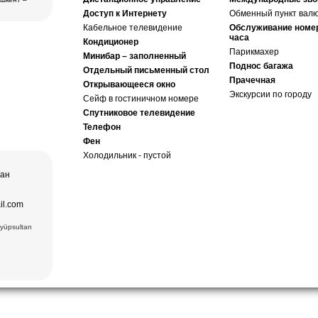
бласти
2)
Доступ к Интернету
Обменный пункт вал
ера в
Кабельное телевидение
Обслуживание номе
часа
втомобиль
Кондиционер
дам
о искусства,
ера в
Парикмахер
ез (2) –
Минибар – заполненный
Лучшая тур
Поднос багажа
ексов и
Отдельный письменный стол
а и
Прачечная
пакет,
Открывающееся окно
щение
ера в
Экскурсии по городу
и Ташкент, и
Сейф в гостиничном номере
Спутниковое телевидение
дам
Хазрат Имам
ческих,
Телефон
ь (XIX в.);
нентов
 Чор-су.
Фен
р Оперы и
ного
Холодильник - пустой
чая:
тан
) и Медресе
 Мавзолей
ечеть Биби-
.), ковровая
il.com
 вв.),
6вв.),
Eyüpsultan
15 вв.)
взолей
Комплекс
есе Мири
ки Заргарон
екс Ляби-
тная
овровая