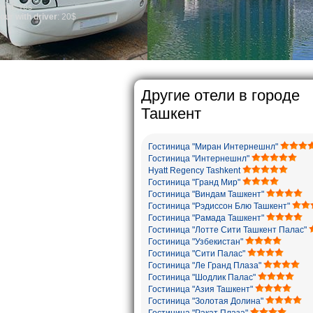
general, the level of the 
growth is very high. In t
marriages is significantl
percentage of divorce ca
in the world. According t
family is regarded as so
The usual Uzbek family, pa
rather big. On the avera
5-6 children.
Другие отели в городе
Ташкент
Гостиница "Миран Интернешнл"
Гостиница "Интернешнл"
Hyatt Regency Tashkent
Гостиница "Гранд Мир"
Гостиница "Виндам Ташкент"
Гостиница "Рэдиссон Блю Ташкент"
Гостиница "Рамада Ташкент"
Гостиница "Лотте Сити Ташкент Палас"
Гостиница "Узбекистан"
Гостиница "Сити Палас"
Гостиница "Ле Гранд Плаза"
Гостиница "Шодлик Палас"
Гостиница "Азия Ташкент"
Гостиница "Золотая Долина"