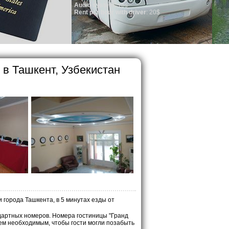
o system
: Yes
per hour with driver
: 20$
 в Ташкент, Узбекистан
 города Ташкента, в 5 минутах езды от
ндартных номеров. Номера гостиницы "Гранд
ем необходимым, чтобы гости могли позабыть