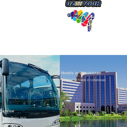
О КОМПАНИИ
Hotels in Uzbekistan
We have all hotels in Uzbekistan
Culture of Uzbekist
By nature Uzbeks prefer 
is why migration and imm
any influence on populat