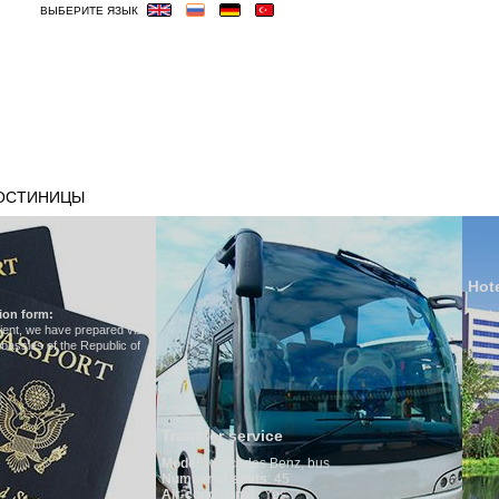
ВЫБЕРИТЕ ЯЗЫК
ОСТИНИЦЫ
ВИЗА
ВЕСЬМА ВАЖНЫЕ
Hotels in Uzbekistan
We have all hotels in Uzbekistan
sfer service
l
:
Mercedes Benz, bus
r of seats
: 45
onditioner:
Yes