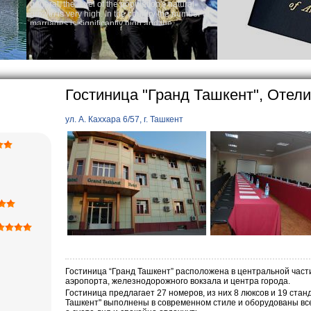
population's natural
Audi
he country the number of
Rent 
y high and the
ses is one of the lowest
o Uzbek tradition, the
mething quite sacred.
rticularly in villages, is
ge, the Uzbek family has
Гостиница "Гранд Ташкент", Отели
ул. А. Каххара 6/57, г. Ташкент
Гостиница “Гранд Ташкент” расположена в центральной части
аэропорта, железнодорожного вокзала и центра города.
Гостиница предлагает 27 номеров, из них 8 люксов и 19 ста
Ташкент" выполнены в современном стиле и оборудованы вс