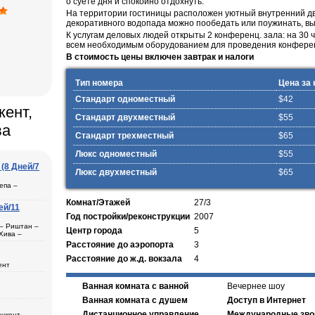
о суете дня и спокойно отдохнуть.
На территории гостиницы расположен уютный внутренний дво
декоративного водопада можно пообедать или поужинать, вы
К услугам деловых людей открыты 2 конференц. зала: на 30 
всем необходимым оборудованием для проведения конференц
В стоимость цены включен завтрак и налоги
Тип номера
Цена за 
Стандарт одноместный
$42
кент,
Стандарт двухместный
$55
ва
Стандарт трехместный
$65
Люкс одноместный
$55
(8 Дней/7
Люкс двухместный
$65
епа –
Комнат/Этажей
27/3
ей/11
Год постройки/реконструкции
2007
ль
 – Риштан –
Центр города
5
Хива –
рканд (1) –
Расстояние до аэропорта
3
Расстояние до ж.д. вокзала
4
ент
ера в
Ванная комната с ванной
Вечернее шоу
а
ана (3) –
– Хива (1) –
Ванная комната с душем
Доступ в Интернет
дам
ещения
Дистанционное управление
Международные зво
ашкент –