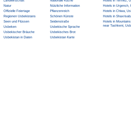
Landwirtschaft
Nationale Küche
Hotels in Termez, 
Natur
Nützliche Information
Hotels in Urgench,
Offizielle Feiertage
Pflanzenreich
Hotels in Chiwa, Us
Regionen Usbekistans
Schönen Künste
Hotels in Shaxrisab
Seen und Flüssen
Seidenstraße
Hotels in Mountains
near Tashkent, Usb
Usbeken
Usbekische Sprache
Usbekischer Bräuche
Usbekisches Brot
Usbekistan in Daten
Usbekistan Karte