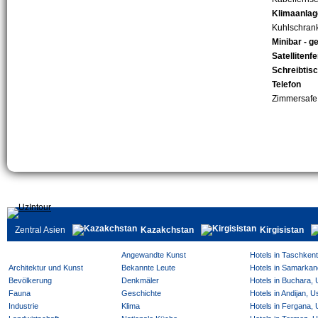
Klimaanlag
Kuhlschrank 
Minibar - ge
Satellitenf
Schreibtis
Telefon
Zimmersafe
Zentral Asien
Kazakchstan
Kirgisistan
Angewandte Kunst
Hotels in Taschken
Architektur und Kunst
Bekannte Leute
Hotels in Samarkan
Bevölkerung
Denkmäler
Hotels in Buchara,
Fauna
Geschichte
Hotels in Andijan, 
Industrie
Klima
Hotels in Fergana,