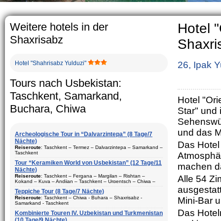
The usual Uzbek fami
rather big. On the 
5-6 children.
Weitere hotels in der
Hotel "
Shaxrisabz
Shaxri
Hotel "Shahrisabz Yulduzi"
26, Ipak Y
Tours nach Usbekistan:
Taschkent, Samarkand,
Hotel "Ori
Buchara, Chiwa
Star" und 
Sehenswürd
und das M
Archeologische Tour in “Dalvarzintepa” (8 Tage/7
Nächte)
Das Hotel
Reiseroute
: Taschkent – Termez – Dalvarzintepa – Samarkand –
Taschkent
Atmosphär
Tour “Keramiken World von Usbekistan” (12 Tage/11
Dauer
: 8 Tage/7 Nächte
machen das
Nächte)
Bewegungtyp
: Fluglinie und Reisebus
Reiseroute
: Taschkent – Fergana – Margilan – Rishtan –
Alle 54 Z
Kokand – Kuva – Andijan – Taschkent – Urgentsch – Chiwa –
Besuch Stadte
: Taschkent (2) – Samarkand (1) – Termez (1) –
Buchara – Gijduvan – Samarkand – Taschkent
ausgestat
Dalvarzintepa (3)
Teppiche Tour (8 Tage/7 Nächte)
Dauer
Reiseroute
: 12 Tage/11 Nächte
: Tasсhkent – Chiwa - Buhara – Shaxrisabz -
Mini-Bar u
Saison
: ganzes Jahr
Samarkand - Taschkent
Bewegungtyp
: Fluglinie und Reisebus
Das Hotelr
Aufenhalt
Kombinierte Touren IV. Uzbekistan und Turkmenistan
: In den Hotels, privaten Haus und Expeditions-Basis
:
Besuch Stadte
(10 Tage/9 Nächte)
: Taschkent (3) – Fergana (3) – Margilan –