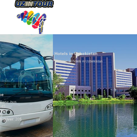
ÜBER UNS
TRANSPORTS
TOURISMU
Hotels in Uzbekistan
We have all hotels in Uzbekistan
Culture of Uzb
By nature Uzbeks pr
is why migration a
any influence on po
general, the level o
growth is very high
marriages is signif
percentage of divor
in the world. Accord
family is regarded 