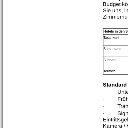
Budget kön
Sie uns, 
Zimmernum
Hotels in den S
Tas
c
hkent
Samarkand
Bu
c
hara
Termez
Standard 
·
Unte
·
Früh
·
Tran
·
Sigh
Eintritts
Kamera / 