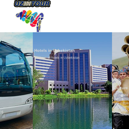
ÜBER UNS
TRANSPORTS
TOURISMU
Hotels in Uzbekistan
We have all hotels in Uzbekistan
Culture of Uzbekistan
By nature Uzbeks prefer a seden
is why migration and immigrati
any influence on population gro
general, the level of the popula
growth is very high. In the cou
marriages is significantly high
percentage of divorce cases is 
in the world. According to Uzbek
family is regarded as somethin