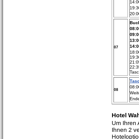
14:0
19:3
20:0
Buc
08:0
09:
13:0
14:0
07
18:0
19:3
21:0
22:3
Tasc
Tas
08:0
08
Weit
Ende
Hotel Wa
Um Ihren 
Ihnen 2 v
Hotelopti