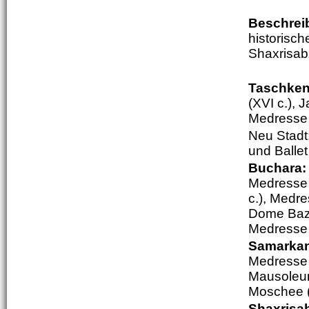
Beschrei
historisc
Shaxrisab
Taschken
(XVI c.), 
Medresse 
Neu Stadt
und Ballet
Buchara
Medresse 
c.), Medre
Dome Baza
Medresse 
Samarka
Medresse (
Mausoleum
Moschee (
Shaxrisa