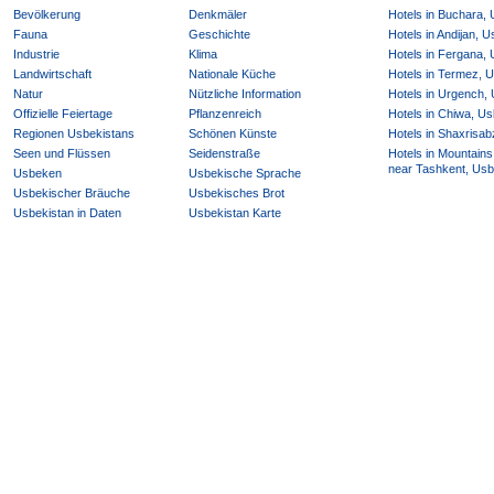
Bevölkerung
Denkmäler
Hotels in Buchara,
Fauna
Geschichte
Hotels in Andijan, 
Industrie
Klima
Hotels in Fergana,
Landwirtschaft
Nationale Küche
Hotels in Termez, 
Natur
Nützliche Information
Hotels in Urgench,
Offizielle Feiertage
Pflanzenreich
Hotels in Chiwa, Us
Regionen Usbekistans
Schönen Künste
Hotels in Shaxrisab
Seen und Flüssen
Seidenstraße
Hotels in Mountains
near Tashkent, Usb
Usbeken
Usbekische Sprache
Usbekischer Bräuche
Usbekisches Brot
Usbekistan in Daten
Usbekistan Karte