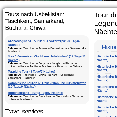
The usual Uzbek family, particul
rather big. On the average, th
5-6 children.
Tours nach Usbekistan:
Tour d
Taschkent, Samarkand,
Legend
Buchara, Chiwa
Nächte
Archeologische Tour in “Dalvarzintepa” (8 Tage/7
Nächte)
Histo
Reiseroute
: Taschkent – Termez – Dalvarzintepa – Samarkand –
Taschkent
Tour “Keramiken World von Usbekistan” (12 Tage/11
Historische T
Dauer
: 8 Tage/7 Nächte
Nächte)
Nächte)
Bewegungtyp
: Fluglinie und Reisebus
Reiseroute
: Taschkent – Fergana – Margilan – Rishtan –
Kokand – Kuva – Andijan – Taschkent – Urgentsch – Chiwa –
Historische T
Besuch Stadte
: Taschkent (2) – Samarkand (1) – Termez (1) –
Buchara – Gijduvan – Samarkand – Taschkent
Nächte)
Dalvarzintepa (3)
Teppiche Tour (8 Tage/7 Nächte)
Dauer
Reiseroute
: 12 Tage/11 Nächte
: Tasсhkent – Chiwa - Buhara – Shaxrisabz -
Historische T
Saison
: ganzes Jahr
Samarkand - Taschkent
Nächte)
Bewegungtyp
: Fluglinie und Reisebus
Aufenhalt
Kombinierte Touren IV. Uzbekistan und Turkmenistan
: In den Hotels, privaten Haus und Expeditions-Basis
:
Besuch Stadte
(10 Tage/9 Nächte)
: Taschkent (3) – Fergana (3) – Margilan –
Historische T
Beschreibung:
Reisen in den touristischen Städte
Rishtan – Kokand – Kuva – Andijan – Chiwa (1) – Buchara (2) –
Dauer
: 8 Tage, 7 Nächte
Nächte)
vonUsbekistan. Das beste Programm für den Besuch der
Gijduvan – Samarkand (2)
Buddhistische Tour (8 Tage/7 Nächte)
archäologischen Stätten von Surkhandarya Region
Bewegungtyp
: Fluglinie ungd Reisebus
Reiseroute
: Taschkent – Samarkand – Shaxrisabz – Termez –
Historische T
Saison
: ganzes Jahr
Buhara – Taschkent
Nächte)
Besuch Stadte
: Chiwa(1) - Taschkent (2) - Samarkand (2) -
Aufenhalt
Shaxrisabz und Bukhara (2)
: In den Hotels
Dauer
: 8 Tage, 7 Nächte
Historische T
Beschreibung:
Saison
: ganzes Jahr
Reisen in den größten touristischen Städte
Travel services
Bewegungtyp
: Fluglinie und Reisebus
Nächte)
vonUsbekistan. Tour besteht aus Keramik-Kunst, historische und
archäologische Komponenten. Beste Tour-Paket für Ihren
Aufenhalt
: in den Hotels
Besuch Stadte
: Taschkent (2), - Samarkand (2) - Shaxrisabz,