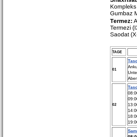
Kompleks 
Gumbaz M
Termez:
A
Termezi (
Saodat (X-
TAGE
Tas
Anku
01
Unte
Aben
Tas
08:0
09:0
13:0
02
14:0
18:0
19:0
Sam
08:0