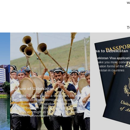
W
TRANSPORTS
TOURISMUS IN USBEKISTAN
BEURTEILUNGEN
T
Visa to Uzbekistan
Uzbekistan Visa application form:
To make you more convenient, we have prepared visa
application forms of the Embassies of the Republic of
Uzbekistan in countries
Transf
edentary life and that
Model
:
M
ration scarcely have
Number 
 growth patterns. In
Air-cond
ulation's natural
Audio s
country the number of
Rent per
igh and the
 is one of the lowest
zbek tradition, the
hing quite sacred.