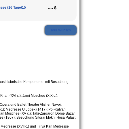
asse (16 Tage/15
$
aus
Tour Wunsch
 aus historische Komponente, mit Besuchung
han (XVI c.), Jami Moschee (XIX c.),
era und Ballet Theater Alisher Navoi.
X c.); Medresse Ulugbek (1417); Poi-Kalyan
alyan Moschee (XV c.); Taki-Zargaron Dome Bazar
sse (1807); Besuchung Sitorai Mokhi Hosa Palast
 Medresse (XVII c.) und Tillya Kari Medresse