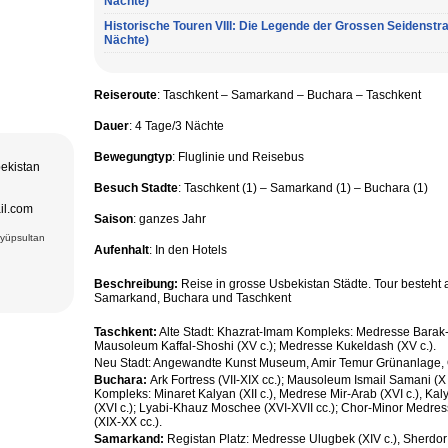
Nächte)
dios der
ik in den
Historische Touren VIII: Die Legende der Grossen Seidenstr
 Komponents. 8
von Chiwa,
Nächte)
Kompleks -
c.);
ash (XV c.).
, Amir Temur
Reiseroute
: Taschkent – Samarkand
–
Buchara – Taschkent
i, teppiche
Dauer
: 4 Tage/3 Nächte
e Ulugbek
asse (XVII);
Bewegungtyp
: Fluglinie und Reisebus
m (XV.), Bibi
bekistan
 (XII-XVI
Besuch Stadte
: Taschkent (1) – Samarkand (1) – Buchara (1)
.), Darus-
ek Gumbazi-
il.com
Saison
: ganzes Jahr
leum Ismail
Eyüpsultan
Kompleks:
Aufenhalt
: In den Hotels
yan Moschee
uz Moschee
 Sitorai Mokhi
Beschreibung:
Reise in grosse Usbekistan Städte. Tour besteht
Samarkand, Buchara und Taschkent
ala Komplex,
Taschkent:
Alte Stadt: Khazrat-Imam Kompleks: Medresse Barak-K
Mausoleum Kaffal-Shoshi (XV c.); Medresse Kukeldash (XV c.).
Neu Stadt: Angewandte Kunst Museum, Amir Temur Grünanlage, Op
Buchara:
Ark Fortress (VII-XIX cc.); Mausoleum Ismail Samani (
Kompleks: Minaret Kalyan (XII c.), Medrese Mir-Arab (XVI c.), K
(XVI c.); Lyabi-Khauz Moschee (XVI-XVII cc.); Chor-Minor Medre
(XIX-XX cc.).
Samarkand:
Registan Platz: Medresse Ulugbek (XIV c.), Sherdor