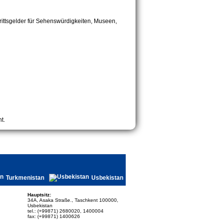
rittsgelder für Sehenswürdigkeiten, Museen,
t.
Turkmenistan
Usbekistan
Hauptsitz:
34A, Asaka Straße., Taschkent 100000,
Usbekistan
tel.: (+99871) 2680020, 1400004
fax: (+99871) 1400626