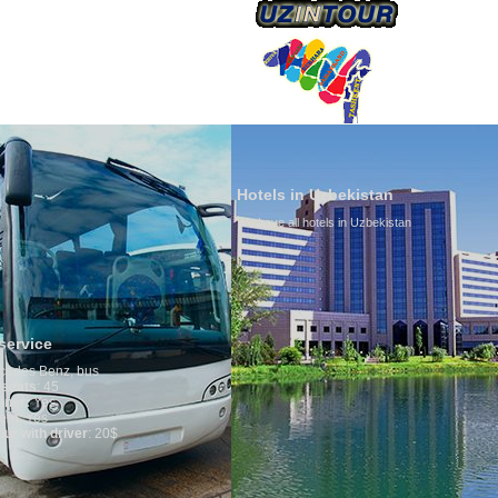
ÜBER UNS
Hotels in Uzbekistan
We have all hotels in Uzbekistan
Culture of Uzbekistan
By nature Uzbeks prefer a s
is why migration and immig
any influence on population
general, the level of the pop
growth is very high. In the 
marriages is significantly h
percentage of divorce cases
in the world. According to U
family is regarded as somet