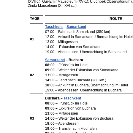
(XVII c.); Gur-Emir Mausoleum (XV c.); Ulughbek Observatorium 
Zinda Mausoleum (XII-XVI cc.).
TAGE
ROUTE
Taschkent
–
Samarkand
07:00
– Fahrt nach Samarkand (350 km)
12:00
– Ankunft in Samarkand, Übernachtung im Hotel
01
13:00 – Mittagessen
14:00 –
Exkursion von Samarkand
19:00 – Abendessen. Übernachtung in Samarkand
Samarkand
– Buchara
08:00
–
Frühstück im Hotel
09:00
– Weiter der Exkursion von Samarkand
02
13:00
–
Mittagessen
14:00
– Fahrt nach Buchara (280 km.)
18:00
–
Ankunft in Buchara, Übernachtung im Hotel
19:00 –
Abendessen. Übernachtung in Buchara
Buchara –
Taschkent
08:00
– Frühstück im Hotel
09:00 –
Exkursion von Buchara
13:00
–
Mittagessen
03
14:00
– Weiter der Exkursion von Buchara
1
8:00
– Abendessen
19:00
– Transfer zum Flughafen