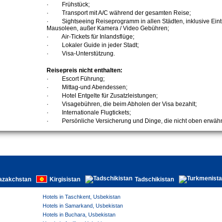
·
Frühstück;
·
Transport mit A/C während der gesamten Reise;
·
Sightseeing Reiseprogramm in allen Städten, inklusive Eint
Mausoleen, außer Kamera / Video Gebühren;
·
Air-Tickets für Inlandsflüge;
·
Lokaler Guide in jeder Stadt;
·
Visa-Unterstützung.
Reisepreis nicht enthalten:
·
Escort Führung;
·
Mittag-und Abendessen;
·
Hotel Entgelte für Zusatzleistungen;
·
Visagebühren, die beim Abholen der Visa bezahlt;
·
Internationale Flugtickets;
·
Persönliche Versicherung und Dinge, die nicht oben erwähn
azakchstan
Kirgisistan
Tadschikistan
Hotels in Taschkent, Usbekistan
Hotels in Samarkand, Usbekistan
Hotels in Buchara, Usbekistan