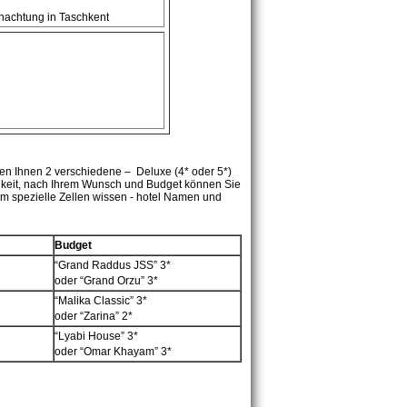
rnachtung in Taschkent
en Ihnen 2 verschiedene – Deluxe (4* oder 5*)
hkeit, nach Ihrem Wunsch und Budget können Sie
em spezielle Zellen wissen - hotel Namen und
Budget
“Grand Raddus JSS”
3*
oder “Grand Orzu” 3*
“Malika Classic”
3*
oder
“Zarina”
2*
“Lyabi House” 3*
oder “Omar Khayam” 3*