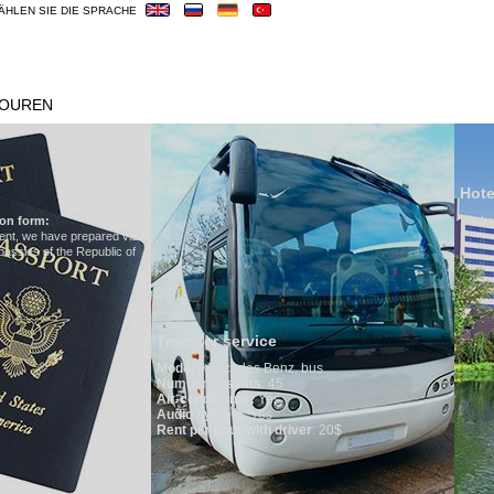
ÄHLEN SIE DIE SPRACHE
OUREN
HOTELS
VISUM
ÜBERBLICK
Hotels in Uzbekistan
We have all hotels in Uzbekistan
er service
ercedes Benz, bus
of seats
: 45
itioner:
Yes
ystem
: Yes
 hour with driver
: 20$