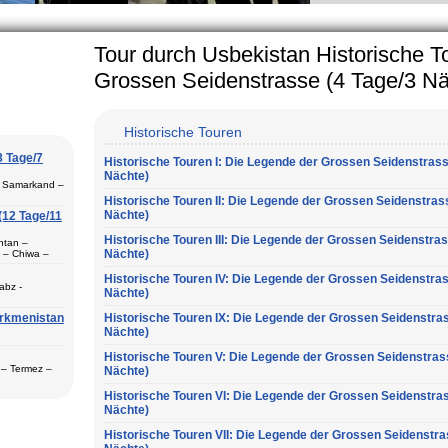
cularly in villages, is
 the Uzbek family has
Tour durch Usbekistan Historische T
Grossen Seidenstrasse (4 Tage/3 Nä
Historische Touren
8 Tage/7
Historische Touren I: Die Legende der Grossen Seidenstrass
Nächte)
– Samarkand –
Historische Touren II: Die Legende der Grossen Seidenstras
Nächte)
(12 Tage/11
Historische Touren III: Die Legende der Grossen Seidenstras
htan –
Nächte)
 – Chiwa –
Termez (1) –
Historische Touren IV: Die Legende der Grossen Seidenstras
abz -
Nächte)
urkmenistan
itions-Basis
Historische Touren IX: Die Legende der Grossen Seidenstras
gilan –
Nächte)
Buchara (2) –
ch der
Historische Touren V: Die Legende der Grossen Seidenstras
n
 – Termez –
Nächte)
nd (2) -
Historische Touren VI: Die Legende der Grossen Seidenstras
Nächte)
n Städte
storische und
Historische Touren VII: Die Legende der Grossen Seidenstra
r Ihren
Shaxrisabz,