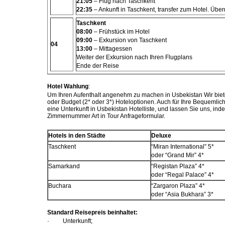
21:05
– Flug nach Taschkent
22:35
– Ankunft in Taschkent, transfer zum Hotel. Übe
Taschkent
08:00
– Frühstück im Hotel
09:00
– Exkursion von Taschkent
04
13:00
–
Mittagessen
Weiter der Exkursion nach Ihren Flugplans
Ende der Reise
Hotel Wahlung
:
Um Ihren Aufenthalt angenehm zu machen in Usbekistan Wir biet
oder Budget (2* oder 3*) Hoteloptionen.
Auch für Ihre Bequemlic
eine Unterkunft in Usbekistan Hotelliste,
und lassen Sie uns, ind
Zimmernummer Art in Tour Anfrageformular.
Hotels in den Städte
Deluxe
Tas
c
hkent
“Miran International”
5*
oder
“Grand Mir”
4*
Samarkand
“Registan Plaza” 4*
oder “Regal Palace”
4*
Bu
c
hara
“Zargaron Plaza” 4*
oder
“Asia Bukhara”
3*
Standard Reisepreis beinhaltet:
·
Unterkunft;