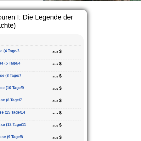
ouren I: Die Legende der
chte)
e (4 Tage/3
$
aus
se (5 Tage/4
$
aus
se (8 Tage/7
$
aus
se (10 Tage/9
$
aus
se (8 Tage/7
$
aus
se (15 Tage/14
$
aus
se (12 Tage/11
$
aus
sse (9 Tage/8
$
aus