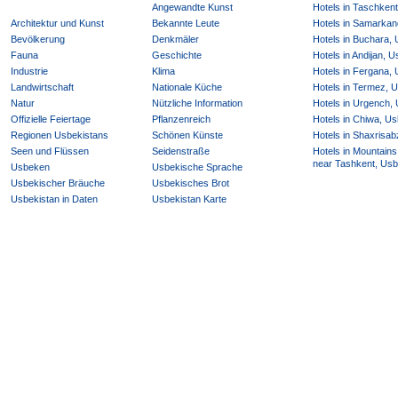
Angewandte Kunst
Hotels in Taschken
Architektur und Kunst
Bekannte Leute
Hotels in Samarkan
Bevölkerung
Denkmäler
Hotels in Buchara,
Fauna
Geschichte
Hotels in Andijan, 
Industrie
Klima
Hotels in Fergana,
Landwirtschaft
Nationale Küche
Hotels in Termez, 
Natur
Nützliche Information
Hotels in Urgench,
Offizielle Feiertage
Pflanzenreich
Hotels in Chiwa, Us
Regionen Usbekistans
Schönen Künste
Hotels in Shaxrisab
Seen und Flüssen
Seidenstraße
Hotels in Mountains
near Tashkent, Usb
Usbeken
Usbekische Sprache
Usbekischer Bräuche
Usbekisches Brot
Usbekistan in Daten
Usbekistan Karte