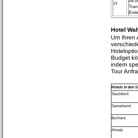
08:0
14
Tran
Ende
Hotel Wa
Um Ihren 
verschied
Hotelopti
Budget kön
indem spe
Tour Anfra
Hotels in den S
Tas
c
hkent
Samarkand
Bu
c
hara
Almaty