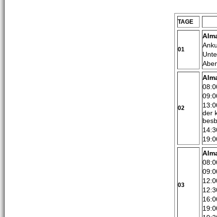
TAGE
Alm
Anku
01
Unte
Aben
Alm
08:0
09:0
13:0
02
der 
besb
14:3
19:0
Alma
08:0
09:0
12:0
03
12:3
16:0
19:0