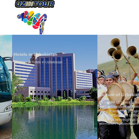
ÜBER UNS
TRANSPORTS
TOURISMU
Hotels in Uzbekistan
We have all hotels in Uzbekistan
Culture of Uzbekistan
By nature Uzbeks prefer a seden
is why migration and immigrati
any influence on population gro
general, the level of the popula
growth is very high. In the cou
marriages is significantly high
percentage of divorce cases is 
in the world. According to Uzbek
family is regarded as somethin