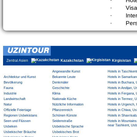
·
Hote
·
Visa
·
Inte
·
Pers
Zentral Asien
Kazakchstan
Kirgisistan
Angewandte Kunst
Hotels in Taschken
Architektur und Kunst
Bekannte Leute
Hotels in Samarkan
Bevölkerung
Denkmäler
Hotels in Buchara,
Fauna
Geschichte
Hotels in Andijan, 
Industrie
Klima
Hotels in Fergana,
Landwirtschaft
Nationale Küche
Hotels in Termez, 
Natur
Nützliche Information
Hotels in Urgench,
Offizielle Feiertage
Pflanzenreich
Hotels in Chiwa, Us
Regionen Usbekistans
Schönen Künste
Hotels in Shaxrisab
Seen und Flüssen
Seidenstraße
Hotels in Mountains
near Tashkent, Usb
Usbeken
Usbekische Sprache
Usbekischer Bräuche
Usbekisches Brot