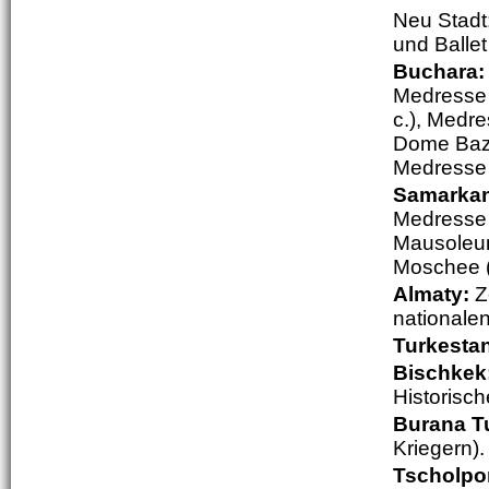
Neu Stadt
und Ballet
Buchara
Medresse 
c.), Medre
Dome Baza
Medresse 
Samarka
Medresse (
Mausoleum
Moschee (
Almaty:
Z
nationale
Turkesta
Bischkek
Historisc
Burana T
Kriegern).
Tscholpo