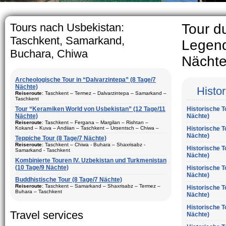
The usual Uzbek family, particul
rather big. On the average, th
5-6 children.
Tours nach Usbekistan:
Tour du
Taschkent, Samarkand,
Legend
Buchara, Chiwa
Nächte
Archeologische Tour in “Dalvarzintepa” (8 Tage/7
Nächte)
Histo
Reiseroute
: Taschkent – Termez – Dalvarzintepa – Samarkand –
Taschkent
Tour “Keramiken World von Usbekistan” (12 Tage/11
Historische T
Dauer
: 8 Tage/7 Nächte
Nächte)
Nächte)
Bewegungtyp
: Fluglinie und Reisebus
Reiseroute
: Taschkent – Fergana – Margilan – Rishtan –
Kokand – Kuva – Andijan – Taschkent – Urgentsch – Chiwa –
Historische T
Besuch Stadte
: Taschkent (2) – Samarkand (1) – Termez (1) –
Buchara – Gijduvan – Samarkand – Taschkent
Nächte)
Dalvarzintepa (3)
Teppiche Tour (8 Tage/7 Nächte)
Dauer
Reiseroute
: 12 Tage/11 Nächte
: Tasсhkent – Chiwa - Buhara – Shaxrisabz -
Historische T
Saison
: ganzes Jahr
Samarkand - Taschkent
Nächte)
Bewegungtyp
: Fluglinie und Reisebus
Aufenhalt
Kombinierte Touren IV. Uzbekistan und Turkmenistan
: In den Hotels, privaten Haus und Expeditions-Basis
:
Besuch Stadte
(10 Tage/9 Nächte)
: Taschkent (3) – Fergana (3) – Margilan –
Historische T
Beschreibung:
Reisen in den touristischen Städte
Rishtan – Kokand – Kuva – Andijan – Chiwa (1) – Buchara (2) –
Dauer
: 8 Tage, 7 Nächte
Nächte)
vonUsbekistan. Das beste Programm für den Besuch der
Gijduvan – Samarkand (2)
Buddhistische Tour (8 Tage/7 Nächte)
archäologischen Stätten von Surkhandarya Region
Bewegungtyp
: Fluglinie ungd Reisebus
Reiseroute
: Taschkent – Samarkand – Shaxrisabz – Termez –
Historische T
Saison
: ganzes Jahr
Buhara – Taschkent
Nächte)
Besuch Stadte
: Chiwa(1) - Taschkent (2) - Samarkand (2) -
Aufenhalt
Shaxrisabz und Bukhara (2)
: In den Hotels
Dauer
: 8 Tage, 7 Nächte
Historische T
Beschreibung:
Saison
: ganzes Jahr
Reisen in den größten touristischen Städte
Travel services
Bewegungtyp
: Fluglinie und Reisebus
Nächte)
vonUsbekistan. Tour besteht aus Keramik-Kunst, historische und
archäologische Komponenten. Beste Tour-Paket für Ihren
Aufenhalt
: in den Hotels
Besuch Stadte
: Taschkent (2), - Samarkand (2) - Shaxrisabz,