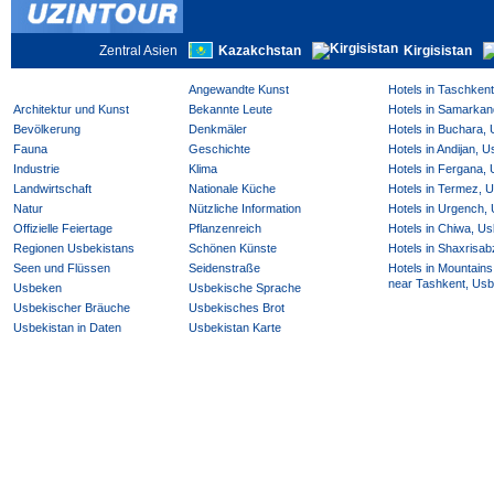
Zentral Asien
Kazakchstan
Kirgisistan
Angewandte Kunst
Hotels in Taschken
Architektur und Kunst
Bekannte Leute
Hotels in Samarkan
Bevölkerung
Denkmäler
Hotels in Buchara,
Fauna
Geschichte
Hotels in Andijan, 
Industrie
Klima
Hotels in Fergana,
Landwirtschaft
Nationale Küche
Hotels in Termez, 
Natur
Nützliche Information
Hotels in Urgench,
Offizielle Feiertage
Pflanzenreich
Hotels in Chiwa, Us
Regionen Usbekistans
Schönen Künste
Hotels in Shaxrisab
Seen und Flüssen
Seidenstraße
Hotels in Mountains
near Tashkent, Usb
Usbeken
Usbekische Sprache
Usbekischer Bräuche
Usbekisches Brot
Usbekistan in Daten
Usbekistan Karte