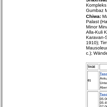
Kompleks 
Gumbaz M
Chiwa:
Ma
Palast (H
Minor Min
Alla-Kuli 
Karavan-S
1910); Tim
Mausoleum
c.); Wände
TAGE
Tas
Anku
01
Unte
Aben
Tas
05:0
05:4
07:0