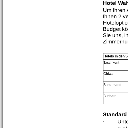
Hotel Wa
Um Ihren 
Ihnen 2 v
Hotelopti
Budget kön
Sie uns, 
Zimmernum
Hotels in den S
Tas
c
hkent
Chiwa
Samarkand
Bu
c
hara
Standard 
·
Unte