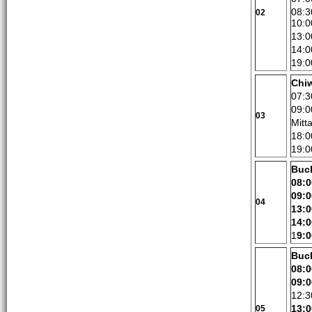
08:3
02
10:0
13:0
14:0
19:0
Chi
07:3
09:0
03
Mitt
18:0
19:0
Buc
08:0
09:
04
13:0
14:0
1
9:0
Buc
08:0
09:0
12:3
13:
05