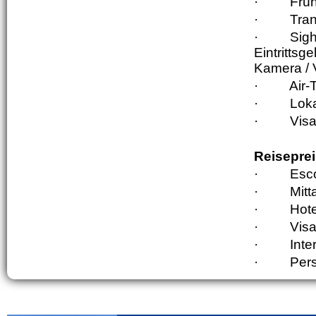
·
Früh
·
Tran
·
Sigh
Eintritts
Kamera / 
·
Air-
·
Loka
·
Visa
Reiseprei
·
Esco
·
Mit
·
Hote
·
Visa
·
Inte
·
Pers