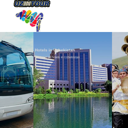
ÜBER UNS
TRANSPORTS
TOURISMU
Hotels in Uzbekistan
We have all hotels in Uzbekistan
Culture of Uzbekistan
By nature Uzbeks prefer a seden
is why migration and immigrati
any influence on population gro
general, the level of the popula
growth is very high. In the cou
marriages is significantly high
percentage of divorce cases is 
in the world. According to Uzbek
family is regarded as somethin