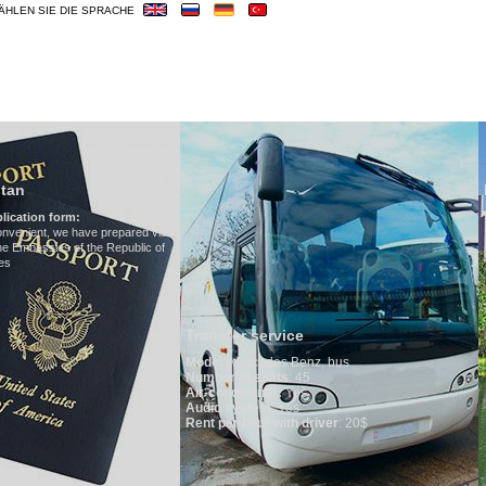
ÄHLEN SIE DIE SPRACHE
OUREN
HOTELS
VISUM
ÜBERBLICK
Hotels in Uzbekist
We have all hotels in Uzbek
d visa
ic of
Transfer service
Model
:
Mercedes Benz, bus
Number of seats
: 45
Air-conditioner:
Yes
Audio system
: Yes
Rent per hour with driver
: 20$