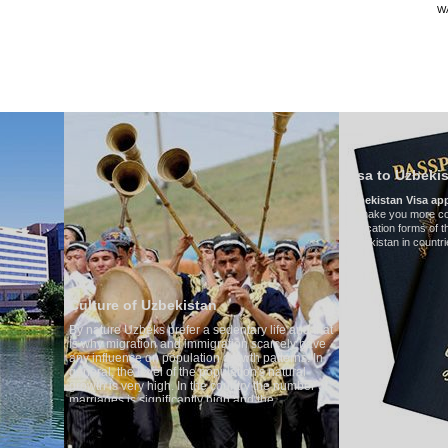
W
TRANSPORTS
TOURISMUS IN USBEKISTAN
BEURTEILUNGEN
T
Visa to Uzbekistan
Uzbekistan Visa application form:
To make you more convenient, we have prepare
application forms of the Embassies of the Republ
Uzbekistan in countries
of Uzbekistan
zbeks prefer a sedentary life and that
ation and immigration scarcely have
ce on population growth patterns. In
e level of the population's natural
ery high. In the country the number of
s significantly high and the
of divorce cases is one of the lowest
d. According to Uzbek tradition, the
egarded as something quite sacred.