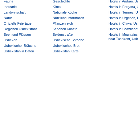
Fauna
Geschichte
Hotels in Andijan, 
Industrie
Klima
Hotels in Fergana,
Landwirtschaft
Nationale Küche
Hotels in Termez, 
Natur
Nützliche Information
Hotels in Urgench,
Offizielle Feiertage
Pflanzenreich
Hotels in Chiwa, Us
Regionen Usbekistans
Schönen Künste
Hotels in Shaxrisab
Seen und Flüssen
Seidenstraße
Hotels in Mountains
near Tashkent, Usb
Usbeken
Usbekische Sprache
Usbekischer Bräuche
Usbekisches Brot
Usbekistan in Daten
Usbekistan Karte