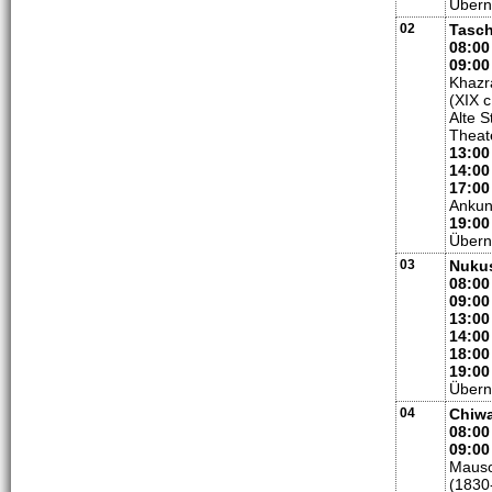
Übern
02
Tasch
08:00
09:00
Khazr
(XIX 
Alte 
Theate
13:00
14:00
17:00
Ankun
19:00
Übern
03
Nuku
08:00
09:00
13:00
14:00
18:00
19:00
Übern
04
Chiw
08:00
09:00
Mauso
(1830