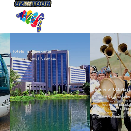
ÜBER UNS
TRANSPORTS
TOURISMU
Hotels in Uzbekistan
We have all hotels in Uzbekistan
Culture of Uzbekistan
By nature Uzbeks prefer a seden
is why migration and immigrati
any influence on population gro
general, the level of the popula
growth is very high. In the cou
marriages is significantly high
percentage of divorce cases is 
in the world. According to Uzbek
family is regarded as somethin