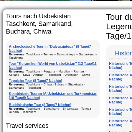
The usual Uzbek family, particul
rather big. On the average, th
5-6 children.
Tours nach Usbekistan:
Tour d
Taschkent, Samarkand,
Legend
Buchara, Chiwa
Tage/1
Archeologische Tour in “Dalvarzintepa” (8 Tage/7
Nächte)
Histo
Reiseroute
: Taschkent – Termez – Dalvarzintepa – Samarkand –
Taschkent
Tour “Keramiken World von Usbekistan” (12 Tage/11
Historische T
Dauer
: 8 Tage/7 Nächte
Nächte)
Nächte)
Bewegungtyp
: Fluglinie und Reisebus
Reiseroute
: Taschkent – Fergana – Margilan – Rishtan –
Kokand – Kuva – Andijan – Taschkent – Urgentsch – Chiwa –
Historische T
Besuch Stadte
: Taschkent (2) – Samarkand (1) – Termez (1) –
Buchara – Gijduvan – Samarkand – Taschkent
Nächte)
Dalvarzintepa (3)
Teppiche Tour (8 Tage/7 Nächte)
Dauer
Reiseroute
: 12 Tage/11 Nächte
: Tasсhkent – Chiwa - Buhara – Shaxrisabz -
Historische T
Saison
: ganzes Jahr
Samarkand - Taschkent
Nächte)
Bewegungtyp
: Fluglinie und Reisebus
Aufenhalt
Kombinierte Touren IV. Uzbekistan und Turkmenistan
: In den Hotels, privaten Haus und Expeditions-Basis
:
Besuch Stadte
(10 Tage/9 Nächte)
: Taschkent (3) – Fergana (3) – Margilan –
Historische T
Beschreibung:
Reisen in den touristischen Städte
Rishtan – Kokand – Kuva – Andijan – Chiwa (1) – Buchara (2) –
Dauer
: 8 Tage, 7 Nächte
Nächte)
vonUsbekistan. Das beste Programm für den Besuch der
Gijduvan – Samarkand (2)
Buddhistische Tour (8 Tage/7 Nächte)
archäologischen Stätten von Surkhandarya Region
Bewegungtyp
: Fluglinie ungd Reisebus
Reiseroute
: Taschkent – Samarkand – Shaxrisabz – Termez –
Historische T
Saison
: ganzes Jahr
Buhara – Taschkent
Nächte)
Besuch Stadte
: Chiwa(1) - Taschkent (2) - Samarkand (2) -
Aufenhalt
Shaxrisabz und Bukhara (2)
: In den Hotels
Dauer
: 8 Tage, 7 Nächte
Historische T
Beschreibung:
Saison
: ganzes Jahr
Reisen in den größten touristischen Städte
Travel services
Bewegungtyp
: Fluglinie und Reisebus
Nächte)
vonUsbekistan. Tour besteht aus Keramik-Kunst, historische und
archäologische Komponenten. Beste Tour-Paket für Ihren
Aufenhalt
: in den Hotels
Besuch Stadte
: Taschkent (2), - Samarkand (2) - Shaxrisabz,