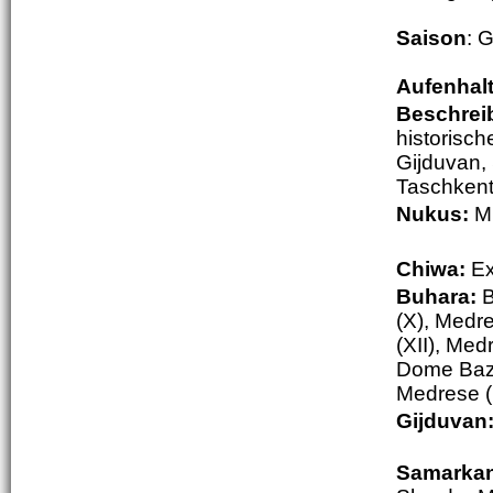
Saison
: 
Aufenhal
Beschrei
historisc
Gijduvan,
Taschken
Nukus:
M
Chiwa:
Ex
Buhara:
B
(X), Medr
(XII), Me
Dome Baza
Medrese (
Gijduvan
Samarka