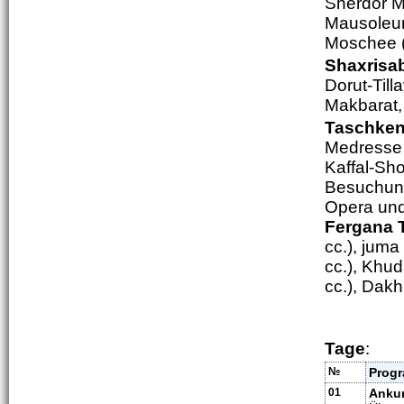
Sherdor Me
Mausoleum
Moschee (
Shaxrisa
Dorut-Til
Makbarat,
Taschken
Medresse 
Kaffal-Sho
Besuchun
Opera und
Fergana 
cc.), jum
cc.), Khu
cc.), Dak
Tage
:
№
Prog
01
Ankun