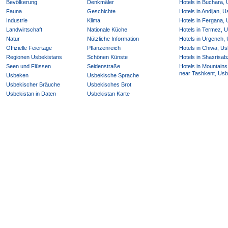
Bevölkerung
Denkmäler
Hotels in Buchara,
Fauna
Geschichte
Hotels in Andijan, 
Industrie
Klima
Hotels in Fergana,
Landwirtschaft
Nationale Küche
Hotels in Termez, 
Natur
Nützliche Information
Hotels in Urgench,
Offizielle Feiertage
Pflanzenreich
Hotels in Chiwa, Us
Regionen Usbekistans
Schönen Künste
Hotels in Shaxrisab
Seen und Flüssen
Seidenstraße
Hotels in Mountains
near Tashkent, Usb
Usbeken
Usbekische Sprache
Usbekischer Bräuche
Usbekisches Brot
Usbekistan in Daten
Usbekistan Karte