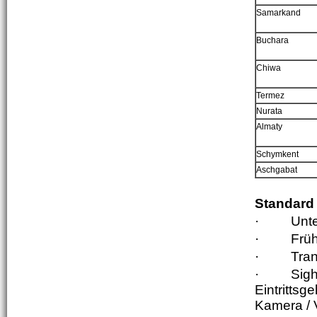
Samarkand
Bu
c
hara
Chiwa
Termez
Nurata
Almaty
Schymkent
Aschgabat
Standard 
·
Unte
·
Früh
·
Tran
·
Sigh
Eintritts
Kamera / 