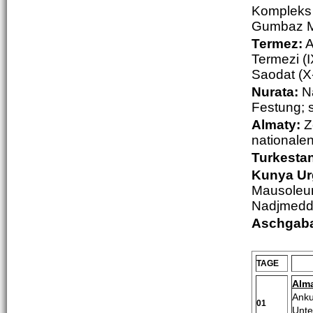
Kompleks 
Gumbaz M
Termez:
A
Termezi (
Saodat (X-
Nurata:
N
Festung; 
Almaty:
Z
nationale
Turkesta
Kunya Ur
Mausoleum
Nadjmedd
Aschgaba
TAGE
Alm
Anku
01
Unte