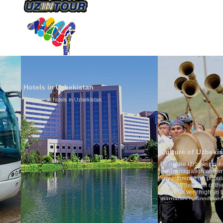
ÜBER UNS
TRANSPORTS
TOURISMU
Hotels in Uzbekistan
We have all hotels in Uzbekistan
Culture of Uzbekistan
By nature Uzbeks prefer a seden
is why migration and immigrati
any influence on population gro
general, the level of the popula
growth is very high. In the cou
marriages is significantly high
percentage of divorce cases is 
in the world. According to Uzbek
family is regarded as somethin