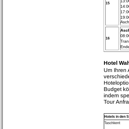
13:0
15
14:0
17:0
19:0
Asch
Asc
08:0
16
Tran
Ende
Hotel Wa
Um Ihren 
verschied
Hotelopti
Budget kön
indem spe
Tour Anfra
Hotels in den S
Tas
c
hkent