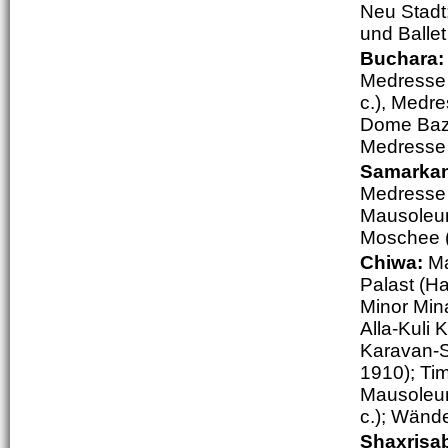
Neu Stadt
und Ballet
Buchara
Medresse 
c.), Medre
Dome Baza
Medresse 
Samarka
Medresse (
Mausoleum
Moschee (
Chiwa:
Ma
Palast (H
Minor Min
Alla-Kuli 
Karavan-S
1910); Tim
Mausoleum
c.); Wände
Shaxrisa