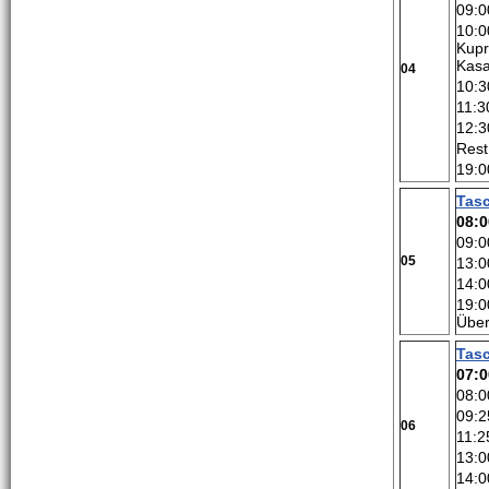
09:0
10:0
Kupr
Kasa
04
10:3
11:3
12:3
Rest
19:0
Tas
08:0
09:0
05
13:0
14:0
19:0
Über
Tas
07:0
08:0
09:2
06
11:2
13:0
14:0