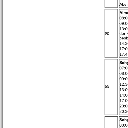
Aben
Alm
08:0
09:0
13:0
der 
02
besb
14:3
17:0
17:4
Sch
07:0
08:0
09:0
12:3
03
13:0
14:0
17:0
20:0
20:3
Sch
08:0