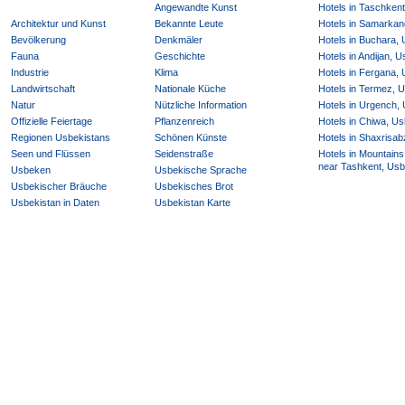
Angewandte Kunst
Hotels in Taschken
Architektur und Kunst
Bekannte Leute
Hotels in Samarkan
Bevölkerung
Denkmäler
Hotels in Buchara,
Fauna
Geschichte
Hotels in Andijan, 
Industrie
Klima
Hotels in Fergana,
Landwirtschaft
Nationale Küche
Hotels in Termez, 
Natur
Nützliche Information
Hotels in Urgench,
Offizielle Feiertage
Pflanzenreich
Hotels in Chiwa, Us
Regionen Usbekistans
Schönen Künste
Hotels in Shaxrisab
Seen und Flüssen
Seidenstraße
Hotels in Mountains
near Tashkent, Usb
Usbeken
Usbekische Sprache
Usbekischer Bräuche
Usbekisches Brot
Usbekistan in Daten
Usbekistan Karte