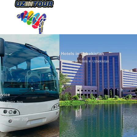
ÜBER UNS
TRANSPORTS
TOURISMU
Hotels in Uzbekistan
We have all hotels in Uzbekistan
Culture of
By nature Uzbe
is why migrat
any influence 
general, the l
growth is very
marriages is s
percentage of 
in the world. 
family is reg