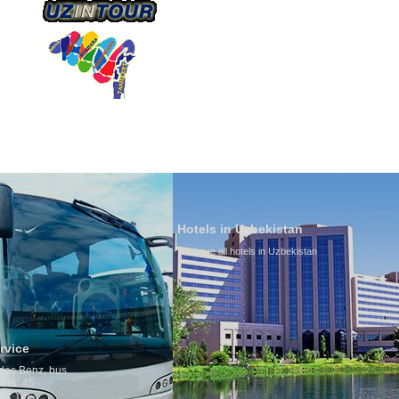
О КОМПАНИИ
НАШ ТРАНСПОРТ
ТУРИЗ
Hotels in Uzbekistan
We have all hotels in Uzbekistan
Culture of
By nature Uzbe
is why migrat
any influence 