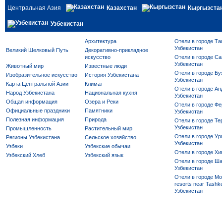
Центральная Азия
Казахстан
Кыргызста
Узбекистан
Архитектура
Отели в городе Та
Узбекистан
Великий Шелковый Путь
Декоративно-прикладное
искусство
Отели в городе Са
Узбекистан
Животный мир
Известные люди
Отели в городе Бу
Изобразительное искусство
История Узбекистана
Узбекистан
Карта Центральной Азии
Климат
Отели в городе Ан
Народ Узбекистана
Национальная кухня
Узбекистан
Общая информация
Озера и Реки
Отели в городе Фе
Официальные праздники
Памятники
Узбекистан
Полезная информация
Природа
Отели в городе Те
Узбекистан
Промышленность
Растительный мир
Отели в городе Ур
Регионы Узбекистана
Сельское хозяйство
Узбекистан
Узбеки
Узбекские обычаи
Отели в городе Хи
Узбекский Хлеб
Узбекский язык
Отели в городе Ша
Узбекистан
Отели в городе Mo
resorts near Tashke
Узбекистан