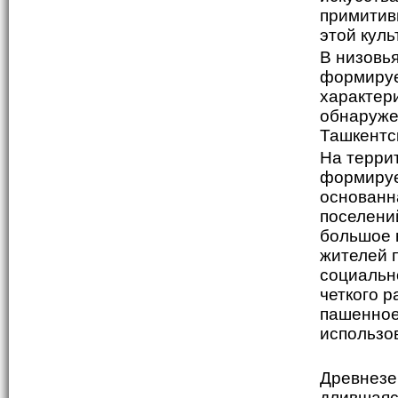
примитив
этой куль
В низовь
формируе
характер
обнаруже
Ташкентс
На террит
формируе
основанн
поселени
большое 
жителей п
социальн
четкого р
пашенное
использо
Древнезе
длившаяс