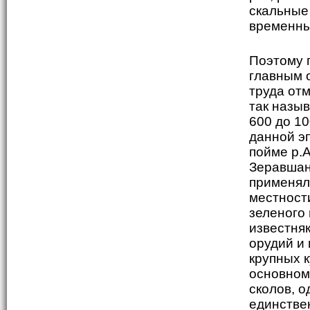
скальные
временных
Поэтому 
главным 
труда от
так назы
600 до 10
данной э
пойме р.А
Зеравшан
применял
местност
зеленого 
известня
орудий и 
крупных 
основном
сколов, о
единстве