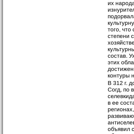
их народ
изнурите
подорвал
культурну
того, чт
степени 
хозяйств
культурн
состав. 
этих обла
достижен
контуры 
В 312 г. 
Согд, по 
селевкид
в ее сост
регионах
развивают
антиселе
объявил 