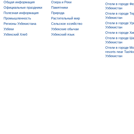
Общая информация
Озера и Реки
Отели в городе Фе
Официальные праздники
Памятники
Узбекистан
Полезная информация
Природа
Отели в городе Те
Узбекистан
Промышленность
Растительный мир
Отели в городе Ур
Регионы Узбекистана
Сельское хозяйство
Узбекистан
Узбеки
Узбекские обычаи
Отели в городе Хи
Узбекский Хлеб
Узбекский язык
Отели в городе Ша
Узбекистан
Отели в городе Mo
resorts near Tashke
Узбекистан