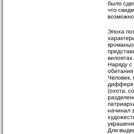
было сдел
что свид
возможно
Эпоха поз
характер
кроманьо
представ
вилоятах
Наряду с
обитания
Человек,
дифферен
(охота, с
разделен
патриарх
начинал 
художест
украшения
Для выде