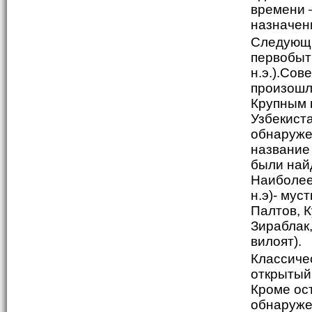
времени 
назначен
Следующи
первобыт
н.э.).Сов
произошл
Крупным 
Узбекист
обнаруже
название
были най
Наиболее
н.э)- мус
Палтов, К
Зираблак
вилоят).
Классиче
открытый 
Кроме ост
обнаруже