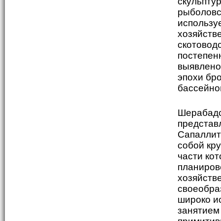
скульпту
рыболовс
использу
хозяйств
скотовод
постепен
выявлено
эпохи бро
бассейно
Шерабадс
представ
Сапаллит
собой кр
части кот
планиров
хозяйств
своеобра
широко и
занятием