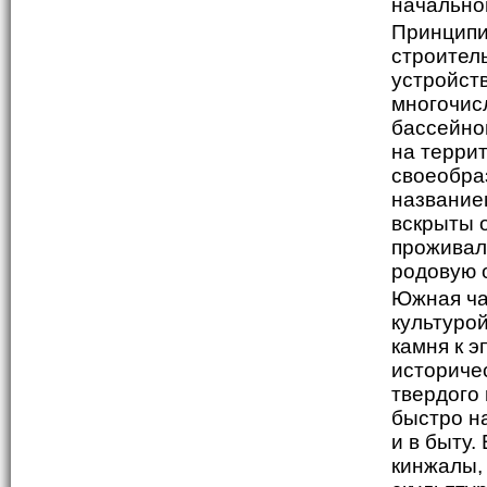
начально
Принципи
строител
устройст
многочис
бассейно
на терри
своеобраз
названием
вскрыты 
проживал
родовую 
Южная ча
культуро
камня к 
историчес
твердого
быстро н
и в быту
кинжалы, 