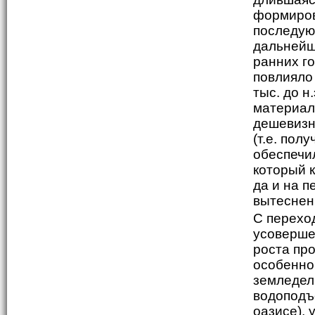
формиров
последующ
дальнейш
ранних г
повлияло 
тыс. до н
материал
дешевизн
(т.е. пол
обеспечи
который к
да и на п
вытеснен
С перехо
усоверше
роста пр
особенно
земледел
водоподъ
оазисе), 