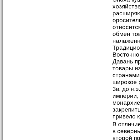
хозяйств
расширяю
оросител
относитс
обмен то
налаженн
Традицио
Восточно
Давань п
товары и
странами
широкое 
3в. до н.
империи,
монархие
закрепить
привело к
В отличи
в северны
второй по