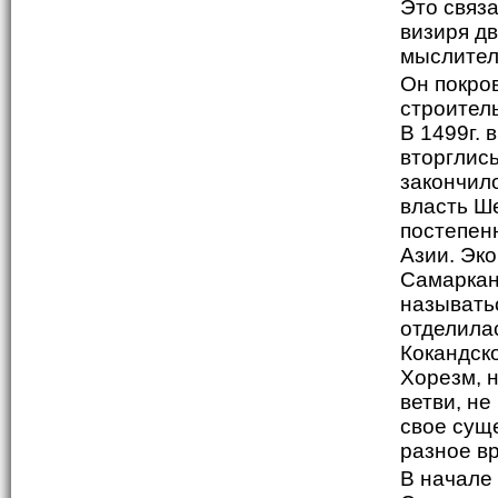
Это связа
визиря д
мыслител
Он покро
строител
В 1499г. 
вторглис
закончил
власть Ш
постепен
Азии. Эк
Самаркан
называтьс
отделила
Кокандско
Хорезм, н
ветви, н
свое сущ
разное вр
В начале 