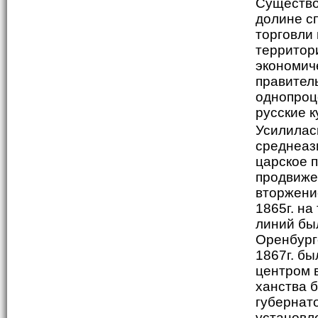
Существо
долине с
торговли 
территор
экономиче
правител
однопроц
русские 
Усилилас
среднеази
царское 
продвиже
вторжение
1865г. на
линий бы
Оренбургс
1867г. бы
центром в
ханства б
губернато
установл