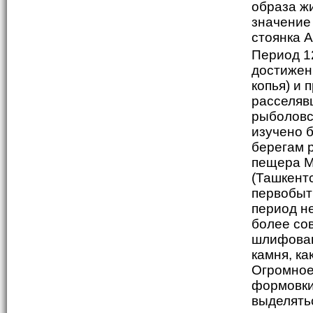
образа ж
значение
стоянка А
Период 12
достижен
копья) и
расселяв
рыболовс
изучено 
берегам 
пещера М
(Ташкент
первобытн
период не
более со
шлифован
камня, ка
Огромное
формовки
выделять