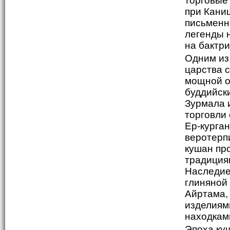
торговые
при Кани
письменн
легенды 
на бактри
Одним из
царства с
мощной о
буддийски
Зурмала 
торговли
Ер-курга
веротерп
кушан пр
традиция
Наследие
глиняной
Айртама,
изделиям
находкам
Эпоха ку