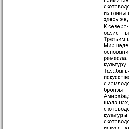
примитив
скотоводс
из глины
здесь же,
К северо
оазис – 
Третьим 
Миршаде,
основани
ремесла,
культуру
Тазабагъ
искусств
с землед
бронзы –
Амирабад
шалашах,
скотовод
культуры
скотовод
искусства