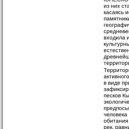
из них с
касаясь и
памятник
географи
средневе
входила 
культурны
естествен
древнейш
территор
Территор
активног
в виде п
зафиксир
песков К
экологич
предпосы
человека
обитания
рек, равн