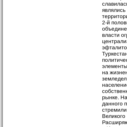
славилас
являлись
территор
2-й полов
объедине
власти о
централи
эфталито
Туркестан
политиче
элементы
на жизне
земледел
населени
собствен
рынке. Н
данного 
стремили
Великого
Расширяю