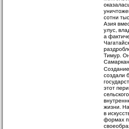
оказалас
уничтоже
сотни тыс
Азия вме
улус, вла
а фактиче
Чагатайс
раздробл
Тимур. О
Самаркан
Создание
создали 
государс
этот пер
сельского
внутренн
жизни. Н
в искусст
формах п
своеобра