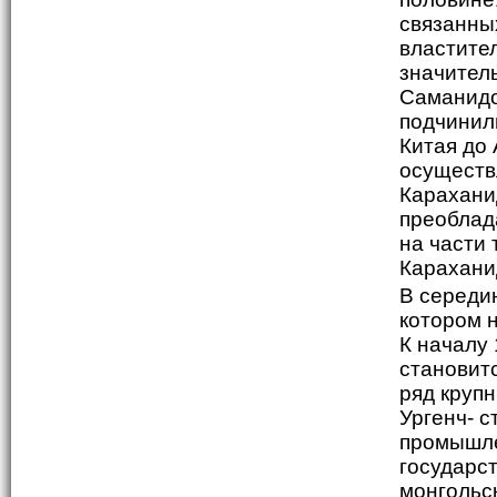
связанны
властите
значител
Саманидо
подчинил
Китая до
осуществ
Карахани
преоблад
на части
Карахани
В середи
котором 
К началу 
становит
ряд круп
Ургенч- 
промышле
государст
монгольск