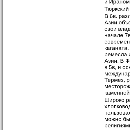
и Ираном
Тюркский 
В 6в. ра
Азии объ
свои влад
начале 7в
современ
каганата.
ремесла 
Азии. В 
в 5в, и о
междунар
Термез, 
месторож
каменной
Широко р
хлопково
пользовал
можно бы
религиям