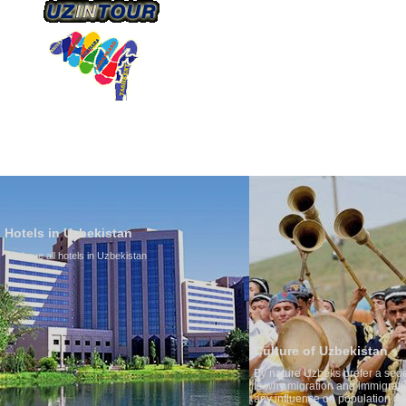
О КОМПАНИИ
НАШ ТРАНСПОРТ
ТУРИЗ
Hotels in Uzbekistan
We have all hotels in Uzbekistan
Culture of Uzbekistan
By nature Uzbeks prefer a seden
is why migration and immigrati
any influence on population gro