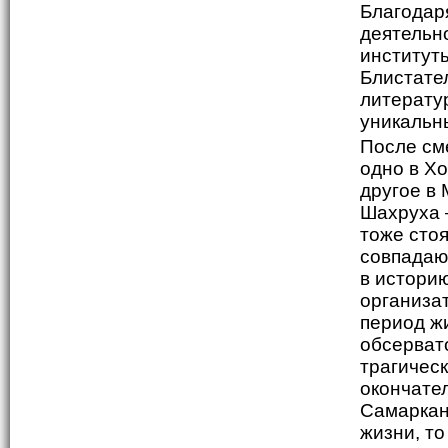
Благодар
деятельн
институты
Блистател
литерату
уникальн
После см
одно в Хо
другое в
Шахруха –
тоже сто
совпадаю
в истори
организат
период ж
обсерват
трагичес
окончате
Самаркан
жизни, то