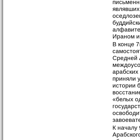
письменн
являвших
оседлозе
буддийски
алфавите 
Ираном и
В конце 7
самостоя
Средней 
междоусо
арабских 
приняли 
истории 
восстани
«белых о
государс
освободи
завоеват
К началу 
Арабског