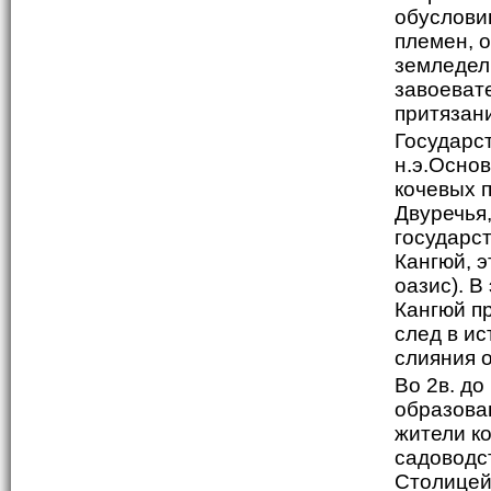
обуслови
племен, 
земледел
завоеват
притязани
Государст
н.э.Осно
кочевых 
Двуречья
государст
Кангюй, э
оазис). В
Кангюй п
след в ис
слияния 
Во 2в. до
образова
жители к
садоводс
Столицей