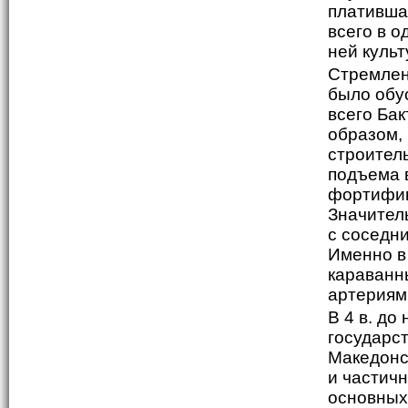
плативша
всего в о
ней культ
Стремлен
было обу
всего Бак
образом,
строител
подъема в
фортифик
Значител
с соседн
Именно в
караванн
артериям
В 4 в. до
государс
Македонск
и частичн
основных