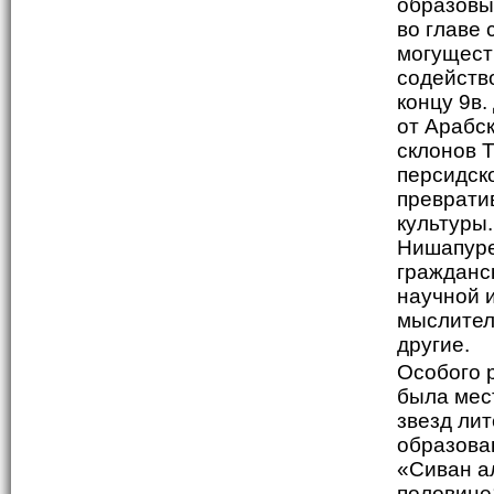
образовы
во главе
могущест
содейств
концу 9в
от Арабс
склонов 
персидско
преврати
культуры.
Нишапуре
гражданс
научной 
мыслител
другие.
Особого 
была мес
звезд ли
образова
«Сиван а
половине