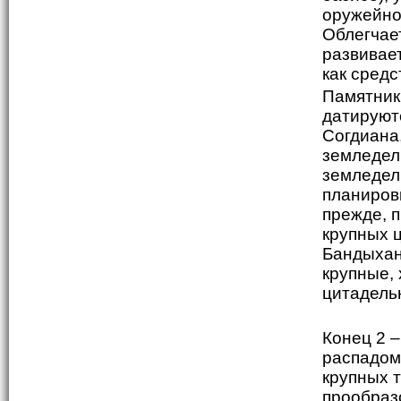
оружейног
Облегчае
развивает
как сред
Памятник
датируютс
Согдиана
земледел
земледел
планировк
прежде, 
крупных 
Бандыхан,
крупные,
цитадель
Конец 2 –
распадом
крупных 
прообраз