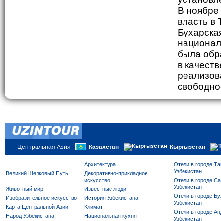
В ноябре 
власть в 
Бухарская
национал
была обра
в качеств
реализов
свободно
Центральная Азия
Казахстан
Кыргызстан
Архитектура
Отели в городе Та
Узбекистан
Великий Шелковый Путь
Декоративно-прикладное
искусство
Отели в городе Са
Узбекистан
Животный мир
Известные люди
Отели в городе Бу
Изобразительное искусство
История Узбекистана
Узбекистан
Карта Центральной Азии
Климат
Отели в городе Ан
Народ Узбекистана
Национальная кухня
Узбекистан