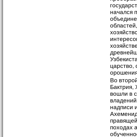
государст
начался 
объедине
областей
хозяйств
интересо
хозяйств
древнейш
Узбекиста
царство,
орошения
Во второй
Бактрия,
вошли в 
владений 
надписи 
Ахеменид
правящей
походах 
обученное