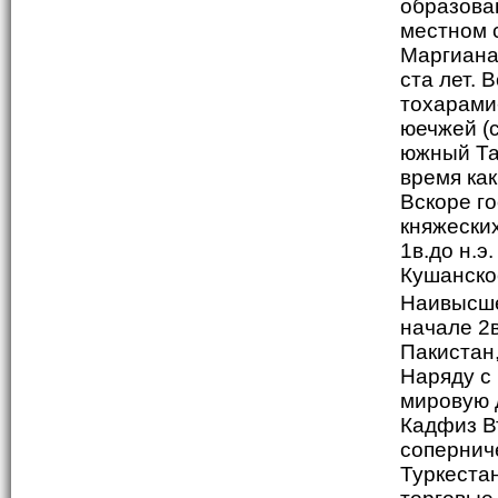
образова
местном 
Маргиана
ста лет. 
тохарами
юечжей (
южный Та
время ка
Вскоре г
княжеских
1в.до н.э
Кушанско
Наивысше
начале 2в
Пакистан
Наряду с
мировую 
Кадфиз В
сопернич
Туркеста