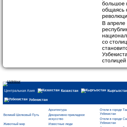
большое 
общаясь 
революци
В апреле
республик
национал
со столиц
становитс
Узбекист
столицей 
Центральная Азия
Казахстан
Кыргызста
Узбекистан
Архитектура
Отели в городе Та
Узбекистан
Великий Шелковый Путь
Декоративно-прикладное
искусство
Отели в городе Са
Узбекистан
Животный мир
Известные люди