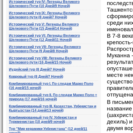
Исторический тур IV: Легенды Великого
последст
Шелкового Пути (10 Дней/9 Ночей)
Ташкентс
Исторический тур IX: Легенды Великого
сформиро
Шелкового пути (8 дней/7 Ночей)
среди ни
Исторический тур V: Легенды Великого
именовал
Шелкового Пути (15 Дней/14 Ночей)
В 7-8 век
Исторический тур VI: Легенды Великого
Шелкового Пути (12 Дней/11 Ночей)
крепость-
Исторический тур VII: Легенды Великого
Распрост
Шелкового Пути (9 Дней/8 Ночей)
Муканна 
Исторический тур VIII: Легенды Великого
результа
Шелкового пути (16 Дней/15 Ночей)
опусташе
Иудейский тур (8 Дней/7 Ночей)
месте не
Ковровый тур (8 Дней/7 Ночей)
существо
Комбинированный тур I. По следам Марко Поло
правител
(16 дней/15 ночей)
отпущена
Комбинированный тур II. По следам Марко Поло +
природа (17 дней/16 ночей)
В письме
Комбинированный тур III. Казахстан, Узбекистан и
название 
Кыргызстан (14 дней/13 ночей)
(шахриста
Комбинированный тур IV. Узбекистан и
дехиль) 
Туркменистан (10 дней/9 ночей)
двумя вор
Тур ''Мир керамики Узбекистана'' (12 дней/11