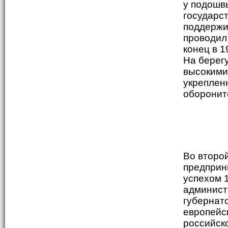
у подошв
государс
поддержи
проводил
конец в 1
На берегу
высокими
укреплен
оборонит
Во второ
предприн
успехом 1
админист
губернато
европейс
российско