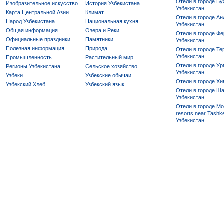
Отели в городе Бу
Изобразительное искусство
История Узбекистана
Узбекистан
Карта Центральной Азии
Климат
Отели в городе Ан
Народ Узбекистана
Национальная кухня
Узбекистан
Общая информация
Озера и Реки
Отели в городе Фе
Официальные праздники
Памятники
Узбекистан
Полезная информация
Природа
Отели в городе Те
Узбекистан
Промышленность
Растительный мир
Отели в городе Ур
Регионы Узбекистана
Сельское хозяйство
Узбекистан
Узбеки
Узбекские обычаи
Отели в городе Хи
Узбекский Хлеб
Узбекский язык
Отели в городе Ша
Узбекистан
Отели в городе Mo
resorts near Tashke
Узбекистан