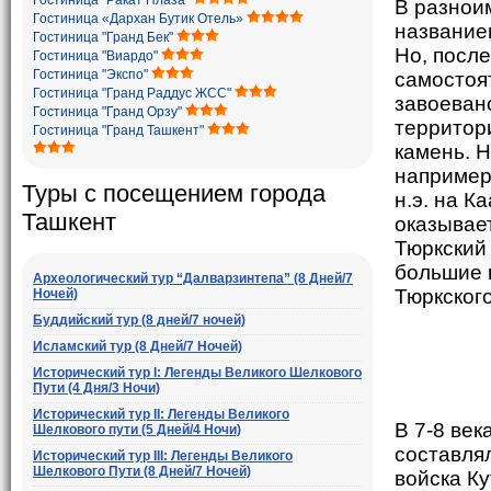
Гостиница "Ракат Плаза"
В разнои
Гостиница «Дархан Бутик Отель»
названием
Гостиница "Гранд Бек"
Но, после
Гостиница "Виардо"
Гостиница "Экспо"
самостоя
Гостиница "Гранд Раддус ЖСС"
завоеван
Гостиница "Гранд Орзу"
территор
Гостиница "Гранд Ташкент"
камень. Н
например,
Туры с посещением города
н.э. на К
Ташкент
оказывает
Тюркский 
большие 
Археологический тур “Далварзинтепа” (8 Дней/7
Тюркског
Ночей)
Буддийский тур (8 дней/7 ночей)
Исламский тур (8 Дней/7 Ночей)
Исторический тур I: Легенды Великого Шелкового
Пути (4 Дня/3 Ночи)
Исторический тур II: Легенды Великого
В 7-8 ве
Шелкового пути (5 Дней/4 Ночи)
составлял
Исторический тур III: Легенды Великого
Шелкового Пути (8 Дней/7 Ночей)
войска К