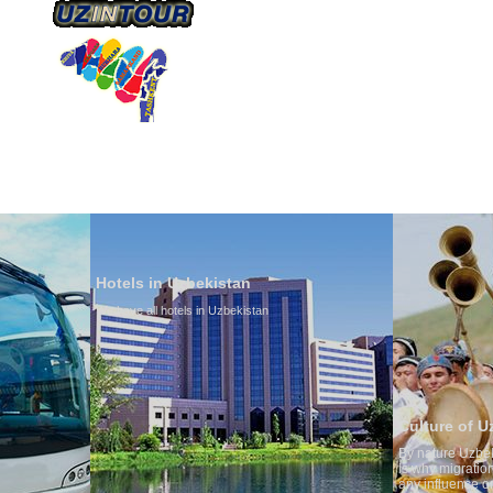
О КОМПАНИИ
НАШ ТРАНСПОРТ
ТУРИЗ
Hotels in Uzbekistan
We have all hotels in Uzbekistan
Culture of Uzbekistan
By nature Uzbeks prefer a seden
is why migration and immigrati
any influence on population gro