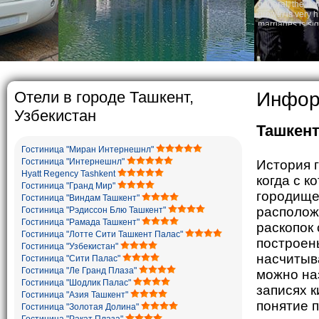
general, the level of the popula
growth is very high. In the cou
marriages is significantly high
percentage of divorce cases is 
in the world. According to Uzbek
family is regarded as somethin
The usual Uzbek family, particul
rather big. On the average, th
5-6 children.
Отели в городе Ташкент,
Информ
Узбекистан
Ташкен
Ташкент, Ис
Гостиница "Миран Интернешнл"
Гостиница "Интернешнл"
История г
Hyatt Regency Tashkent
когда с 
Гостиница "Гранд Мир"
городище
Гостиница "Виндам Ташкент"
располож
Гостиница "Рэдиссон Блю Ташкент"
Гостиница "Рамада Ташкент"
раскопок 
Гостиница "Лотте Сити Ташкент Палас"
построены 
Гостиница "Узбекистан"
насчитыв
Гостиница "Сити Палас"
Гостиница "Ле Гранд Плаза"
можно на
Гостиница "Шодлик Палас"
записях к
Гостиница "Азия Ташкент"
понятие 
Гостиница "Золотая Долина"