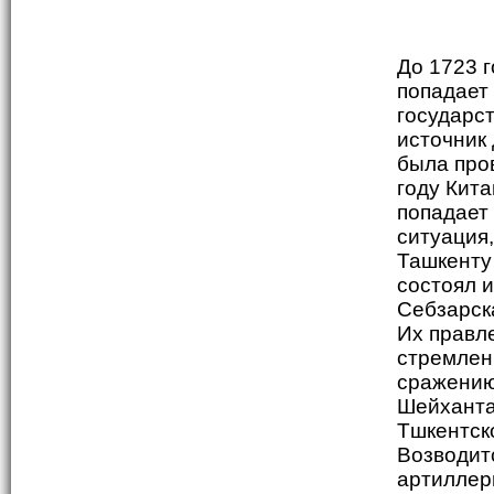
До 1723 г
попадает
государст
источник
была про
году Кита
попадает
ситуация,
Ташкенту 
состоял и
Себзарск
Их правл
стремлен
сражению
Шейхантах
Тшкентско
Возводит
артиллери