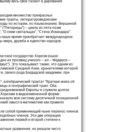
ившему весь свой талант и дарования
находим множество прекрасных
кие тракты, литературоведческие
руды по истории, по языкознанию. Вершиной
 ("Пятерицы") – цикла из пяти поэм:
 "О семи скитальцах", "Стена Искандара".
 в наше время приобретает международное
сы мира, дружба и единство народов.
иатское государство Хорезм (ныне
одно из прозвищ ученого – ал – Маджуси –
джус"). Это показывает также, что одним из
сламской Средней Азии, хранителями которой
и, своего рода Багдадской академии, при
, алгебраический трактат "Краткая книга об
ицы и географический тракт. Оба
 средневековой Европы и служили долгое
– Хорезми в видоизмененной форме
означало всю систему десятичной позиционной
окий смысл в математике как правило
енили собой применяющий ныне перенос членов
 подобных членов. Эти две операции
авнение первой и второй степени к
дратные уравнения, но решали чисто