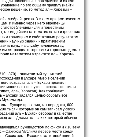
ишь для пояснения справедливости своего
 уравнение по его общему правилу (найти
еское решение, то метод ал – Хорезми –
кой алгеброй греков. В своем арифметическом
зцам, и именно через него европейцы
ь с употреблением нуля и поместным
 как индийских математиков, так и греческих.
стным традициям и собственным результатам.
ении научных знаний к практическим
вить науку на службу человечеству,
 имеет раздел о торговле и торговых сделках,
тории математики в трактате ал – Хорезми
10 - 870) – знаменитый суннитский
исхождения в Бухаре, умер в селении
тнего возраста, аль – Бухари проявил
ии многих лет он путешествовал, постигая
ипет, Ирак, Хорасан). Как сообщают
ль – Бухари задался целью собрать все
ах Мухаммада.
ль – Бухари проверил, как передают, 600
 200 тысяч, которые он сам записал у своих
реданий аль – Бухари отобрал в качестве
свод ал – Джами ас – сахих, который обычно
ыдающимся руководством по фикху и к 10 веку
ас – Сахихом Муслима первое место среди
 – Сахих аль – Бухари стал второй книгой