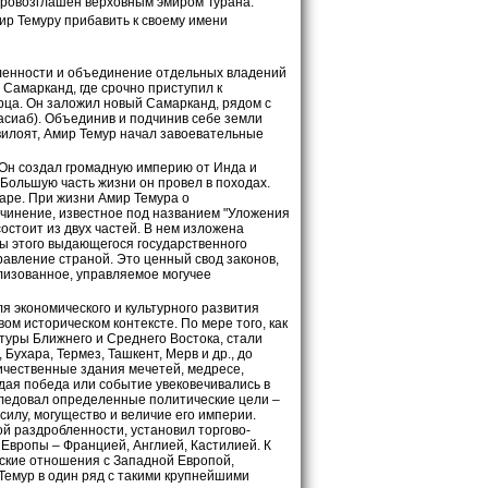
 провозглашен верховным эмиром Турана.
ир Темуру прибавить к своему имени
ленности и объединение отдельных владений
 Самарканд, где срочно приступил к
рца. Он заложил новый Самарканд, рядом с
сиаб). Объединив и подчинив себе земли
вилоят, Амир Темур начал завоевательные
. Он создал громадную империю от Инда и
Большую часть жизни он провел в походах.
траре. При жизни Амир Темура о
чинение, известное под названием "Уложения
остоит из двух частей. В нем изложена
ды этого выдающегося государственного
равление страной. Это ценный свод законов,
ализованное, управляемое могучее
я экономического и культурного развития
м историческом контексте. По мере того, как
туры Ближнего и Среднего Востока, стали
Бухара, Термез, Ташкент, Мерв и др., до
чественные здания мечетей, медресе,
ждая победа или событие увековечивались в
следовал определенные политические цели –
илу, могущество и величие его империи.
й раздробленности, установил торгово-
Европы – Францией, Англией, Кастилией. К
ские отношения с Западной Европой,
Темур в один ряд с такими крупнейшими