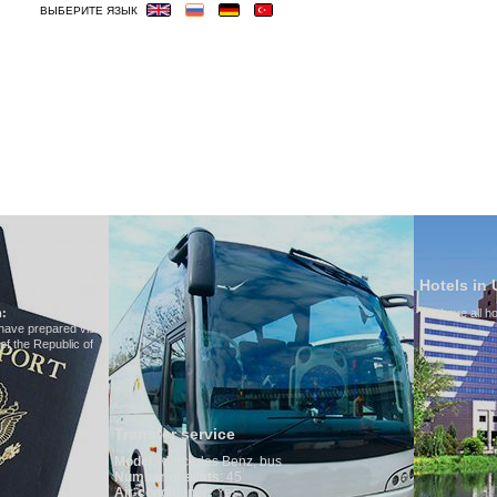
ВЫБЕРИТЕ ЯЗЫК
ОСТИНИЦЫ
ВИЗА
ВЕСЬМА ВАЖНЫЕ
Hotels in Uzbekistan
We have all hotels in Uzbekistan
service
edes Benz, bus
seats
: 45
oner:
Yes