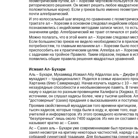
геометрическим путем, ал – Хорезми чертежом пользуется л
риторического решения. Он может решить любое квадратное
положительные корни). Если у греков было именно геометрич
почти алгебраический.
И это колоссальный шаг вперед по сравнению с геометричес
трактате ал – Хорезми в основном следовал индийским обра
познакомились с индийскими методами записи чисел, то ест
значениям цифр. Алгебраический же тракт отличался от работ,
Можно полагать, что в этой книге ал – Хорезми следовал ме
Если большинство греков не видело необходимости в прилож
потребностям, то главным желанием ал – Хорезми было поста
приспособить ее к практическим целям. Алгебра ал – Хорезми
с задачами на тройное Правило. Таким образом, первые в ис
появились общие правила решения квадратных уравнений.
Исмаил Ал- Бухари
Аль – Бухари, Мухаммад Исмаил Абу Абдаллах аль – Джуфи (8
мухаддист – традиционалист. Родился в семье иранского про
Хартанка (близ Самарканда). Начав изучать хадисы с 10 – ле
незаурядные способности и необыкновенную память. В течен
науку о хадисах по разным провинциям Халифата (Хиджаз, Ег
источники, он слушал хадисы более, чем у тысячи шейхов. А
"достоверные" (сахих) предания о высказываниях и поступк
Проявив свойственный мухаддисам того времени критицизм, а
тысяч хадисов, которые тогда были в ходу, и, кроме того, еще
учителей и информаторов. Из этого громадного количества п
"безупречных" лишь около 7400 хадисов. Из них он составил 
называют кратко ас – Сахих.
Ас – Сахих аль – Бухари уже современниками был признан в
занял несмотря на критику некоторых частностей, наряду с 
собраний суннитской традиции. Для большинства суннитов ас