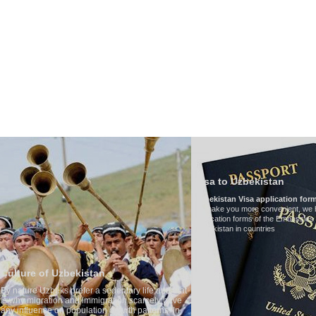
НАШ ТРАНСПОРТ
ТУРИЗМ В УЗБЕКИСТАНЕ
ОТЗЫВЫ
ТУРЫ
Г
Visa to Uzbekistan
Uzbekistan Visa application form:
To make you more convenient, we have prepared visa
application forms of the Embassies of the Republic of
Uzbekistan in countries
Transfer 
tary life and that
Model
:
Merc
on scarcely have
Number of 
wth patterns. In
Air-conditi