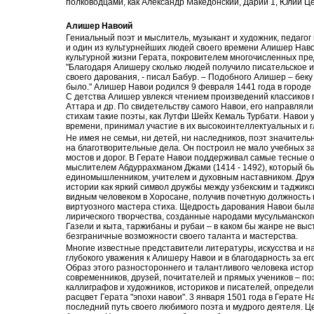
полководцами, как Александр Македонский, Дарий 1, Юлий Це
Алишер Навоий
Гениальный поэт и мыслитель, музыкант и художник, педагог
и один из культурнейших людей своего времени Алишер На
культурной жизни Герата, покровителем многочисленных пред
"Благодаря Алишеру сколько людей получило писательское 
своего дарования, - писал Бабур. – Подобного Алишер – бек
было." Алишер Навои родился 9 февраля 1441 года в городе 
С детства Алишер увлекся чтением произведений классиков 
Аттара и др. По свидетельству самого Навои, его направлял
стихам такие поэты, как Лутфи Шейх Кемаль Турбати. Навои
времени, принимал участие в их высокоинтеллектуальных и 
Не имея не семьи, ни детей, ни наследников, поэт значитель
на благотворительные дела. Он построил не мало учебных за
мостов и дорог. В Герате Навои поддерживал самые тесные 
мыслителем Абдуррахманом Джами (1414 - 1492), который б
единомышленником, учителем и духовным наставником. Друж
истории как яркий символ дружбы между узбекским и таджикс
видным человеком в Хоросане, получив почетную должность 
виртуозного мастера стиха. Щедрость дарования Навои была 
лирического творчества, созданные народами мусульманског
Газели и кыта, таржибаны и рубаи – в каком бы жанре не выс
безграничные возможности своего таланта и мастерства.
Многие известные представители литературы, искусства и нау
глубокого уважения к Алишеру Навои и в благодарность за ег
Образ этого разностороннего и талантливого человека истор
современников, друзей, почитателей и прямых учеников – поэ
каллиграфов и художников, историков и писателей, определ
расцвет Герата "эпохи навои". 3 января 1501 года в Герате Н
последний путь своего любимого поэта и мудрого деятеля. Ц