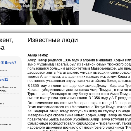
tion's natural
Audio syst
ntry the number of
Rent per ho
 and the
one of the lowest
 tradition, the
g quite sacred.
arly in villages, is
e Uzbek family has
кент,
Известные люди
ва
Амир Темур
Амир Темур родился 1336 году 8 апреля в кишлаке Ходжа Илг
(8 Дней/7
эмир Мухаммад Тарагай, был из знатной семьи тюркского ро
пользовался большим авторитетом в Мавераннахре. Его пре
епа –
дворцовой элиты Чагатайского улуса и выводили свою родо
тюрков Алан – кувы, а владения их находились вокруг Кеша 
ей/11
постоянно участвовал в курултаях чагатайских беков, созыва
В 1355 году он женится на дочери эмира Джаку – барласа Т
ль
 – Риштан –
Казаган, убедившись в достоинствах Амир Темура., в том же 
Хива –
рканд (1) –
Туркан – ага. Благодаря этому браку возник союз Амир Темур
вместе выступали против монголов. В 1356 году у А.Т. рожда
Экономическое положение Мавераннахра в конце 13 – первой
ент
Этим воспользовался хан Моголистана Тоглук Тимур, который
ера в
Кашкадарьи. Амир Темур поступил к нему на службу. Но когда
а
ана (3) –
Мавераннахра своего сына Ильяс Ходжу, Амир Темур не поже
– Хива (1) –
дам
правителем Балха эмиром Хусейном Амир Темур вступил в уп
ещения
Самарканде господствовали сарбадоры – "висельники", такж
ашкент –
бласти
народного движения возникло от лозунгов его участников "Ил
2)