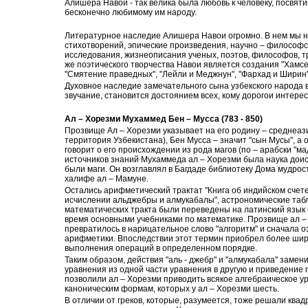
Алишера Навои - так велика была любовь к человеку, посвят
бесконечно любимому им народу.
Литературное наследие Алишера Навои огромно. В нем мы 
стихотворений, эпические произведения, научно – философс
исследования, жизнеописания ученых, поэтов, философов, т
же поэтического творчества Навои является создания "Хамсе"
"Смятение праведных", "Лейли и Меджнун", "Фархад и Ширин",
Духовное наследие замечательного сына узбекского народа
звучание, становится достоянием всех, кому дорогои интере
Ал – Хорезми Мухаммед Бен – Мусса (783 - 850)
Прозвище Ал – Хорезми указывает на его родину – среднеаз
территория Узбекистана), Бен Мусса – значит "сын Мусы", а 
говорит о его происхождении из рода магов (по – арабски "ма
источников знаний Мухаммеда ал – Хорезми была наука дои
были маги. Он возглавлял в Багдаде библиотеку Дома мудрост
халифе ал – Мамуне.
Остались арифметический трактат "Книга об индийском счете"
исчислении альджебры и алмукабалы", астрономические табл
математических тракта были переведены на латинский язык
время основными учебниками по математике. Прозвище ал 
превратилось в нарицательное слово "алгоритм" и сначала 
арифметики. Впоследствии этот термин приобрел более шир
выполнения операций в определенном порядке.
Таким образом, действия "аль - джебр" и "алмукабала" зам
уравнения из одной части уравнения в другую и приведение
позволили ал – Хорезми приводить всякое алгебраическое ур
каноническим формам, которых у ал – Хорезми шесть.
В отличии от греков, которые, разумеется, тоже решали ква