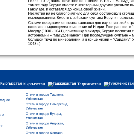
(1009 - 1017) занял почетное положение. В 1017 г. Махмуд Га
том же году Беруни вместе с некоторыми другими учеными в
Ганзу, где, и оставался до конца своей жизни.
Несмотря на не благоприятную для себя обстановку в столи
исследованиям. Вместе с войсками султана Беруни несколько
Своими поездками он воспользовался для изучения этой стран
написано выдающееся сочинение об Индии. Еще раньше, в 10
Масуду (1030 - 1041), приемнику Махмуда, Беруни посвятил 
астрономии – "Масудов канон". При последуущем султане – М
большой труд по минералогии, а в конце жизни – "Сайдану". У
1048 г.).
Кыргызстан
Таджикистан
Отели в городе Ташкент,
Узбекистан
ладное
Отели в городе Самарканд,
Узбекистан
Отели в городе Бухара,
ана
Узбекистан
Отели в городе Андижан,
ня
Узбекистан
Отели в городе Фергана,