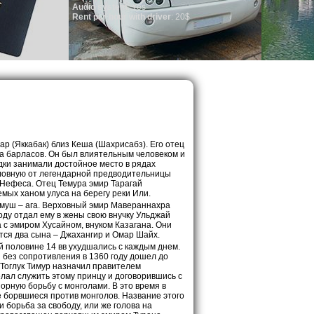
em
: Yes
ur with driver
: 20$
ар (Яккабак) близ Кеша (Шахрисабз). Его отец
да барласов. Он был влиятельным человеком и
дки занимали достойное место в рядах
словную от легендарной предводительницы
и Нефеса. Отец Темура эмир Тарагай
емых ханом улуса на берегу реки Или.
урмуш – ага. Верховный эмир Мавераннахра
году отдал ему в жены свою внучку Ульджай
а с эмиром Хусайном, внуком Казагана. Они
ется два сына – Джахангир и Омар Шайх.
 половине 14 вв ухудшались с каждым днем.
 без сопротивления в 1360 году дошел до
 Тоглук Тимур назначил правителем
лал служить этому принцу и договорившись с
орную борьбу с монголами. В это время в
е борвшиеся против монголов. Название этого
и борьба за свободу, или же голова на