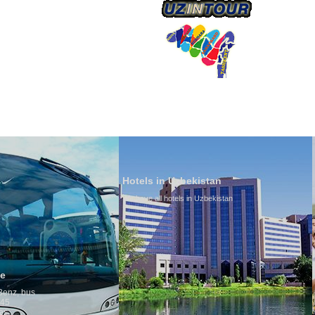
О КОМПАНИИ
Hotels in Uzbekistan
We have all hotels in Uzbekistan
Culture of Uzbekistan
By nature Uzbeks prefer a seden
is why migration and immigrati
any influence on population gro