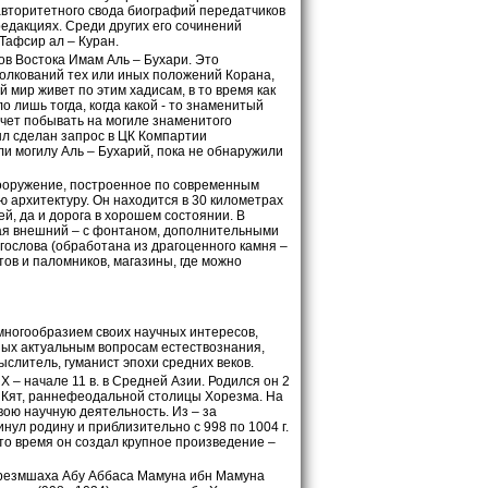
 авторитетного свода биографий передатчиков
 редакциях. Среди других его сочинений
Тафсир ал – Куран.
ов Востока Имам Аль – Бухари. Это
толкований тех или иных положений Корана,
 мир живет по этим хадисам, в то время как
о лишь тогда, когда какой - то знаменитый
хочет побывать на могиле знаменитого
ыл сделан запрос в ЦК Компартии
али могилу Аль – Бухарий, пока не обнаружили
сооружение, построенное по современным
ю архитектуру. Он находится в 30 километрах
ей, да и дорога в хорошем состоянии. В
ая внешний – с фонтаном, дополнительными
гослова (обработана из драгоценного камня –
тов и паломников, магазины, где можно
многообразием своих научных интересов,
ых актуальным вопросам естествознания,
слитель, гуманист эпохи средних веков.
– начале 11 в. в Средней Азии. Родился он 2
ье г. Кят, раннефеодальной столицы Хорезма. На
вою научную деятельность. Из – за
ул родину и приблизительно с 998 по 1004 г.
это время он создал крупное произведение –
 хорезмшаха Абу Аббаса Мамуна ибн Мамуна