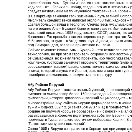
после Корана. Аль – Бухари известен также как составитель
хадисов – ат – Тарих ал – кабир, созданного им в нескольких
следует назвать еще мало изученное толкование на Коран – 
В Самарканде закончил свой жизненный путь великий богосл
мыслитель средних веков написал около 400 тыс. хадисов – 
сделал большой вклад в теологию. Сейчас весь мусульманский
на его родине Аль – Бухарий было отдано завету. Имя всплыл
ливанский писатель в 1958 году, посетив СССР, сказал, что 
богослова. Его просьба вызвала переполох у партократов. Б
Узбекистана, оттуда – в Академию наук. И днем, и ночью иск
под Самаркандом, возле не приметного кишлака.
Сейчас комплекс Имама Аль – Бухарий – это великолепное 
технологиям, но при этом строители сохранили всю восточну
от Самарканда, но к нему легко проехать, ибо много указател
комплексе, к5оторый занимает огромную территорию (включ
сооружениями, парком) расположены мечеть, сама могила бо
оникса, который закупали в Иране), есть гостиница для турис
приобрести религиозные предметы и литературу.
Абу Райхон Беруний
Абу Райхан Беруни – замечательный ученый, , поражающий 
смелостью мысли автор более 150 произведений, посвященн
философии, истории, филологии, великий энциклопедист – мы
Мировоззрение Абу Райхана Беруни формировалось в конце Х 
зу – л – хиджжа 362 г. х. (4 сентября 973 г. н.э.) в предмест
родине он получил хорошее образование и с юности начал с
разыгравшихся в Хорезме политических событий Беруни покин
проживал в Гургане, на юго-восточном побережье Каспия. В 
"Памятники минувших поколений".
Около 1005 г. Беруни возвратился в Хорезм, где при дворе