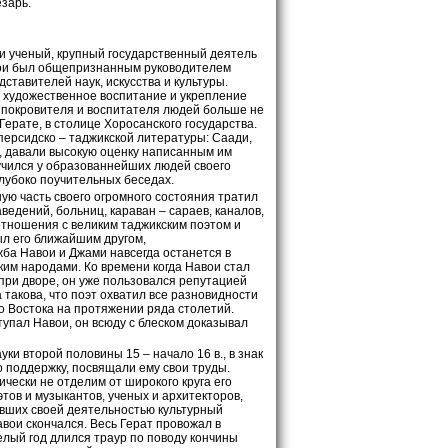
зарь.
 и ученый, крупный государственный деятель
вои был общепризнанным руководителем
ставителей наук, искусства и культуры.
и художественное воспитание и укрепление
у покровителя и воспитателя людей больше не
Герате, в столице Хоросанского государства.
персидско – таджикской литературы: Саади,
и, давали высокую оценку написанным им
 учился у образованнейших людей своего
глубоко поучительных беседах.
ную часть своего огромного состояния тратил
ведений, больниц, караван – сараев, каналов,
отношения с великим таджикским поэтом и
ыл его ближайшим другом,
ба Навои и Джами навсегда останется в
ким народами. Ко времени когда Навои стал
при дворе, он уже пользовался репутацией
такова, что поэт охватил все разновидности
о Востока на протяжении ряда столетий.
тупал Навои, он всюду с блеском доказывал
ки второй половины 15 – начало 16 в., в знак
о поддержку, посвящали ему свои труды.
ически не отделим от широкого круга его
тов и музыкантов, ученых и архитекторов,
ивших своей деятельностью культурный
авои скончался. Весь Герат провожал в
елый год длился траур по поводу кончины