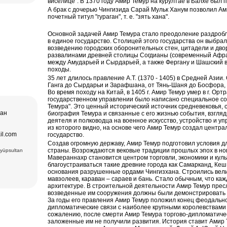
виселице". В 1370 году Амир Темур на курултае в Балхе был
ера в
А брак с дочерью Чингизида Сарай Мульк Ханум позволил Ам
втомобиль
почетный титул "гураган", т. е. "зять хана".
дам
о искусства,
ера в
ез (2) –
Лучшая тур
Основной задачей Амир Темура стало преодоление раздроб
ексов и
в единое государство. Столицей этого государства он выбрал
а и
пакет,
возведению городских оборонительных стен, цитадели и дво
щение
развалинами древней столицы Согдианы (современный Афра
ера в
и Ташкент, и
между Амударьей и Сырдарьей, а также Фергану и Шашский 
походы.
дам
Хазрат Имам
ческих,
35 лет длилось правление А.Т. (1370 - 1405) в Средней Азии
ь (XIX в.);
нентов
Ганга до Сырдарьи и Зарафшана, от Тянь-Шаня до Босфора, 
 Чор-су.
р Оперы и
Во время походу на Китай, в 1405 г. Амир Темур умер в г. Ор
ного
государственном управлении было написано специальное со
Темура". Это ценный исторический источник средневековья, с
чая:
тан
биография Темура и связанные с его жизнью события, взгля
) и Медресе
 Мавзолей
деятеля и полководца на военное искусство, устройство и уп
ечеть Биби-
из которого видно, на основе чего Амир Темур создал центр
.), ковровая
il.com
государство.
 вв.),
Создав огромную державу, Амир Темур подготовил условия дл
6вв.),
страны. Возрождаются вековые традиции прошлых эпох в ново
Eyüpsultan
15 вв.)
Мавераннахр становится центром торговли, экономики и куль
взолей
Комплекс
благоустраиваться такие древние города как Самарканд, Кеш, 
есе Мири
основания разрушенные ордами Чингизхана. Строились вели
ки Заргарон
мавзолеев, караван – сараев и бань. Стало обычным, что ка
екс Ляби-
архитектуре. В строительной деятельности Амир Темур пре
тная
возведенные им сооружения должны были демонстрировать с
овровая
За годы его правления Амир Темур положил конец феодально
дипломатические связи с наиболее крупными королевствами 
сожалению, после смерти Амир Темура торгово-дипломатиче
заложенные им не получили развития. История ставит Амир 