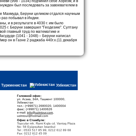
зневи (998 - 1034) подчинил себе Хорезм, и в
ынужден был последовать за завоевателем в
це Махмуда, Беруни целиком отдался научным
 раз побывал в Индии.
ы, и в результате в 4030 г. им было
25 г. Беруни завершил "Геодезию". Султану
свой главный труд по математике и
асудуде (1041 - 1048) – Беруни написал
мер он в Газне 2 раджаба 440г.х.(11 декабря
Туркменистан
Узбекистан
Головной офис:
ул. Асака, 34А, Ташкент 100000,
Узбекистан
тел.: (+99871) 2680020, 1400004
факс: (+99871) 1400626
e-mail:
info@uzintour.com
,
uzintour@hotmail.com
Офис в Стамбуле:
Topcular mh. Rami Kışla cd. Vantaş Plaza
No: 58 Eyüpsultan İstanbul
Tel : 0533 517 85 99, 0212 612 89 68
Fax: 0212 612 45 09