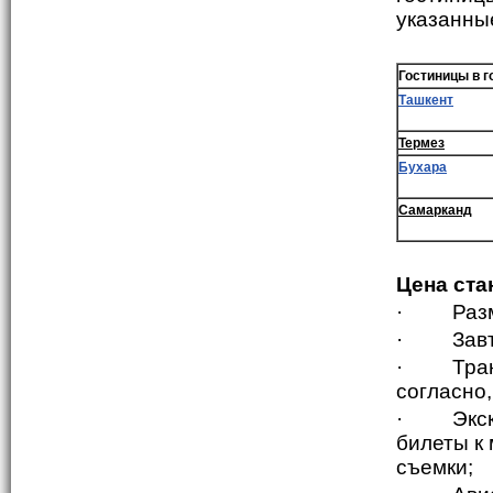
указанны
Гостиницы в г
Ташкент
Термез
Бухара
Самарканд
Цена ста
·
Раз
·
Зав
·
Тра
согласно
·
Экс
билеты к 
съемки;