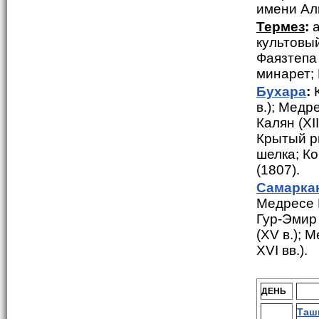
имени Ал
Термез
:
а
культовый
Фаязтепа 
минарет;
Бухара
:
К
в.); Медр
Калян (XI
Крытый ры
шелка; Ко
(1807).
Самарка
Медресе Ш
Гур-Эмир 
(XV в.); 
XVI вв.).
ДЕНЬ
Таш