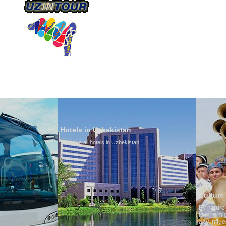
О КОМПАНИИ
НАШ ТРАНСПОРТ
ТУРИЗ
Hotels in Uzbekistan
We have all hotels in Uzbekistan
Culture of Uzbekistan
By nature Uzbeks prefer a seden
is why migration and immigrati
any influence on population gro