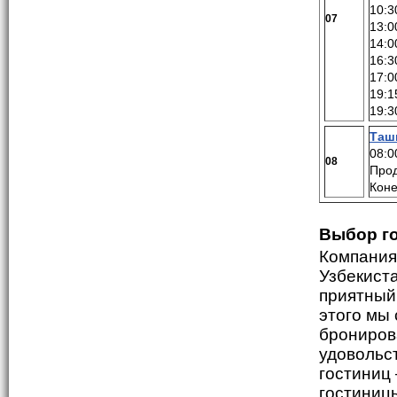
10:3
07
13:0
14:0
16:3
17:0
19:1
19:
Таш
08:0
08
Прод
Коне
Выбор г
Компания
Узбекист
приятный
этого мы
брониров
удовольс
гостиниц 
гостиницы