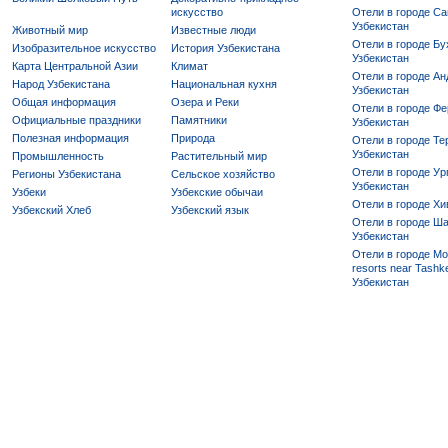
искусство
Отели в городе Са
Узбекистан
Животный мир
Известные люди
Отели в городе Бу
Изобразительное искусство
История Узбекистана
Узбекистан
Карта Центральной Азии
Климат
Отели в городе Ан
Народ Узбекистана
Национальная кухня
Узбекистан
Общая информация
Озера и Реки
Отели в городе Фе
Официальные праздники
Памятники
Узбекистан
Полезная информация
Природа
Отели в городе Те
Узбекистан
Промышленность
Растительный мир
Отели в городе Ур
Регионы Узбекистана
Сельское хозяйство
Узбекистан
Узбеки
Узбекские обычаи
Отели в городе Хи
Узбекский Хлеб
Узбекский язык
Отели в городе Ша
Узбекистан
Отели в городе Mo
resorts near Tashke
Узбекистан