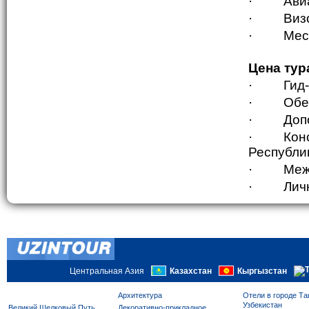
·
Ави
·
Виз
·
Мес
Цена тур
·
Гид
·
Обе
·
Доп
·
Кон
Республи
·
Меж
·
Лич
Центральная Азия
Казахстан
Кыргызстан
Архитектура
Отели в городе Та
Узбекистан
Великий Шелковый Путь
Декоративно-прикладное