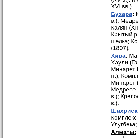
XVI вв.).
Бухара
:
К
в.); Медр
Калян (XI
Крытый ры
шелка; Ко
(1807).
Хива
:
Мав
Хаули (Га
Минарет 
гг.); Ком
Минарет (
Медресе 
в.); Креп
в.).
Шахриса
Комплекс
Улугбека;
Алматы: