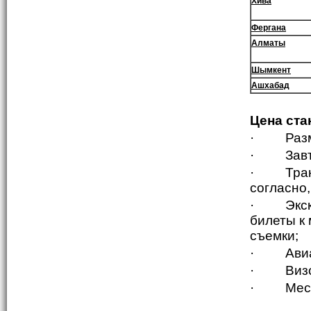
Хива
Фергана
Алматы
Шымкент
Ашхабад
Цена ста
·
Раз
·
Зав
·
Тра
согласно
·
Экс
билеты к 
съемки;
·
Ави
·
Виз
·
Мес