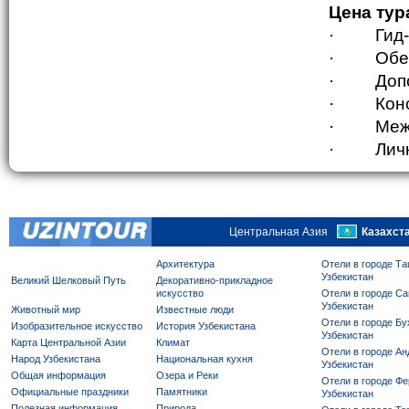
Цена тур
·
Гид
·
Обе
·
Доп
·
Кон
·
Меж
·
Лич
Центральная Азия
Казахст
Архитектура
Отели в городе Та
Узбекистан
Великий Шелковый Путь
Декоративно-прикладное
искусство
Отели в городе Са
Узбекистан
Животный мир
Известные люди
Отели в городе Бу
Изобразительное искусство
История Узбекистана
Узбекистан
Карта Центральной Азии
Климат
Отели в городе Ан
Народ Узбекистана
Национальная кухня
Узбекистан
Общая информация
Озера и Реки
Отели в городе Фе
Официальные праздники
Памятники
Узбекистан
Полезная информация
Природа