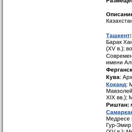
Размеще
Описани
Казахста
Ташкент
:
Барак Хан
(XV в.); 
Современ
имени Ал
Ферганск
Кува
: Ар
Коканд
: 
Мавзолей 
XIX вв.);
Риштан:
Самарка
Медресе Ш
Гур-Эмир 
(XV в.); 