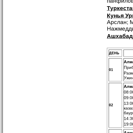
панфилов
Туркеста
Кунья Ур
Арслан; 
Нажмедди
Ашхабад
ДЕНЬ
Алм
Приб
01
Разм
Ужи
Алм
08:0
09:0
13:0
02
каза
баур
14:3
19:0
Алм