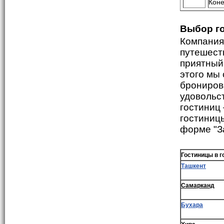
Коне
Выбор г
Компания
путешест
приятный
этого мы
брониров
удовольс
гостиниц 
гостиницы
форме "З
Гостиницы в г
Ташкент
Самарканд
Бухара