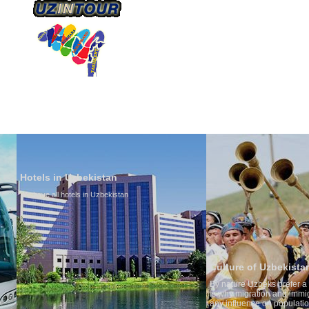
О КОМПАНИИ
НАШ ТРАНСПОРТ
ТУРИЗ
Hotels in Uzbekistan
We have all hotels in Uzbekistan
Culture of Uzbekistan
By nature Uzbeks prefer a seden
is why migration and immigrati
any influence on population gro