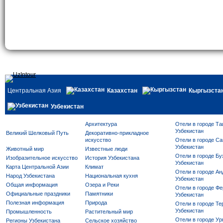
Центральная Азия
Казахстан
Кыргызста
Узбекистан
Архитектура
Отели в городе Та
Узбекистан
Великий Шелковый Путь
Декоративно-прикладное
искусство
Отели в городе Са
Узбекистан
Животный мир
Известные люди
Отели в городе Бу
Изобразительное искусство
История Узбекистана
Узбекистан
Карта Центральной Азии
Климат
Отели в городе Ан
Народ Узбекистана
Национальная кухня
Узбекистан
Общая информация
Озера и Реки
Отели в городе Фе
Официальные праздники
Памятники
Узбекистан
Полезная информация
Природа
Отели в городе Те
Узбекистан
Промышленность
Растительный мир
Отели в городе Ур
Регионы Узбекистана
Сельское хозяйство