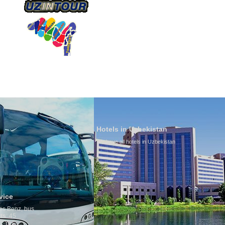
О КОМПАНИИ
НАШ ТРАНСПОРТ
ТУРИЗ
Hotels in Uzbekistan
We have all hotels in Uzbekistan
Culture of Uz
By nature Uzbeks 
is why migration
any influence on 