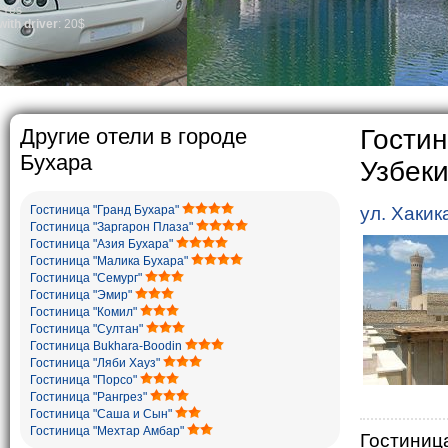
general, the level
growth is very hi
marriages is sign
percentage of div
in the world. Acco
family is regarde
The usual Uzbek fa
rather big. On th
5-6 children.
Другие отели в городе
Гостин
Бухара
Узбек
Гостиница "Гранд Бухара"
ул. Хакик
Гостиница "Заргарон Плаза"
Гостиница "Азия Бухара"
Гостиница "Малика Бухара"
Гостиница "Семург"
Гостиница "Эмир"
Гостиница "Комил"
Гостиница "Султан"
Гостиница Bukhara-Boodin
Гостиница "Ляби Хауз"
Гостиница "Порсо"
Гостиница "Рангрез"
Гостиница "Саша и Сын"
Гостиница "Мехтар Амбар"
Гостиниц