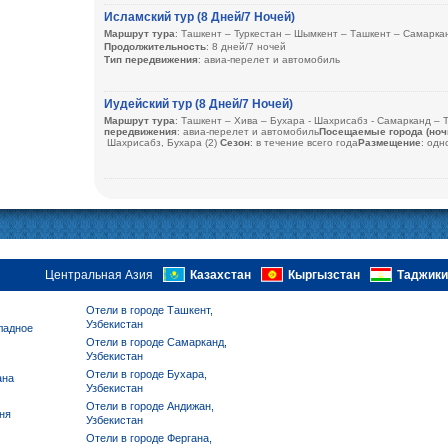
Исламский тур (8 Дней/7 Ночей)
Маршрут тура
: Ташкент – Туркестан – Шымкент – Ташкент – Самарка
Продолжительность
: 8 дней/7 ночей
Тип передвижения
: авиа-перелет и автомобиль
Посещаемые города (ночи)
: Ташкент (3) – Туркестан – Шымкент (1) –
Сезон
: с марта до ноября
Иудейский тур (8 Дней/7 Ночей)
Размещение
: одноместные и двухместные номера в гостиницах
Маршрут тура
: Ташкент – Хива – Бухара - Шахрисабз - Самарканд – 
Описание:
Путешествие по исламским святым местам Узбекистана и 
передвижения
: авиа-перелет и автомобиль
Посещаемые города (ноч
Шахрисабз, Бухара (2)
Сезон
: в течение всего года
Размещение
: одн
Центральная Азия
Казахстан
Кыргызстан
Таджики
Отели в городе Ташкент,
Узбекистан
ладное
Отели в городе Самарканд,
Узбекистан
Отели в городе Бухара,
ана
Узбекистан
Отели в городе Андижан,
ня
Узбекистан
Отели в городе Фергана,