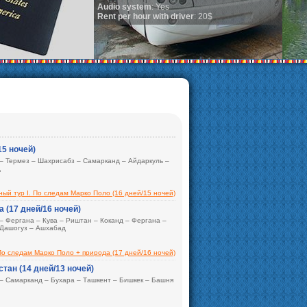
tem
: Yes
ur with driver
: 20$
15 ночей)
 – Термез – Шахрисабз – Самарканд – Айдаркуль –
д
й тур I. По следам Марко Поло (16 дней/15 ночей)
Ташкент (2) – Термез (1) – Шахрисабз –
2) – Кунья Ургенч – Дашогуз – Ашхабад (2)
 (17 дней/16 ночей)
– Фергана – Кува – Риштан – Коканд – Фергана –
 Дашогуз – Ашхабад
По следам Марко Поло + природа (17 дней/16 ночей)
Ташкент (1) – Фергана (2) – Кува – Риштан – Коканд
– Дашогуз – Ашхабад (2)
стан (14 дней/13 ночей)
 – Самарканд – Бухара – Ташкент – Бишкек – Башня