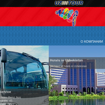
О КОМПАНИИ
Hotels in Uzbekistan
We have all hotels in Uzbekistan
Culture of Uzbekistan
By nature Uzbeks prefer a sede
is why migration and immigrat
any influence on population gr