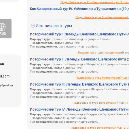
ера в
Подробнее о туре Комбинированный тур III. Каз
Посещаемые города (ночи)
: Алматы (3) – Шымкент (2) – Туркестан – Т
– Башня Бурана – Чолпон Ата (Озеро Иссык Куль) (1)
Комбинированный тур IV. Узбекистан и Туркменистан (10 
втомобиль
дам
Сезон
: с марта до ноября
о искусства,
ера в
ез (2) –
Лучшая тур
Подробнее о туре Комбинированный ту
Размещение
: одноместные и двухместные номера в гостиницах
ексов и
Описание:
Путешествие по туристическим городам Узбекистана, Каз
а и
Исторические туры
пакет,
щение
ера в
и Ташкент, и
Исторический тур I: Легенды Великого Шелкового Пути (4
Маршрут тура
: Ташкент – Самарканд – Бухара – Ташкент
дам
Хазрат Имам
Продолжительность
: 4 дня/3 ночи
ческих,
ь (XIX в.);
Тип передвижения
: авиа-перелет и автомобиль
нентов
 Чор-су.
Посещаемые города (ночи)
: Ташкент (1), - Самарканд (1) - Бухара (1)
р Оперы и
Подробнее о туре Исторический тур
Сезон
: в течение всего года
ного
Размещение
: одноместные и двухместные номера в гостиницах
Исторический тур II: Легенды Великого Шелкового пути (
чая:
тан
Маршрут тура
: Ташкент – Самарканд – Шахрисабз – Бухара – Ташке
) и Медресе
 Мавзолей
Продолжительность
: 5 дней/4 ночи
ечеть Биби-
Тип передвижения
: авиа-перелет и автомобиль
.), ковровая
Посещаемые города (ночи)
: Ташкент (1), Самарканд (2), Шахрисабз и
il.com
Подробнее о туре Исторический тур I
Сезон
: в течение всего года
 вв.),
Размещение
: одноместные и двухместные номера в гостиницах
6вв.),
Исторический тур III: Легенды Великого Шелкового Пути 
Eyüpsultan
15 вв.)
Маршрут тура
: Ташкент – Хива – Бухара – Шахрисабз – Самарканд –
взолей
Продолжительность
: 8 дней/7 ночей
Комплекс
есе Мири
Тип передвижения
: авиа-перелет и автомобиль
ки Заргарон
Посещаемые города (ночи)
: Ташкент (2), Хива (1), Самарканд (2), Ша
екс Ляби-
Подробнее о туре Исторический тур III
Сезон
: в течение всего года
тная
Размещение
: одноместные и двухместные номера в гостиницах
Исторический тур IV: Легенды Великого Шелкового Пути 
овровая
Маршрут тура
: Ташкент – Самарканд – Гиждуван – Бухара – Хива – 
Продолжительность
: 10 дней/9 ночей
Тип передвижения
: авиа-перелет и автомобиль
Посещаемые города (ночи)
: Ташкент (2), Самарканд (3), Гиждуван, Бу
Подробнее о туре Исторический тур IV: 