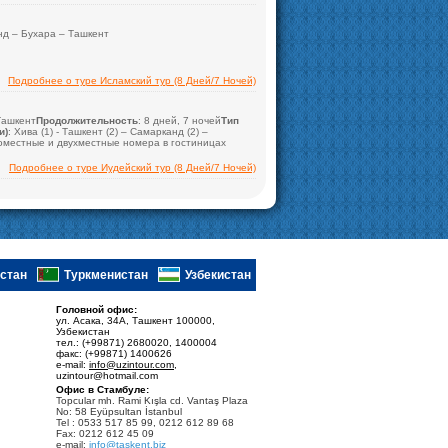
нд – Бухара – Ташкент
 Самарканд (2) – Бухара (1)
Подробнее о туре Исламский тур (8 Дней/7 Ночей)
Ташкент
Продолжительность
: 8 дней, 7 ночей
Тип
Казахстана
и)
: Хива (1) - Ташкент (2) – Самарканд (2) –
оместные и двухместные номера в гостиницах
Подробнее о туре Иудейский тур (8 Дней/7 Ночей)
стан
Туркменистан
Узбекистан
Головной офис:
ул. Асака, 34А, Ташкент 100000,
Узбекистан
тел.: (+99871) 2680020, 1400004
факс: (+99871) 1400626
e-mail:
info@uzintour.com
,
uzintour@hotmail.com
Офис в Стамбуле:
Topcular mh. Rami Kışla cd. Vantaş Plaza
No: 58 Eyüpsultan İstanbul
Tel : 0533 517 85 99, 0212 612 89 68
Fax: 0212 612 45 09
e-mail:
info@taskent.biz