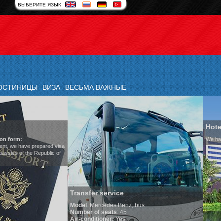
ВЫБЕРИТЕ ЯЗЫК
ОСТИНИЦЫ
ВИЗА
ВЕСЬМА ВАЖНЫЕ
Hotels in Uzbekistan
We have all hotels in Uzbekistan
service
cedes Benz, bus
seats
: 45
oner:
Yes