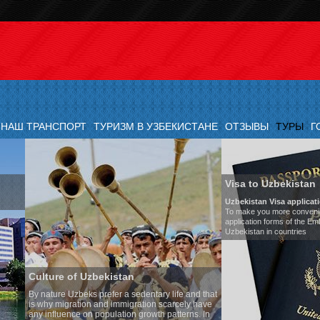
НАШ ТРАНСПОРТ
ТУРИЗМ В УЗБЕКИСТАНЕ
ОТЗЫВЫ
ТУРЫ
Г
Visa to Uzbekistan
Uzbekistan Visa application form:
To make you more convenient, we have prepared visa
application forms of the Embassies of the Republic of
Uzbekistan in countries
Transfer 
ntary life and that
Model
:
Mer
ion scarcely have
Number of 
owth patterns. In
Air-conditi