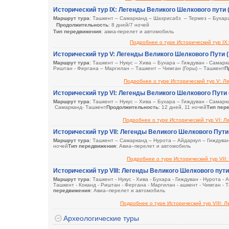
Сезон
: в течение всего года
Исторический тур IX: Легенды Великого Шелкового пути (
Размещение
: одноместные и двухместные номера в гостиницах
Маршрут тура
: Ташкент – Самарканд – Шахрисабз – Термез – Бухар
Продолжительность
: 8 дней/7 ночей
Тип передвижения
: авиа-перелет и автомобиль
Посещаемые города (ночи)
: Ташкент (2), Самарканд (2), Шахрисабз, Т
Подробнее о туре Исторический тур IX:
Сезон
: в течение всего года
Размещение
: одноместные и двухместные номера в гостиницах
Исторический тур V: Легенды Великого Шелкового Пути (
Маршрут тура
: Ташкент – Нукус – Хива – Бухара – Гиждуван - Сама
Риштан - Фергана – Маргилан – Ташкент – Чимган (Горы) – Ташкент
П
Подробнее о туре Исторический тур V: Л
Исторический тур VI: Легенды Великого Шелкового Пути 
Маршрут тура
: Ташкент – Нукус – Хива – Бухара – Гиждуван - Самар
Самарканд- Ташкент
Продолжительность
: 12 дней, 11 ночей
Тип пер
Подробнее о туре Исторический тур VI: Л
Исторический тур VII: Легенды Великого Шелкового Пути 
Маршрут тура
: Ташкент – Самарканд – Нурота – Айдаркул – Гиждуван
ночей
Тип передвижения
: Авиа–перелет и автомобиль
Подробнее о туре Исторический тур VII:
Исторический тур VIII: Легенды Великого Шелкового пути
Маршрут тура
: Ташкент - Нукус - Хива - Бухара - Гиждуван - Нурота 
Ташкент - Коканд - Риштан - Фергана - Маргилан - ашкент - Чимган - 
передвижения
: Авиа–перелет и автомобиль
Подробнее о туре Исторический тур VIII: 
Археологические туры