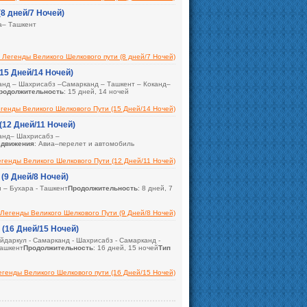
8 дней/7 Ночей)
а– Ташкент
ермез (2) и Бухара (1)
 Легенды Великого Шелкового пути (8 дней/7 Ночей)
15 Дней/14 Ночей)
рканд – Шахрисабз –Самарканд – Ташкент – Коканд–
родолжительность
: 15 дней, 14 ночей
егенды Великого Шелкового Пути (15 Дней/14 Ночей)
(12 Дней/11 Ночей)
канд– Шахрисабз –
едвижения
: Авиа–перелет и автомобиль
егенды Великого Шелкового Пути (12 Дней/11 Ночей)
(9 Дней/8 Ночей)
 – Бухара - Ташкент
Продолжительность
: 8 дней, 7
 Легенды Великого Шелкового Пути (9 Дней/8 Ночей)
 (16 Дней/15 Ночей)
- Айдаркул - Самарканд - Шахрисабз - Самарканд -
Ташкент
Продолжительность
: 16 дней, 15 ночей
Тип
Легенды Великого Шелкового пути (16 Дней/15 Ночей)