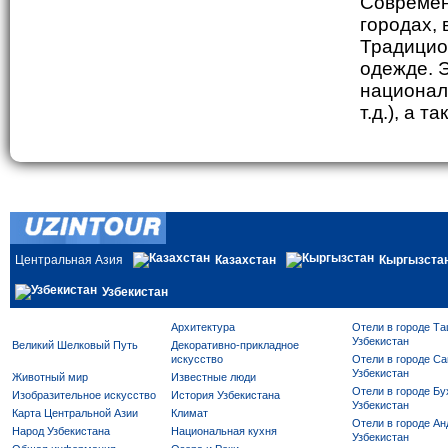
Современ
городах, 
Традицио
одежде. 
националь
т.д.), а 
Центральная Азия
Казахстан
Кыргызста
Узбекистан
Архитектура
Отели в городе Та
Узбекистан
Великий Шелковый Путь
Декоративно-прикладное
искусство
Отели в городе Са
Узбекистан
Животный мир
Известные люди
Отели в городе Бу
Изобразительное искусство
История Узбекистана
Узбекистан
Карта Центральной Азии
Климат
Отели в городе Ан
Народ Узбекистана
Национальная кухня
Узбекистан