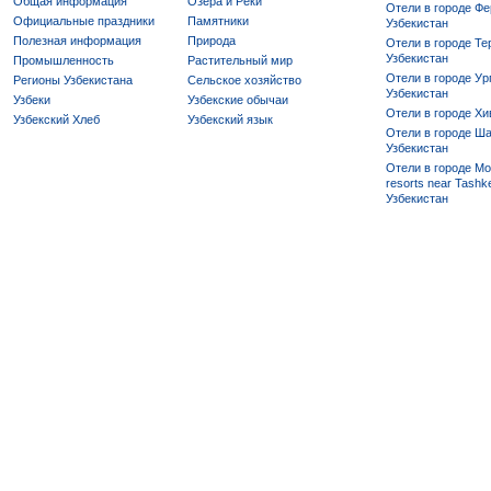
Общая информация
Озера и Реки
Отели в городе Фе
Официальные праздники
Памятники
Узбекистан
Полезная информация
Природа
Отели в городе Те
Узбекистан
Промышленность
Растительный мир
Отели в городе Ур
Регионы Узбекистана
Сельское хозяйство
Узбекистан
Узбеки
Узбекские обычаи
Отели в городе Хи
Узбекский Хлеб
Узбекский язык
Отели в городе Ша
Узбекистан
Отели в городе Mo
resorts near Tashke
Узбекистан