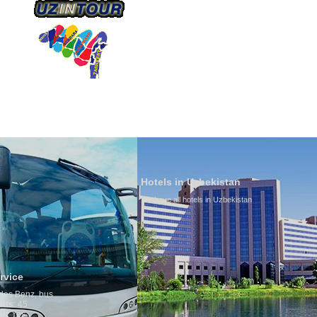
О КОМПАНИИ
НАШ ТРАНСПОРТ
ТУРИЗ
Hotels in Uzbekistan
We have all hotels in Uzbekistan
Culture of Uzb
By nature Uzbeks p
is why migration 
any influence on p