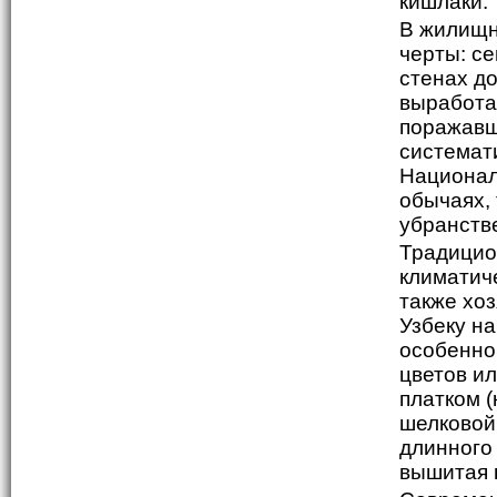
кишлаки.
В жилищн
черты: с
стенах д
выработа
поражавш
системати
Национал
обычаях,
убранств
Традицио
климатич
также хоз
Узбеку н
особенно
цветов и
платком (
шелковой 
длинного 
вышитая 