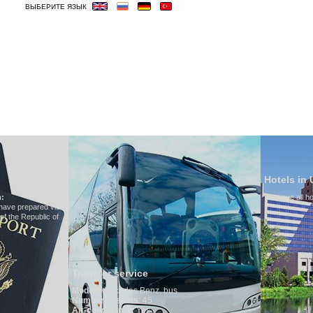
ВЫБЕРИТЕ ЯЗЫК
ОСТИНИЦЫ
ВИЗА
ВЕСЬМА ВАЖНЫЕ
Hotels in Uzbekistan
We have all hotels in Uzbekistan
r service
ercedes Benz, bus
of seats
: 45
itioner:
Yes