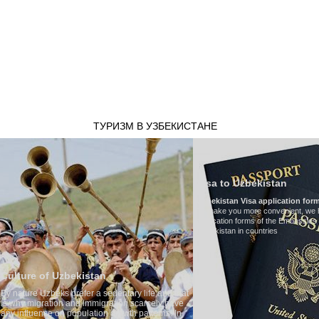
НАШ ТРАНСПОРТ
ТУРИЗМ В УЗБЕКИСТАНЕ
ОТЗЫВЫ
ТУРЫ
Г
Visa to Uzbekistan
Uzbekistan Visa application form:
To make you more convenient, we have prepared visa
application forms of the Embassies of the Republic of
Uzbekistan in countries
Transfe
dentary life and that
Model
:
M
ation scarcely have
Number 
 growth patterns. In
Air-cond