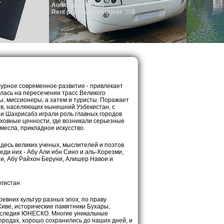
ystem
: Yes
 hour with driver
: 20$
бурное современное развитие - привлекает
илась на пересечении трасс Великого
ы, миссионеры, а затем и туристы. Поражает
ов, населяющих нынешний Узбекистан, с
 и Шахрисабз играли роль главных городов
уховные ценности, где возникали серьезные
месла, прикладное искусство.
десь великих ученых, мыслителей и поэтов
ди них - Абу Али ибн Сино и аль-Хорезми,
зи, Абу Райхон Беруни, Алишер Навои и
евних культур разных эпох, по праву
иве, исторические памятники Бухары,
аследия ЮНЕСКО. Многие уникальные
ородах, хорошо сохранились до наших дней, и