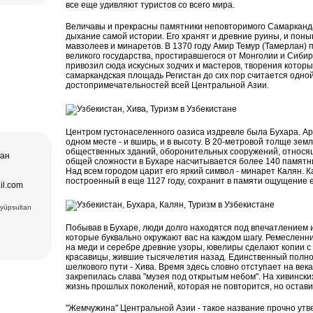
ера в
все еще удивляют туристов со всего мира.
втомобиль
Величавы и прекрасны памятники неповторимого Самарканда
дам
о искусства,
ера в
дыхание самой истории. Его хранят и древние руины, и пон
ез (2) –
Лучшая тур
мавзолеев и минаретов. В 1370 году Амир Темур (Тамерлан) 
ексов и
великого государства, простиравшегося от Монголии и Сибир
а и
пакет,
привозил сюда искусных зодчих и мастеров, творения которы
щение
самаркандская площадь Регистан до сих пор считается одно
ера в
и Ташкент, и
достопримечательностей всей Центральной Азии.
дам
Хазрат Имам
ческих,
ь (XIX в.);
нентов
 Чор-су.
р Оперы и
Центром густонаселенного оазиса издревле была Бухара. Арх
ного
одном месте - и вширь, и в высоту. В 20-метровой толще зе
чая:
общественных зданий, оборонительных сооружений, относящ
тан
) и Медресе
общей сложности в Бухаре насчитывается более 140 памятни
 Мавзолей
Над всем городом царит его яркий символ - минарет Калян. К
ечеть Биби-
.), ковровая
построенный в еще 1127 году, сохранит в памяти ощущение е
il.com
 вв.),
6вв.),
Eyüpsultan
15 вв.)
взолей
Комплекс
Побывав в Бухаре, люди долго находятся под впечатлением и 
есе Мири
которые буквально окружают вас на каждом шагу. Ремесленн
ки Заргарон
на меди и серебре древние узоры, ювелиры сделают копии с
екс Ляби-
красавицы, жившие тысячелетия назад. Единственный полно
тная
шелкового пути - Хива. Время здесь словно отступает на век
овровая
закрепилась слава "музея под открытым небом". На хивинских
жизнь прошлых поколений, которая не повторится, но остави
"Жемчужина" Центральной Азии - такое название прочно утв