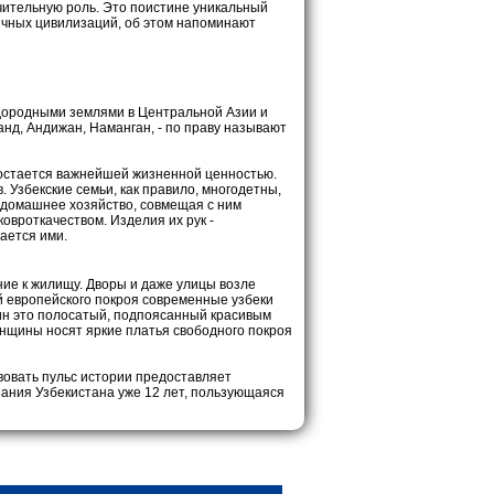
ачительную роль. Это поистине уникальный
ичных цивилизаций, об этом напоминают
дородными землями в Центральной Азии и
нд, Андижан, Наманган, - по праву называют
 остается важнейшей жизненной ценностью.
. Узбекские семьи, как правило, многодетны,
т домашнее хозяйство, совмещая с ним
вроткачеством. Изделия их рук -
ается ими.
ие к жилищу. Дворы и даже улицы возле
й европейского покроя современные узбеки
ин это полосатый, подпоясанный красивым
Женщины носят яркие платья свободного покроя
твовать пульс истории предоставляет
ания Узбекистана уже 12 лет, пользующаяся