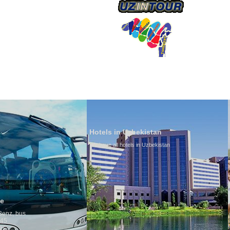
О КОМПАНИИ
Hotels in Uzbekistan
We have all hotels in Uzbekistan
Culture of Uzbekistan
By nature Uzbeks prefer a se
is why migration and immigr
any influence on population