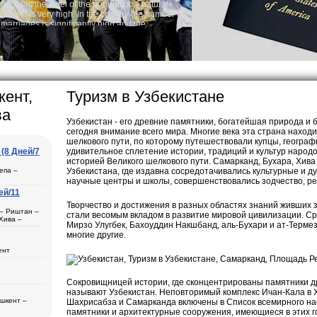
ulation's natural
Audio s
country the number of
Rent per
igh and the
 is one of the lowest
bek tradition, the
hing quite sacred.
cularly in villages, is
 the Uzbek family has
кент,
Туризм в Узбекистане
ва
Узбекистан - его древние памятники, богатейшая природа и 
сегодня внимание всего мира. Многие века эта страна наход
шелкового пути, по которому путешествовали купцы, географ
(8 Дней/7
удивительное сплетение истории, традиций и культур народ
историей Великого шелкового пути. Самарканд, Бухара, Хива
епа –
Узбекистана, где издавна сосредотачивались культурные и д
научные центры и школы, совершенствовались зодчество, ре
ей/11
Творчество и достижения в разных областях знаний живших з
ль
 – Риштан –
стали весомым вкладом в развитие мировой цивилизации. Сре
Хива –
Мирзо Улугбек, Бахоуддин Накшбанд, аль-Бухари и ат-Терме
рканд (1) –
многие другие.
ент
ера в
а
ана (3) –
– Хива (1) –
Сокровищницей истории, где сконцентрированы памятники др
дам
называют Узбекистан. Неповторимый комплекс Ичан-Кала в Х
ещения
ашкент –
Шахрисабза и Самарканда включены в Список всемирного н
бласти
памятники и архитектурные сооружения, имеющиеся в этих г
2)