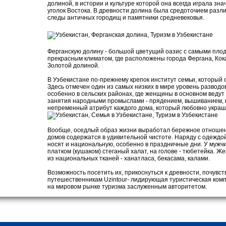
долиной, в истории и культуре которой она всегда играла зн
уголок Востока. В древности долина была средоточием разл
следы античных городищ и памятники средневековья.
Ферганскую долину - большой цветущий оазис с самыми пло
прекрасным климатом, где расположены города Фергана, Кока
Золотой долиной.
В Узбекистане по-прежнему крепок институт семьи, который
Здесь отмечен один из самых низких в мире уровень разводов
особенно в сельских районах, где женщины в основном веду
занятия народными промыслами - прядением, вышиванием, ко
непременный атрибут каждого дома, который любовно украш
Вообще, оседлый образ жизни выработал бережное отношен
домов содержатся в удивительной чистоте. Наряду с одеждо
носят и национальную, особенно в праздничные дни. У мужч
платком (кушаком) стеганый халат, на голове - тюбетейка. 
из национальных тканей - ханатласа, бекасама, калами.
Возможность посетить их, прикоснуться к древности, почувс
путешественникам Uzintour- лидирующая туристическая комп
на мировом рынке туризма заслуженным авторитетом.