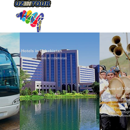
HAKKIMIZDA
ULAŞIM
Hotels in Uzbekistan
We have all hotels in Uzbekistan
Culture of Uzbekistan
By nature Uzbeks prefer a seden
is why migration and immigrati
any influence on population gro
general, the level of the popula
growth is very high. In the cou
marriages is significantly high
percentage of divorce cases is 
in the world. According to Uzbek
family is regarded as somethin