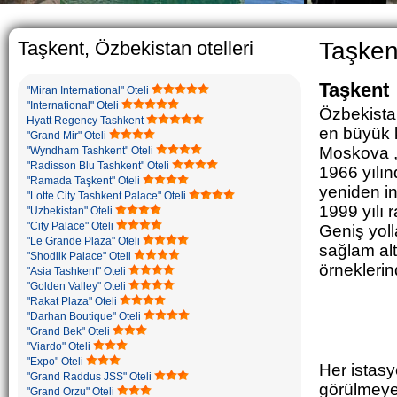
The usual Uzbek family, particul
rather big. On the average, th
5-6 children.
Taşkent, Özbekistan otelleri
Taşkent
Taşkent
"Miran International" Oteli
"International" Oteli
Özbekista
Hyatt Regency Tashkent
en büyük k
"Grand Mir" Oteli
Moskova ,
"Wyndham Tashkent" Oteli
"Radisson Blu Tashkent" Oteli
1966 yılı
"Ramada Taşkent" Oteli
yeniden in
"Lotte City Tashkent Palace" Oteli
1999 yılı 
"Uzbekistan" Oteli
"City Palace" Oteli
Geniş yolla
"Le Grande Plaza" Oteli
sağlam alt
"Shodlik Palace" Oteli
örneklerin
"Asia Tashkent" Oteli
"Golden Valley" Oteli
"Rakat Plaza" Oteli
"Darhan Boutique" Oteli
"Grand Bek" Oteli
"Viardo" Oteli
"Expo" Oteli
Her istasy
"Grand Raddus JSS" Oteli
görülmeye 
"Grand Orzu" Oteli