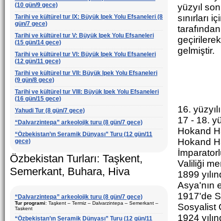
(10 gün/9 gece)
yüzyıl son
sınırları 
Tarihi ve kültürel tur IX: Büyük Ipek Yolu Efsaneleri (8
gün/7 gece)
tarafından
Tarihi ve kültürel tur V: Büyük Ipek Yolu Efsaneleri
geçirilere
(15 gün/14 gece)
gelmiştir.
Tarihi ve kültürel tur VI: Büyük Ipek Yolu Efsaneleri
(12 gün/11 gece)
Tarihi ve kültürel tur VII: Büyük Ipek Yolu Efsaneleri
(9 gün/8 gece)
Tarihi ve kültürel tur VIII: Büyük Ipek Yolu Efsaneleri
(16 gün/15 gece)
16. yüzyıl
Yahudi Tur (8 gün/7 gece)
17 - 18. y
“Dalvarzintepa” arkeolojik turu (8 gün/7 gece)
Hokand Han
“Özbekistan’ın Seramik Dünyası” Turu (12 gün/11
Hokand Han
gece)
İmparatorl
Özbekistan Turları: Taşkent,
Valiliği m
Semerkant, Buhara, Hiva
1899 yılın
Asya'nın e
1917'de S
“Dalvarzintepa” arkeolojik turu (8 gün/7 gece)
Tur programi
: Taşkent – Termiz – Dalvarzintepa – Semerkant –
Sosyalist 
Taşkent
1924 yılı
“Özbekistan’ın Seramik Dünyası” Turu (12 gün/11
Süre
: 8 gün/7 gece