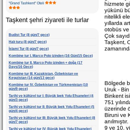
hizmete gi
"Grand Tashkent" Oteli
yükünü büy
nitelikli e
Taşkent şehri ziyareti ile turlar
yıllarda a
otobüs ve
Budist Tur (8 gün/7 gece)
Çok sayıda
Taşkent, Or
Halı turu (8 gün/7 gece)
zamanında 
İslami Tur (8 gün/7 gece)
Kombine tur I. Marco Polo izinden (16 Gün/15 Gece)
Kombine tur II. Marco Polo izinden + doğa (17
Days/16 Gece)
Kombine tur III. Kazakistan, Özbekistan ve
Kırgızistan (14 gün/13 gece)
Bölgede bi
Kombine tur IV. Özbekistan ve Türkmenistan (10
Uruk - Bin
gün/9 gece)
Binkent isi
Tarihi ve kültürel tur I: Büyük Ipek Yolu Efsaneleri (4
gün/3 gece)
751 yılınd
Tarihi ve kültürel tur II: Büyük Ipek Yolu Efsaneleri (5
üzerinde ö
gün/4 gece)
Biruni ve 
Tarihi ve kültürel tur III: Büyük Ipek Yolu Efsaneleri (8
anılmıştır.
gün/7 gece)
9 ve 10. y
Tarihi ve kültürel tur IV: Büyük Ipek Yolu Efsaneleri