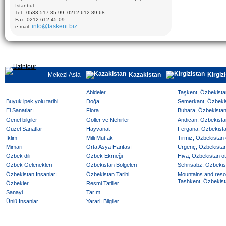
İstanbul
Tel : 0533 517 85 99, 0212 612 89 68
Fax: 0212 612 45 09
info@taskent.biz
e-mail:
Mekezi Asia
Kazakistan
Kirgiz
Abideler
Taşkent, Özbekistan
Buyuk ipek yolu tarihi
Doğa
Semerkant, Özbekist
El Sanatları
Flora
Buhara, Özbekistan 
Genel bilgiler
Göller ve Nehirler
Andican, Özbekistan
Güzel Sanatlar
Hayvanat
Fergana, Özbekistan
Iklim
Milli Mutfak
Tirmiz, Özbekistan o
Mimari
Orta Asya Haritası
Urgenç, Özbekistan 
Özbek dili
Özbek Ekmeği
Hiva, Özbekistan ote
Özbek Gelenekleri
Özbekistan Bölgeleri
Şehrisabz, Özbekist
Özbekistan Insanları
Özbekistan Tarihi
Mountains and reso
Tashkent, Özbekista
Özbekler
Resmi Tatiller
Sanayi
Tarım
Ünlü Insanlar
Yararlı Bilgiler