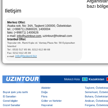
Afganistan
bazı bölge
Iletişim
Merkez Ofisi:
Asaka sok. No: 34A, Taşkent 100000, Özbekistan
tel.: (+99871) 2680020, 1400004
faks: (+99871) 1400626
e-mail:
info@uzintour.com
, uzintour@hotmail.com
Istanbul Ofisi:
Topcular mh. Rami Kışla cd. Vantaş Plaza No: 58 Eyüpsultan
İstanbul
Tel : 0533 517 85 99, 0212 612 89 68
Fax: 0212 612 45 09
info@taskent.biz
e-mail:
Mekezi Asia
Kazakistan
Abideler
Taşkent, Özbekistan
Buyuk ipek yolu tarihi
Doğa
Semerkant, Özbekist
El Sanatları
Flora
Buhara, Özbekistan 
Genel bilgiler
Göller ve Nehirler
Andican, Özbekistan
Güzel Sanatlar
Hayvanat
Fergana, Özbekistan