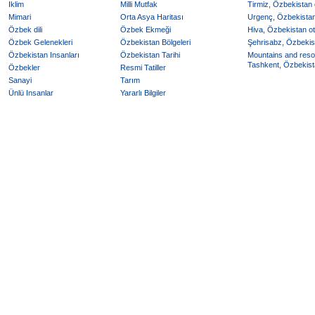
Iklim
Milli Mutfak
Tirmiz, Özbekistan o
Mimari
Orta Asya Haritası
Urgenç, Özbekistan 
Özbek dili
Özbek Ekmeği
Hiva, Özbekistan ote
Özbek Gelenekleri
Özbekistan Bölgeleri
Şehrisabz, Özbekist
Özbekistan Insanları
Özbekistan Tarihi
Mountains and reso
Tashkent, Özbekista
Özbekler
Resmi Tatiller
Sanayi
Tarım
Ünlü Insanlar
Yararlı Bilgiler