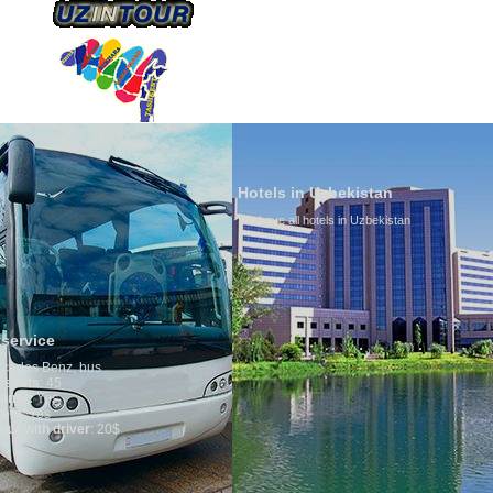
HAKKIMIZDA
ULAŞIM
Hotels in Uzbekistan
We have all hotels in Uzbekistan
Culture o
By nature Uz
is why migra
any influenc
general, the 
growth is ver
marriages is 
percentage o
in the world.
family is re