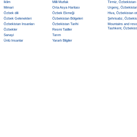
Iklim
Milli Mutfak
Tirmiz, Özbekistan o
Mimari
Orta Asya Haritası
Urgenç, Özbekistan 
Özbek dili
Özbek Ekmeği
Hiva, Özbekistan ote
Özbek Gelenekleri
Özbekistan Bölgeleri
Şehrisabz, Özbekist
Özbekistan Insanları
Özbekistan Tarihi
Mountains and reso
Tashkent, Özbekista
Özbekler
Resmi Tatiller
Sanayi
Tarım
Ünlü Insanlar
Yararlı Bilgiler