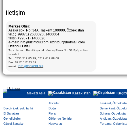
Iletişim
Merkez Ofisi:
Asaka sok. No: 34A, Taşkent 100000, Özbekistan
tel.: (+99871) 2680020, 1400004
faks: (+99871) 1400626
e-mail:
info@uzintour.com
, uzintour@hotmail.com
Istanbul Ofisi:
Topcular mh. Rami Kışla cd. Vantaş Plaza No: 58 Eyüpsultan
İstanbul
Tel : 0533 517 85 99, 0212 612 89 68
Fax: 0212 612 45 09
info@taskent.biz
e-mail:
Mekezi Asia
Kazakistan
Kirgiz
Abideler
Taşkent, Özbekistan
Buyuk ipek yolu tarihi
Doğa
Semerkant, Özbekist
El Sanatları
Flora
Buhara, Özbekistan 
Genel bilgiler
Göller ve Nehirler
Andican, Özbekistan
Güzel Sanatlar
Hayvanat
Fergana, Özbekistan