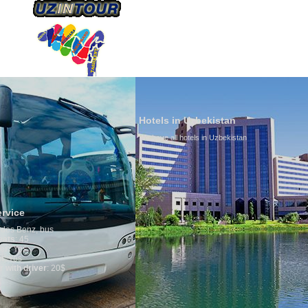
HAKKIMIZDA
ULAŞIM
Hotels in Uzbekistan
We have all hotels in Uzbekistan
Culture of
By nature Uzb
is why migrat
any influence
general, the l
growth is ver
marriages is 
percentage of
in the world. 
family is reg