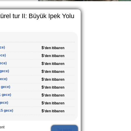
ürel tur II: Büyük Ipek Yolu
ece)
$
'den itibaren
ece)
$
'den itibaren
gece)
$
'den itibaren
 gece)
$
'den itibaren
gece)
$
'den itibaren
4 gece)
$
'den itibaren
1 gece)
$
'den itibaren
 gece)
$
'den itibaren
/15 gece)
$
'den itibaren
ent
Tur talebi