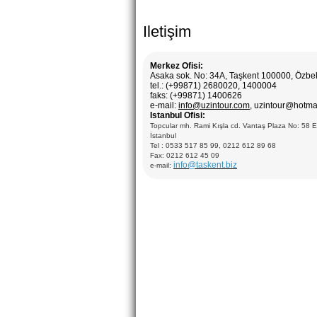
Iletişim
Merkez Ofisi:
Asaka sok. No: 34A, Taşkent 100000, Özbe
tel.: (+99871) 2680020, 1400004
faks: (+99871) 1400626
e-mail:
info@uzintour.com
, uzintour@hotma
Istanbul Ofisi:
Topcular mh. Rami Kışla cd. Vantaş Plaza No: 58 
İstanbul
Tel : 0533 517 85 99, 0212 612 89 68
Fax: 0212 612 45 09
info@taskent.biz
e-mail: