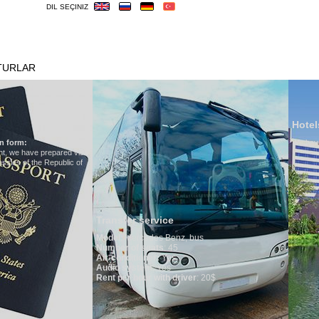
DIL SEÇINIZ
TURLAR
OTELLER
VIZE
ÖNEMLILER
Hotels in Uzbekistan
We have all hotels in Uzbekistan
r service
rcedes Benz, bus
f seats
: 45
tioner:
Yes
stem
: Yes
hour with driver
: 20$