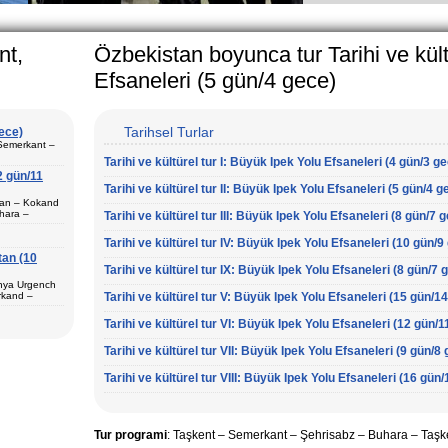
ularly in villages, is
the Uzbek family has
nt,
Özbekistan boyunca tur Tarihi ve kült
Efsaneleri (5 gün/4 gece)
Tarihsel Turlar
gece)
 Semerkant –
Tarihi ve kültürel tur I: Büyük Ipek Yolu Efsaneleri (4 gün/3 g
2 gün/11
Tarihi ve kültürel tur II: Büyük Ipek Yolu Efsaneleri (5 gün/4 g
ştan – Kokand
hara –
Tarihi ve kültürel tur III: Büyük Ipek Yolu Efsaneleri (8 gün/7 
 Semerkant (1)
Tarihi ve kültürel tur IV: Büyük Ipek Yolu Efsaneleri (10 gün/9
tan (10
Tarihi ve kültürel tur IX: Büyük Ipek Yolu Efsaneleri (8 gün/7 
unya Urgench
 Fergana (3) –
rkand –
Tarihi ve kültürel tur V: Büyük Ipek Yolu Efsaneleri (15 gün/1
Surkhandarya
va (1) –
i tur programı
Tarihi ve kültürel tur VI: Büyük Ipek Yolu Efsaneleri (12 gün/1
Tarihi ve kültürel tur VII: Büyük Ipek Yolu Efsaneleri (9 gün/8
Tarihi ve kültürel tur VIII: Büyük Ipek Yolu Efsaneleri (16 gün
ur paketi
şur.
çin en iyi tur
Tur programi
: Taşkent – Semerkant –
Şehrisabz
–
Buhara – Taşk