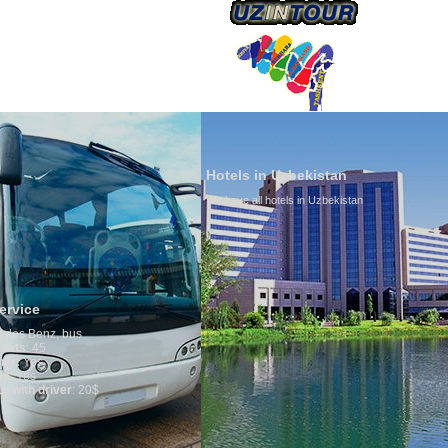
Hotels in Uzbekistan
We have all hotels in Uzbekistan
Culture of Uzbekistan
By nature Uzbeks prefer a sed
is why migration and immigr
any influence on population 
general, the level of the popu
growth is very high. In the c
marriages is significantly hi
percentage of divorce cases 
in the world. According to Uzb
family is regarded as someth