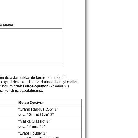
geceleme
m detayları dikkat ile kontrol etmektedir.
ı, sizlere kendi kulvarlarindaki en iyi otelleri
ri” böluminden
Bütçe opsiyon
(2* veya 3*)
izi kendiniz yapabilirsiniz.
Bütçe Opsiyon
“Grand Raddus JSS”
3*
veya “Grand Orzu” 3*
“Malika Classic”
3*
veya
“Zarina”
2*
“Lyabi House” 3*