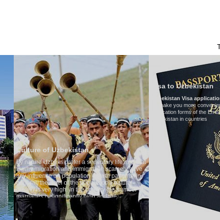
HAKKIMIZDA
ULAŞIM
ÖZBEKISTAN'DA TURIZM
YORUMLAR
Visa to Uzbekistan
Uzbekistan Visa application form:
To make you more convenient, we have prepared visa
application forms of the Embassies of the Republic of
Uzbekistan in countries
Transfe
entary life and that
Model
:
Me
ation scarcely have
Number o
growth patterns. In
Air-condi
lation's natural
Audio sy
ountry the number of
Rent per 
gh and the
is one of the lowest
ek tradition, the
ing quite sacred.