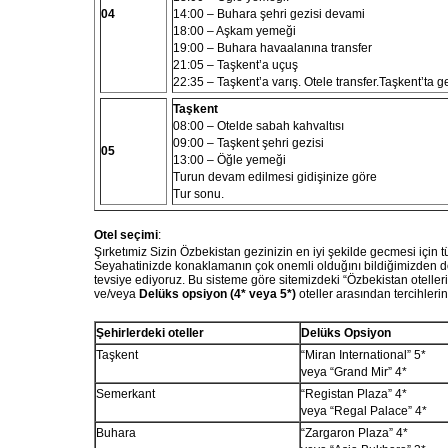
0
4
14:00
– Buhara şehri gezisi devami
18:00
– Aşkam yemeği
19:00
– Buhara havaalanına transfer
21:05
– Taşkent’a uçuş
22:35
– Taşkent’a varış. Otele transfer.Taşkent’ta 
Taşkent
08:00
– Otelde sabah kahvaltısı
09:00
– Taşkent şehri gezisi
0
5
13:00
– Öğle yemeği
Turun devam edilmesi
gidişinize göre
Tur sonu.
Otel seçimi
:
Şırketımiz Sizin Özbekistan gezinizin en iyi şekilde gecmesi için tü
Seyahatinizde konaklamanın çok onemli olduğını bildiğimizden dolay
tevsiye ediyoruz. Bu sisteme göre sitemizdeki “Özbekistan otelle
ve/veya
Delüks opsiyon (4*
veya 5*)
oteller arasından tercihlerin
Şehirlerde
ki
o
teller
Delüks Opsiyon
Taşkent
“Miran International”
5*
veya
“Grand Mir”
4*
Semerkant
“Registan Plaza” 4*
veya “Regal Palace”
4*
Buhara
“Zargaron Plaza” 4*