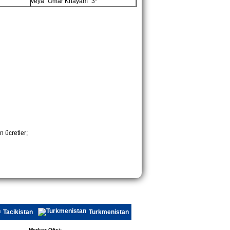
veya “Omar Khayam” 3*
n ücretler;
Tacikistan
Turkmenistan
Merkez Ofisi: