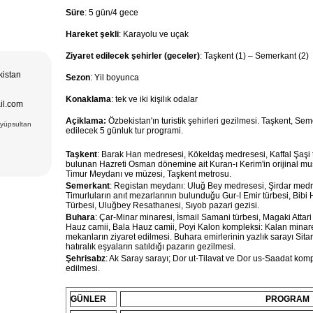
Süre
: 5 gün/4 gece
Hareket şekli
: Karayolu ve uçak
Ziyaret edilecek şehirler (geceler)
: Taşkent (1) – Semerkant (2)
kistan
Sezon
: Yil boyunca
Konaklama
: tek ve iki kişilık odalar
il.com
Açiklama:
Özbekistan'ın turistik şehirleri
gezilmesi. Taşkent, Sem
Eyüpsultan
edilecek 5 günluk tur programi.
Taşkent
: Barak Han medresesi, Kökeldaş medresesi, Kaffal Şaşi t
bulunan Hazreti Osman dönemine ait Kuran-ı Kerim'in orijinal mush
Timur Meydanı ve müzesi, Taşkent metrosu.
Semerkant
: Registan meydanı: Uluğ Bey medresesi, Şirdar medre
Timurluların anıt mezarlarının bulunduğu Gur-I Emir türbesi, Bibi
Türbesi, Uluğbey Resathanesi, Sıyob pazari gezisi.
Buhara
: Çar-Minar minaresi, İsmail Samani türbesi, Magaki Attari
Hauz camii, Bala Hauz camii, Poyi Kalon kompleksi: Kalan minaresi
mekanların ziyaret edilmesi. Buhara emirlerinin yazlık sarayı Sit
hatıralık eşyaların satıldığı pazarın gezilmesi.
Şehrisabz
: Ak Saray
sarayı; Dor ut-Tilavat ve Dor us-Saadat kom
edilmesi.
GÜNLER
PROGRAM