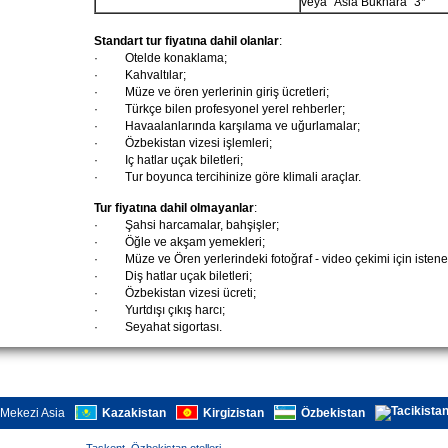
veya
“Asia Bukhara”
3*
Standart tur fiyatına dahil olanlar
:
·
Otelde konaklama;
·
K
ahvaltı
lar
;
·
Müze ve ören yerlerinin giriş ücretleri;
·
Türkçe bilen profesyonel yerel rehberler;
·
Havaalanlarında karşılama ve uğurlamalar;
·
Özbekistan vizesi işlemleri;
·
Iç hatlar uçak biletleri;
·
Tur boyunca tercihinize göre klimali araçlar.
Tur fiyatına dahil olmayanlar
:
·
Şahsi harcamalar, bahşişler;
·
Öğle ve akşam yemekleri;
·
Müze ve Ören yerlerindeki fotoğraf - video çekimi için istene
·
Diş hatlar uçak biletleri;
·
Özbekistan vizesi ücreti;
·
Yurtdışı çıkış harcı;
·
Seyahat sigortası.
Mekezi Asia
Kazakistan
Kirgizistan
Özbekistan