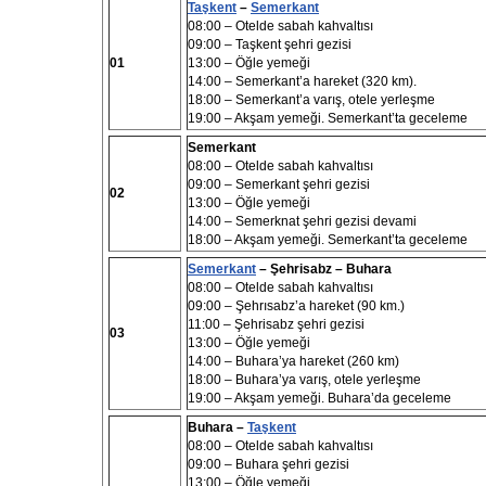
Taşkent
–
Semerkant
08:00
– Otelde sabah kahvaltısı
09:00
– Taşkent şehri gezisi
01
13:00
– Öğle yemeği
14:00
– Semerkant’a hareket (320 km).
18:00
– Semerkant’a varış, otele yerleşme
19:00
– Akşam yemeği. Semerkant’ta geceleme
Semerkant
08:00
– Otelde sabah kahvaltı
sı
09:00 –
Semerkant şehri gezisi
02
13:00
– Öğle yemeği
14:00
– Semerknat şehri gezisi devami
18:00
– Akşam yemeği.
Semerkant’
ta
geceleme
Semerkant
–
Şehrisabz
– Buhara
08:00
– Otelde sabah kahvaltısı
09:00
– Şehrısabz’a hareket (90 km.)
11:00 –
Şehrisabz şehri gezisi
0
3
13:00
– Öğle yemeği
14:00
– Buhara’ya hareket (260 km)
18:00
– Buhara’ya varış, otele yerleşme
19:00
– Akşam yemeği. Buhara’da geceleme
Buhara –
Taşkent
08:00
– Otelde sabah kahvaltısı
09:00 –
Buhara şehri gezisi
13:00
– Öğle yemeği.