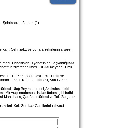
–
Şehrisabz
–
Buhara (1)
erkant,
Şehrisabz
ve Buhara şehirlerini ziyaret
ürbesi, Özbekistan Diyanet İşleri Başkanlığı'nda
afı'nın ziyaret edilmesi. İstiklal meydanı, Emir
sesi, Tilla Kari medresesi. Emir Timur ve
 Hanım türbesi, Ruhabad türbesi, Şâh-ı Zinde
 türbesi, Uluğ Bey medresesi, Ark kalesi, Lebi
, Mir Arap medresesi, Kalan türbesi gibi tarihi
arai-Mahi-Hasa, Çar Bakır türbesi ve Toki Zargaron
pleksleri; Kok-Gumbaz Camilerinin ziyaret