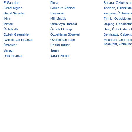
El Sanatları
Flora
Buhara, Özbekistan 
Genel bilgiler
Göller ve Nehirler
Andican, Özbekistan
Güzel Sanatlar
Hayvanat
Fergana, Özbekistan
Iklim
Milli Mutfak
Tirmiz, Özbekistan o
Mimari
Orta Asya Haritası
Urgenç, Özbekistan 
Özbek dili
Özbek Ekmeği
Hiva, Özbekistan ote
Özbek Gelenekleri
Özbekistan Bölgeleri
Şehrisabz, Özbekist
Özbekistan Insanları
Özbekistan Tarihi
Mountains and reso
Tashkent, Özbekista
Özbekler
Resmi Tatiller
Sanayi
Tarım
Ünlü Insanlar
Yararlı Bilgiler