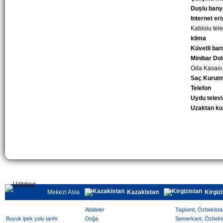
Duşlu bany
Internet eri
Kablolu tel
klima
Küvetli ba
Minibar Do
Oda Kasası
Saç Kurutm
Telefon
Uydu telev
Uzaktan k
Mekezi Asia
Kazakistan
Kirgiz
Abideler
Taşkent, Özbekistan
Buyuk ipek yolu tarihi
Doğa
Semerkant, Özbekist