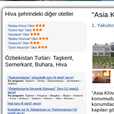
The usual Uzbek 
rather big. On 
5-6 children.
Hiva şehrindeki diğer oteller
"Asia K
1, Yakubo
"Malika Khiva" Oteli
"Orient Star" Oteli
"Islambek" Oteli
"Malika Kheivak" Oteli
"Arkanchi" Oteli
"Sobir Arkanchi" Oteli
Özbekistan Turları: Taşkent,
Semerkant, Buhara, Hiva
“Dalvarzintepa” arkeolojik turu (8 gün/7 gece)
Tur programi
: Taşkent – Termiz – Dalvarzintepa – Semerkant –
Taşkent
“Özbekistan’ın Seramik Dünyası” Turu (12 gün/11
Süre
: 8 gün/7 gece
"Asia Khiv
gece)
Hareket şekli
: Karayolu ve uçak
Tur programi
: Taşkent – Fergana – Margilan – Riştan – Kokand
konumudu
– Kuva – Andican – Taşkent – Urgenç – Hiva – Buhara –
Ziyaret edilecek şehirler (geceler)
: Taşkent (2) – Semerkant (1)
Gijduvan – Semerkant – Taşkent
konumdadı
– Termiz (1) – Dalvarzintepa (3)
Halı turu (8 gün/7 gece)
Süre
: 12 gün/11 gece
kapıları g
Sezon
: Yil boyunca
Kombine tur IV. Özbekistan ve Türkmenistan (10
Hareket şekli
: Karayolu ve uçak
gün/9 gece)