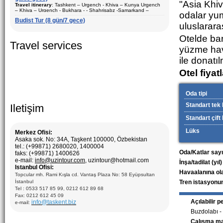
Konaklama
: tek ve iki kişilık odalar
"Asia Khiv
Travel itinerary
: Tashkent – Urgench - Khiva – Kunya Urgench
Ziyaret edilecek şehirler (geceler)
: Taşkent (3) – Fergana (3) –
– Khiva – Urgench - Bukhara - - Shahrisabz -Samarkand –
Açiklama:
Özbekistan turistik şehirleri gezilmesi. Surkhandarya
odalar yu
Margilan – Riştan – Kokand – Kuva – Andican – Hiva (1) –
Tashkent – Chimgan - Tashkent.
bölgesi arkeolojik kazılarını ziyaret etmek için en iyi tur programı
Buhara (2) – Gijduvan – Semerkant (2)
Budist Tur (8 gün/7 gece)
uluslararas
Sezon
: Yil boyunca
Duration
: 10 days, 9 nights
Otelde bar
Konaklama
: tek ve iki kişilık odalar
Travel services
yüzme havu
Açiklama:
Özbekistan turistik şehirleri gezilmesi. Tur paketi
seramik sanatı, tarihi ve arkeolojik bileşenlerden oluşur.
ile donatı
Özbekistan’ın anıtları ve seramik stüdyoları ziyareti için en iyi tur
paketi.
Otel fiyat
Oda tipi
Standart tek k
Iletişim
Standart çift 
Lüks
Merkez Ofisi:
Asaka sok. No: 34A, Taşkent 100000, Özbekistan
tel.: (+99871) 2680020, 1400004
Oda/Katlar sayı
faks: (+99871) 1400626
e-mail:
info@uzintour.com
, uzintour@hotmail.com
İnşa/tadilat (yıl)
Istanbul Ofisi:
Havaalanına ol
Topcular mh. Rami Kışla cd. Vantaş Plaza No: 58 Eyüpsultan
İstanbul
Tren istasyonu
Tel : 0533 517 85 99, 0212 612 89 68
Fax: 0212 612 45 09
Açılabilir 
info@taskent.biz
e-mail:
Buzdolabı -
Çalışma m