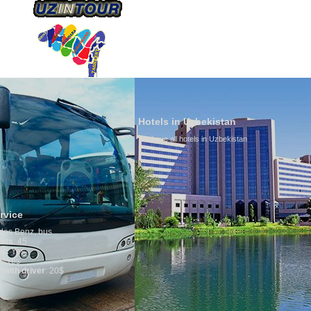
HAKKIMIZDA
ULAŞIM
Hotels in Uzbekistan
We have all hotels in Uzbekistan
Culture of 
By nature Uzbek
is why migrati
any influence o
general, the lev
growth is very 
marriages is si
percentage of d
in the world. Ac
family is regar