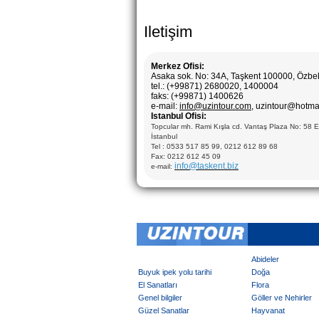
Iletişim
Merkez Ofisi:
Asaka sok. No: 34A, Taşkent 100000, Özbe
tel.: (+99871) 2680020, 1400004
faks: (+99871) 1400626
e-mail:
info@uzintour.com
, uzintour@hotma
Istanbul Ofisi:
Topcular mh. Rami Kışla cd. Vantaş Plaza No: 58 
İstanbul
Tel : 0533 517 85 99, 0212 612 89 68
Fax: 0212 612 45 09
info@taskent.biz
e-mail:
Abideler
Buyuk ipek yolu tarihi
Doğa
El Sanatları
Flora
Genel bilgiler
Göller ve Nehirler
Güzel Sanatlar
Hayvanat