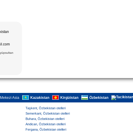
kistan
il.com
Eyüpsultan
Mekezi Asia
Kazakistan
Kirgizistan
Özbekistan
Taşkent, Özbekistan otelleri
Semerkant, Özbekistan otelleri
Buhara, Özbekistan otelleri
Andican, Özbekistan otelleri
Fergana, Özbekistan otelleri