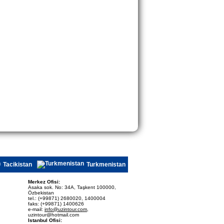
Tacikistan
Turkmenistan
Merkez Ofisi:
Asaka sok. No: 34A, Taşkent 100000,
Özbekistan
tel.: (+99871) 2680020, 1400004
faks: (+99871) 1400626
e-mail:
info@uzintour.com
,
uzintour@hotmail.com
Istanbul Ofisi: