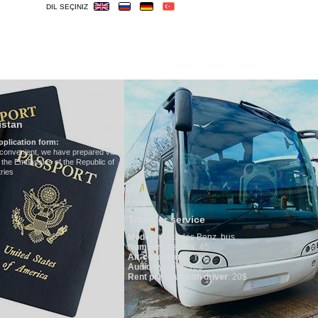
DIL SEÇINIZ
TURLAR
OTELLER
VIZE
ÖNEMLILER
Hotels in Uzbekista
We have all hotels in Uzbek
 visa
c of
Transfer service
Model
:
Mercedes Benz, bus
Number of seats
: 45
Air-conditioner:
Yes
Audio system
: Yes
Rent per hour with driver
: 20$