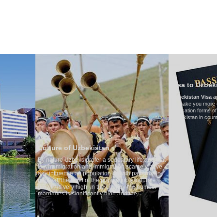
HAKKIMIZDA
ULAŞIM
ÖZBEKISTAN'DA TURIZM
YORUMLAR
Visa to Uzbekistan
Uzbekistan Visa application form:
To make you more convenient, we have prepared
application forms of the Embassies of the Republi
Uzbekistan in countries
f Uzbekistan
beks prefer a sedentary life and that
ation and immigration scarcely have
e on population growth patterns. In
 level of the population's natural
ry high. In the country the number of
 significantly high and the
f divorce cases is one of the lowest
. According to Uzbek tradition, the
egarded as something quite sacred.