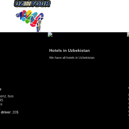
HAKKIMIZDA
ULAŞIM
Hotels in Uzbekistan
We have all hotels in Uzbekistan
Culture of 
By nature Uzbek
is why migrati
any influence o
general, the lev
growth is very 
marriages is si
percentage of d
in the world. Ac
family is regar