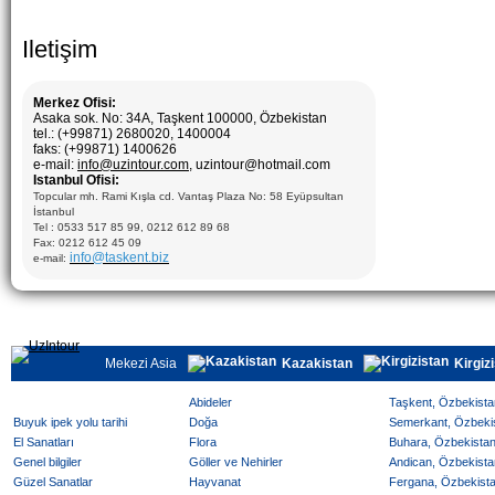
Iletişim
Merkez Ofisi:
Asaka sok. No: 34A, Taşkent 100000, Özbekistan
tel.: (+99871) 2680020, 1400004
faks: (+99871) 1400626
e-mail:
info@uzintour.com
, uzintour@hotmail.com
Istanbul Ofisi:
Topcular mh. Rami Kışla cd. Vantaş Plaza No: 58 Eyüpsultan
İstanbul
Tel : 0533 517 85 99, 0212 612 89 68
Fax: 0212 612 45 09
info@taskent.biz
e-mail:
Mekezi Asia
Kazakistan
Kirgiz
Abideler
Taşkent, Özbekistan
Buyuk ipek yolu tarihi
Doğa
Semerkant, Özbekist
El Sanatları
Flora
Buhara, Özbekistan 
Genel bilgiler
Göller ve Nehirler
Andican, Özbekistan
Güzel Sanatlar
Hayvanat
Fergana, Özbekistan