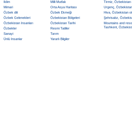
Iklim
Milli Mutfak
Tirmiz, Özbekistan o
Mimari
Orta Asya Haritası
Urgenç, Özbekistan 
Özbek dili
Özbek Ekmeği
Hiva, Özbekistan ote
Özbek Gelenekleri
Özbekistan Bölgeleri
Şehrisabz, Özbekist
Özbekistan Insanları
Özbekistan Tarihi
Mountains and reso
Tashkent, Özbekista
Özbekler
Resmi Tatiller
Sanayi
Tarım
Ünlü Insanlar
Yararlı Bilgiler