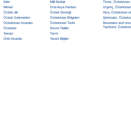
Iklim
Milli Mutfak
Tirmiz, Özbekistan o
Mimari
Orta Asya Haritası
Urgenç, Özbekistan 
Özbek dili
Özbek Ekmeği
Hiva, Özbekistan ote
Özbek Gelenekleri
Özbekistan Bölgeleri
Şehrisabz, Özbekist
Özbekistan Insanları
Özbekistan Tarihi
Mountains and reso
Tashkent, Özbekista
Özbekler
Resmi Tatiller
Sanayi
Tarım
Ünlü Insanlar
Yararlı Bilgiler