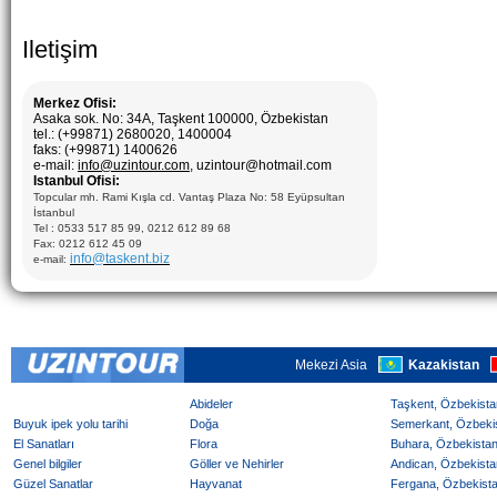
Iletişim
Merkez Ofisi:
Asaka sok. No: 34A, Taşkent 100000, Özbekistan
tel.: (+99871) 2680020, 1400004
faks: (+99871) 1400626
e-mail:
info@uzintour.com
, uzintour@hotmail.com
Istanbul Ofisi:
Topcular mh. Rami Kışla cd. Vantaş Plaza No: 58 Eyüpsultan
İstanbul
Tel : 0533 517 85 99, 0212 612 89 68
Fax: 0212 612 45 09
info@taskent.biz
e-mail:
Mekezi Asia
Kazakistan
Abideler
Taşkent, Özbekistan
Buyuk ipek yolu tarihi
Doğa
Semerkant, Özbekist
El Sanatları
Flora
Buhara, Özbekistan 
Genel bilgiler
Göller ve Nehirler
Andican, Özbekistan
Güzel Sanatlar
Hayvanat
Fergana, Özbekistan