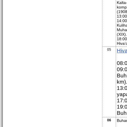
Kalta
kompl
(1908
13:00
14:00
Kulih
Muham
(XIX)
18:00
Hiva’
05
Hiv
08:
09:
Buha
km)
13:
yap
17:
19:
Buh
06
Buha