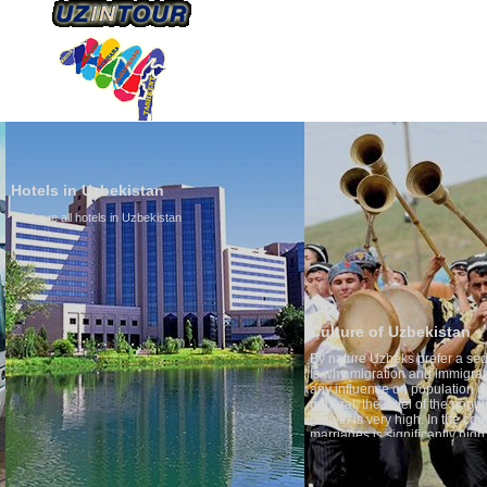
HAKKIMIZDA
ULAŞIM
Hotels in Uzbekistan
We have all hotels in Uzbekistan
Culture of Uzbekistan
By nature Uzbeks prefer a seden
is why migration and immigrati
any influence on population gro
general, the level of the popula
growth is very high. In the cou
marriages is significantly high
percentage of divorce cases is 
in the world. According to Uzbek
family is regarded as somethin