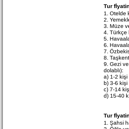
Tur fİyati
1. Otelde
2. Yemekle
3. Müze ve 
4. Türkçe 
5. Havaal
6. Havaala
7. Özbekis
8. Taşkent
9. Gezi ve
dolablı):
a) 1-2 kişi
b) 3-6 kişi
c) 7-14 ki
d) 15-40 k
Tur fİyat
1. Şahsi h