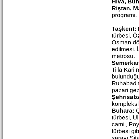
Hiva, Buh
Riştan, M
programi.
Taşkent:
türbesi, Ö
Osman döne
edilmesi. 
metrosu.
Semerkan
Tilla Kari
bulunduğu 
Ruhabad t
pazari gez
Şehrisab
kompleksle
Buhara:
Ç
türbesi, U
camii, Poy
türbesi gi
sarayı Sit