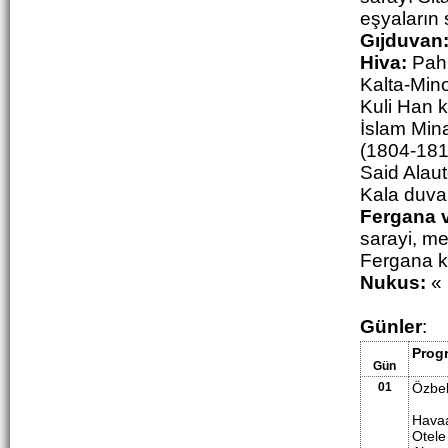
eşyaların 
Gıjduvan
Hiva:
Pahl
Kalta-Min
Kuli Han k
İslam Min
(1804-1812
Said Alau
Kala duvar
Fergana v
sarayi, m
Fergana ka
Nukus:
« 
Günler
:
Prog
Gün
01
Özbek
Havaa
Otele