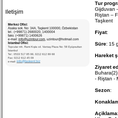
Tur prog
Gijduvan 
Iletişim
Riştan – 
Taşkent
Merkez Ofisi:
Asaka sok. No: 34A, Taşkent 100000, Özbekistan
Fiyat
:
tel.: (+99871) 2680020, 1400004
faks: (+99871) 1400626
e-mail:
info@uzintour.com
, uzintour@hotmail.com
Istanbul Ofisi:
Süre
: 15 
Topcular mh. Rami Kışla cd. Vantaş Plaza No: 58 Eyüpsultan
İstanbul
Tel : 0533 517 85 99, 0212 612 89 68
Hareket ş
Fax: 0212 612 45 09
info@taskent.biz
e-mail:
Ziyaret e
Buhara(2) 
- Riştan -
Sezon
:
Konakla
Açiklama