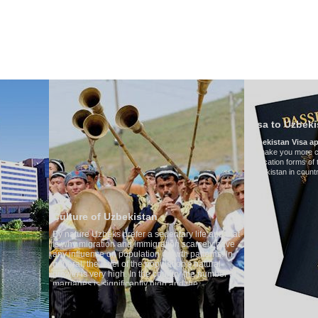
HAKKIMIZDA
ULAŞIM
ÖZBEKISTAN'DA TURIZM
YORUMLAR
Visa to Uzbekistan
Uzbekistan Visa application form:
To make you more convenient, we have prepare
application forms of the Embassies of the Republ
Uzbekistan in countries
of Uzbekistan
zbeks prefer a sedentary life and that
ation and immigration scarcely have
ce on population growth patterns. In
 level of the population's natural
ery high. In the country the number of
s significantly high and the
of divorce cases is one of the lowest
. According to Uzbek tradition, the
egarded as something quite sacred.