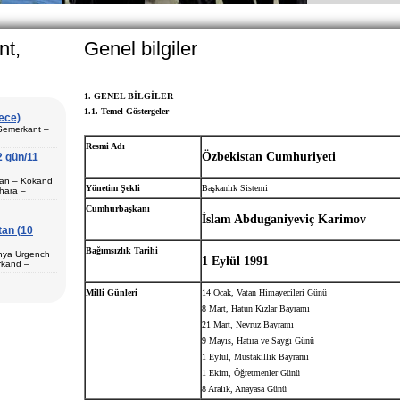
bek family, particularly in villages, is
 On the average, the Uzbek family has
n.
nt,
Genel bilgiler
1.
GENEL BİLGİLER
1.1. Temel Göstergeler
gece)
 Semerkant –
Resmi Adı
Özbekistan Cumhuriyeti
2 gün/11
ştan – Kokand
Yönetim Şekli
Başkanlık Sistemi
hara –
 Semerkant (1)
Cumhurbaşkanı
İslam Abduganiyeviç Karimov
tan (10
Bağımsızlık Tarihi
unya Urgench
1 Eylül 1991
 Fergana (3) –
rkand –
Surkhandarya
va (1) –
i tur programı
Milli Günleri
14 Ocak, Vatan Himayecileri Günü
8 Mart,
Hatun Kızlar Bayramı
21 Mart,
Nevruz Bayramı
ur paketi
9 Mayıs, Hatıra ve Saygı Günü
şur.
1 Eylül,
Müstakillik Bayramı
çin en iyi tur
1 Ekim,
Öğretmenler Günü
8 Aralık, Anayasa Günü