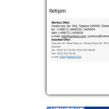
Iletişim
Merkez Ofisi:
Asaka sok. No: 34A, Taşkent 100000, Özbe
tel.: (+99871) 2680020, 1400004
faks: (+99871) 1400626
e-mail:
info@uzintour.com
, uzintour@hotma
Istanbul Ofisi:
Topcular mh. Rami Kışla cd. Vantaş Plaza No: 58 
İstanbul
Tel : 0533 517 85 99, 0212 612 89 68
Fax: 0212 612 45 09
info@taskent.biz
e-mail: