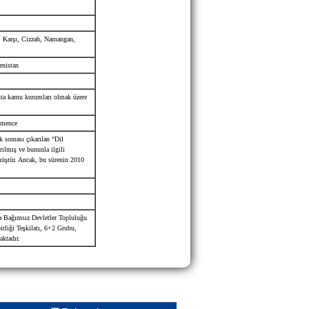
, Karşı, Cizzah, Namangan,
enistan
şta kamu kurumları olmak üzere
kmence
 sonrası çıkarılan “Dil
rılmış ve bununla ilgili
üştür. Ancak, bu sürenin 2010
a
Bağımsız Devletler Topluluğu
irliği Teşkilatı, 6+2 Grubu,
aktadır.