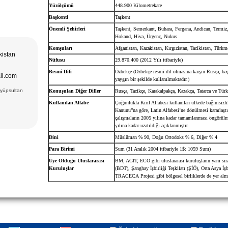
Yüzölçümü
448.900 Kilometrekare
Başkenti
Taşkent
Önemli Şehirleri
Taşkent, Semerkant, Buhara, Fergana, Andican, Termiz
Hokand, Hiva, Ürgenç, Nukus
Komşuları
Afganistan, Kazakistan, Kırgızistan, Tacikistan, Türkm
kistan
Nüfusu
29.870.400 (2012 Yılı itibariyle)
Resmi Dili
Özbekçe
(
Özbekçe resmi dil olmasına karşın Rusça, ba
il.com
yaygın bir şekilde kullanılmaktadır.)
Eyüpsultan
Konuşulan Diğer Diller
Rusça, Tacikçe, Karakalpakça, Kazakça, Tatarca ve Tür
Kullanılan Alfabe
Çoğunlukla Kiril Alfabesi kullanılan ülkede bağımsızlık
Kanunu”na göre, Latin Alfabesi’ne dönülmesi kararlaştı
çalışmaların 2005 yılına kadar tamamlanması öngörülm
yılına kadar uzatıldığı açıklanmıştır.
Dini
Müslüman % 90, Doğu Ortodoks % 6, Diğer % 4
Para Birimi
Sum (31 Aralık 2004 itibariyle 1$: 1059 Sum)
Üye Olduğu Uluslararası
BM, AGİT, ECO gibi uluslararası kuruluşların yanı sır
Kuruluşlar
(BDT), Şanghay İşbirliği Teşkilatı (ŞİÖ), Orta Asya İşb
TRACECA
Projesi gibi bölgesel birliklerde de yer alm