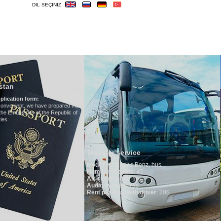
DIL SEÇINIZ
TURLAR
OTELLER
VIZE
ÖNEMLILER
Hotels in Uzbekist
We have all hotels in Uzbek
d visa
ic of
Transfer service
Model
:
Mercedes Benz, bus
Number of seats
: 45
Air-conditioner:
Yes
Audio system
: Yes
Rent per hour with driver
: 20$