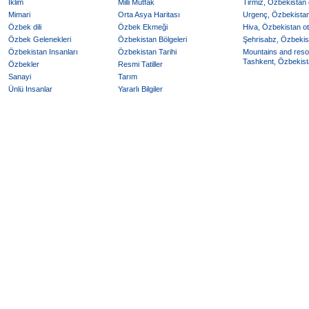
Iklim
Milli Mutfak
Tirmiz, Özbekistan o
Mimari
Orta Asya Haritası
Urgenç, Özbekistan 
Özbek dili
Özbek Ekmeği
Hiva, Özbekistan ote
Özbek Gelenekleri
Özbekistan Bölgeleri
Şehrisabz, Özbekist
Özbekistan Insanları
Özbekistan Tarihi
Mountains and reso
Tashkent, Özbekista
Özbekler
Resmi Tatiller
Sanayi
Tarım
Ünlü Insanlar
Yararlı Bilgiler