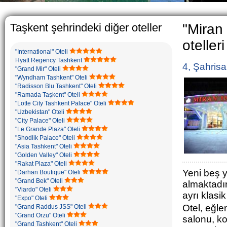
The usual Uzbek family, partic
rather big. On the average, 
5-6 children.
Taşkent şehrindeki diğer oteller
"Miran 
otelleri
"International" Oteli
Hyatt Regency Tashkent
4, Şahrisa
"Grand Mir" Oteli
"Wyndham Tashkent" Oteli
"Radisson Blu Tashkent" Oteli
"Ramada Taşkent" Oteli
"Lotte City Tashkent Palace" Oteli
"Uzbekistan" Oteli
"City Palace" Oteli
"Le Grande Plaza" Oteli
"Shodlik Palace" Oteli
"Asia Tashkent" Oteli
"Golden Valley" Oteli
"Rakat Plaza" Oteli
Yeni beş y
"Darhan Boutique" Oteli
"Grand Bek" Oteli
almaktadır
"Viardo" Oteli
ayrı klasi
"Expo" Oteli
Otel, eğle
"Grand Raddus JSS" Oteli
"Grand Orzu" Oteli
salonu, ko
"Grand Tashkent" Oteli