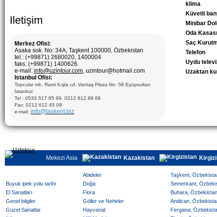
klima
Küvetli ba
Iletişim
Minibar Do
Oda Kasas
Saç Kurutm
Merkez Ofisi:
Asaka sok. No: 34A, Taşkent 100000, Özbekistan
Telefon
tel.: (+99871) 2680020, 1400004
Uydu telev
faks: (+99871) 1400626
e-mail:
info@uzintour.com
, uzintour@hotmail.com
Uzaktan k
Istanbul Ofisi:
Topcular mh. Rami Kışla cd. Vantaş Plaza No: 58 Eyüpsultan
İstanbul
Tel : 0533 517 85 99, 0212 612 89 68
Fax: 0212 612 45 09
info@taskent.biz
e-mail:
Mekezi Asia
Kazakistan
Kirgiz
Abideler
Taşkent, Özbekistan
Buyuk ipek yolu tarihi
Doğa
Semerkant, Özbekist
El Sanatları
Flora
Buhara, Özbekistan 
Genel bilgiler
Göller ve Nehirler
Andican, Özbekistan
Güzel Sanatlar
Hayvanat
Fergana, Özbekistan