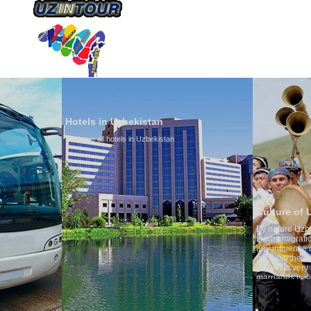
HAKKIMIZDA
ULAŞIM
Hotels in Uzbekistan
We have all hotels in Uzbekistan
Culture of Uzbekistan
By nature Uzbeks prefer a se
is why migration and immigr
any influence on population 
general, the level of the popu
growth is very high. In the c
marriages is significantly hi
percentage of divorce cases 
in the world. According to Uz
family is regarded as someth