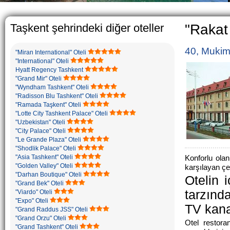
The usual Uzbek fami
rather big. On the 
5-6 children.
Taşkent şehrindeki diğer oteller
"Rakat 
40, Mukim
"Miran International" Oteli
"International" Oteli
Hyatt Regency Tashkent
"Grand Mir" Oteli
"Wyndham Tashkent" Oteli
"Radisson Blu Tashkent" Oteli
"Ramada Taşkent" Oteli
"Lotte City Tashkent Palace" Oteli
"Uzbekistan" Oteli
"City Palace" Oteli
"Le Grande Plaza" Oteli
"Shodlik Palace" Oteli
"Asia Tashkent" Oteli
Konforlu olan
"Golden Valley" Oteli
karşılayan çe
"Darhan Boutique" Oteli
Otelin 
"Grand Bek" Oteli
tarzında
"Viardo" Oteli
"Expo" Oteli
TV kanal
"Grand Raddus JSS" Oteli
"Grand Orzu" Oteli
Otel restora
"Grand Tashkent" Oteli