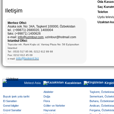
Oda Kasas
Saç Kurutm
Iletişim
Telefon
Uydu televi
Uzaktan k
Merkez Ofisi:
Asaka sok. No: 34A, Taşkent 100000, Özbekistan
tel.: (+99871) 2680020, 1400004
faks: (+99871) 1400626
e-mail:
info@uzintour.com
, uzintour@hotmail.com
Istanbul Ofisi:
Topcular mh. Rami Kışla cd. Vantaş Plaza No: 58 Eyüpsultan
İstanbul
Tel : 0533 517 85 99, 0212 612 89 68
Fax: 0212 612 45 09
info@taskent.biz
e-mail:
Mekezi Asia
Kazakistan
Kirgiz
Abideler
Taşkent, Özbekistan
Buyuk ipek yolu tarihi
Doğa
Semerkant, Özbekist
El Sanatları
Flora
Buhara, Özbekistan 
Genel bilgiler
Göller ve Nehirler
Andican, Özbekistan
Güzel Sanatlar
Hayvanat
Fergana, Özbekistan