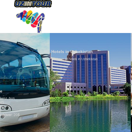
HAKKIMIZDA
ULAŞIM
Hotels in Uzbekistan
We have all hotels in Uzbekistan
Culture of Uzb
By nature Uzbeks pr
is why migration a
any influence on po
general, the level o
growth is very high
marriages is signif
percentage of divor
in the world. Accord
family is regarded 