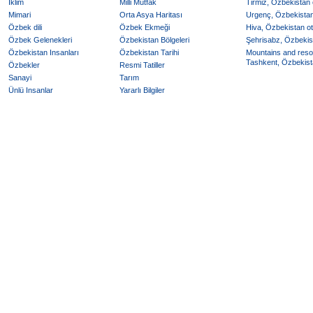
Iklim
Milli Mutfak
Tirmiz, Özbekistan o
Mimari
Orta Asya Haritası
Urgenç, Özbekistan 
Özbek dili
Özbek Ekmeği
Hiva, Özbekistan ote
Özbek Gelenekleri
Özbekistan Bölgeleri
Şehrisabz, Özbekist
Özbekistan Insanları
Özbekistan Tarihi
Mountains and reso
Tashkent, Özbekista
Özbekler
Resmi Tatiller
Sanayi
Tarım
Ünlü Insanlar
Yararlı Bilgiler