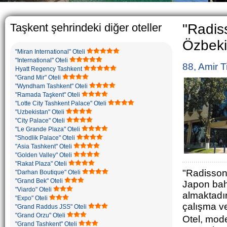
The usual Uzbek family, pa
rather big. On the avera
5-6 children.
Taşkent şehrindeki diğer oteller
"Radis
Özbekis
"Miran International" Oteli
"International" Oteli
88, Amir 
Hyatt Regency Tashkent
"Grand Mir" Oteli
"Wyndham Tashkent" Oteli
"Ramada Taşkent" Oteli
"Lotte City Tashkent Palace" Oteli
"Uzbekistan" Oteli
"City Palace" Oteli
"Le Grande Plaza" Oteli
"Shodlik Palace" Oteli
"Asia Tashkent" Oteli
"Golden Valley" Oteli
"Rakat Plaza" Oteli
"Radisson
"Darhan Boutique" Oteli
"Grand Bek" Oteli
Japon bah
"Viardo" Oteli
almaktadır
"Expo" Oteli
çalışma ve
"Grand Raddus JSS" Oteli
"Grand Orzu" Oteli
Otel, mode
"Grand Tashkent" Oteli