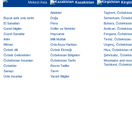
Mekezi Asia
Kazakistan
Kirgiz
Abideler
Taşkent, Özbekistan
Buyuk ipek yolu tarihi
Doğa
Semerkant, Özbekist
El Sanatları
Flora
Buhara, Özbekistan 
Genel bilgiler
Göller ve Nehirler
Andican, Özbekistan
Güzel Sanatlar
Hayvanat
Fergana, Özbekistan
Iklim
Milli Mutfak
Tirmiz, Özbekistan o
Mimari
Orta Asya Haritası
Urgenç, Özbekistan 
Özbek dili
Özbek Ekmeği
Hiva, Özbekistan ote
Özbek Gelenekleri
Özbekistan Bölgeleri
Şehrisabz, Özbekist
Özbekistan Insanları
Özbekistan Tarihi
Mountains and reso
Tashkent, Özbekista
Özbekler
Resmi Tatiller
Sanayi
Tarım
Ünlü Insanlar
Yararlı Bilgiler