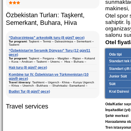
sunmaktad
makinesi, i
Özbekistan Turları: Taşkent,
Otel spor
Semerkant, Buhara, Hiva
sahiptir.
İş
organizasy
salonu su
“Dalvarzintepa” arkeolojik turu (8 gün/7 gece)
Otel fiyat
Tur programi
: Taşkent – Termiz – Dalvarzintepa – Semerkant –
Taşkent
“Özbekistan’ın Seramik Dünyası” Turu (12 gün/11
Süre
: 8 gün/7 gece
Oda tipi
gece)
Hareket şekli
: Karayolu ve uçak
Tur programi
: Taşkent – Fergana – Margilan – Riştan – Kokand
Standart tek k
– Kuva – Andican – Taşkent – Urgenç – Hiva – Buhara –
Ziyaret edilecek şehirler (geceler)
: Taşkent (2) – Semerkant (1)
Gijduvan – Semerkant – Taşkent
– Termiz (1) – Dalvarzintepa (3)
Halı turu (8 gün/7 gece)
Standart çift 
Süre
: 12 gün/11 gece
Sezon
: Yil boyunca
Kombine tur IV. Özbekistan ve Türkmenistan (10
Junior Süit
Hareket şekli
: Karayolu ve uçak
gün/9 gece)
Konaklama
: tek ve iki kişilık odalar
Travel itinerary
: Tashkent – Urgench - Khiva – Kunya Urgench
Süit
Ziyaret edilecek şehirler (geceler)
: Taşkent (3) – Fergana (3) –
– Khiva – Urgench - Bukhara - - Shahrisabz -Samarkand –
Açiklama:
Özbekistan turistik şehirleri gezilmesi. Surkhandarya
Margilan – Riştan – Kokand – Kuva – Andican – Hiva (1) –
Tashkent – Chimgan - Tashkent.
bölgesi arkeolojik kazılarını ziyaret etmek için en iyi tur programı
Buhara (2) – Gijduvan – Semerkant (2)
Budist Tur (8 gün/7 gece)
Kral Dairesi
Sezon
: Yil boyunca
Duration
: 10 days, 9 nights
Konaklama
: tek ve iki kişilık odalar
Oda/Katlar sayı
Travel services
İnşa/tadilat (yıl)
Açiklama:
Özbekistan turistik şehirleri gezilmesi. Tur paketi
seramik sanatı, tarihi ve arkeolojik bileşenlerden oluşur.
Şehir merkezi
Özbekistan’ın anıtları ve seramik stüdyoları ziyareti için en iyi tur
paketi.
Havaalanına ol
Tren istasyonu