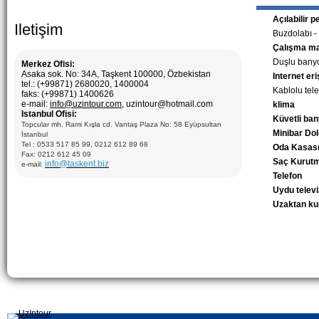
Açılabilir 
Iletişim
Buzdolabı -
Çalışma m
Duşlu bany
Merkez Ofisi:
Asaka sok. No: 34A, Taşkent 100000, Özbekistan
Internet eri
tel.: (+99871) 2680020, 1400004
Kablolu tel
faks: (+99871) 1400626
e-mail:
info@uzintour.com
, uzintour@hotmail.com
klima
Istanbul Ofisi:
Küvetli ba
Topcular mh. Rami Kışla cd. Vantaş Plaza No: 58 Eyüpsultan
Minibar Do
İstanbul
Tel : 0533 517 85 99, 0212 612 89 68
Oda Kasas
Fax: 0212 612 45 09
Saç Kurutm
info@taskent.biz
e-mail:
Telefon
Uydu telev
Uzaktan k