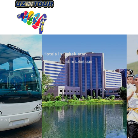
HAKKIMIZDA
ULAŞIM
Hotels in Uzbekistan
We have all hotels in Uzbekistan
Culture of Uzbekis
By nature Uzbeks prefer 
is why migration and im
any influence on populat
general, the level of the
growth is very high. In t
marriages is significantl
percentage of divorce ca
in the world. According t
family is regarded as so