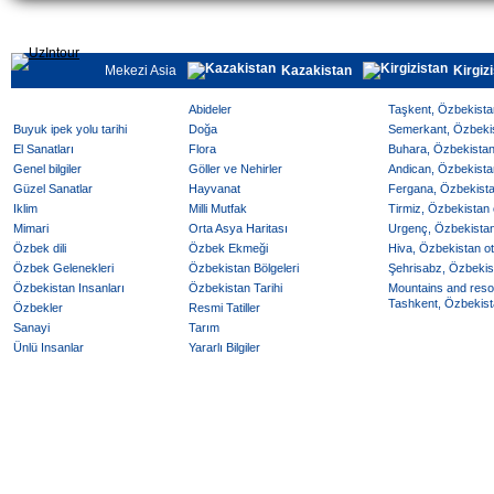
Mekezi Asia
Kazakistan
Kirgiz
Abideler
Taşkent, Özbekistan
Buyuk ipek yolu tarihi
Doğa
Semerkant, Özbekist
El Sanatları
Flora
Buhara, Özbekistan 
Genel bilgiler
Göller ve Nehirler
Andican, Özbekistan
Güzel Sanatlar
Hayvanat
Fergana, Özbekistan
Iklim
Milli Mutfak
Tirmiz, Özbekistan o
Mimari
Orta Asya Haritası
Urgenç, Özbekistan 
Özbek dili
Özbek Ekmeği
Hiva, Özbekistan ote
Özbek Gelenekleri
Özbekistan Bölgeleri
Şehrisabz, Özbekist
Özbekistan Insanları
Özbekistan Tarihi
Mountains and reso
Tashkent, Özbekista
Özbekler
Resmi Tatiller
Sanayi
Tarım
Ünlü Insanlar
Yararlı Bilgiler