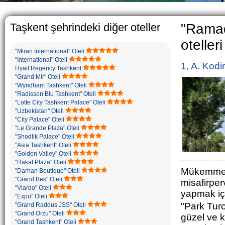
The usual Uzbek famil
rather big. On the a
5-6 children.
Taşkent şehrindeki diğer oteller
"Ramad
otelleri
"Miran International" Oteli
"International" Oteli
1, A. Kodi
Hyatt Regency Tashkent
"Grand Mir" Oteli
"Wyndham Tashkent" Oteli
"Radisson Blu Tashkent" Oteli
"Lotte City Tashkent Palace" Oteli
"Uzbekistan" Oteli
"City Palace" Oteli
"Le Grande Plaza" Oteli
"Shodlik Palace" Oteli
"Asia Tashkent" Oteli
"Golden Valley" Oteli
"Rakat Plaza" Oteli
Mükemmel
"Darhan Boutique" Oteli
"Grand Bek" Oteli
misafirperv
"Viardo" Oteli
yapmak içi
"Expo" Oteli
"Park Turo
"Grand Raddus JSS" Oteli
"Grand Orzu" Oteli
güzel ve k
"Grand Tashkent" Oteli