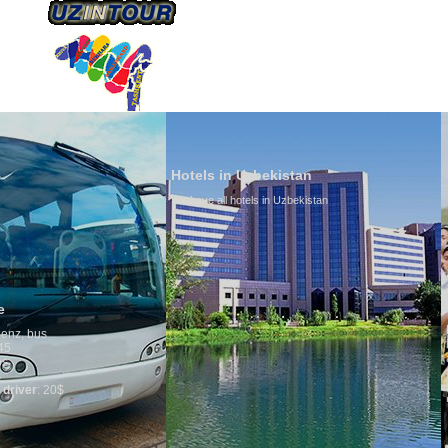
HAKKIMIZDA
ULAŞIM
Hotels in Uzbekistan
We have all hotels in Uzbekistan
Culture of Uzbe
By nature Uzbeks pre
is why migration an
any influence on pop
general, the level of
growth is very high.
marriages is signifi
percentage of divorc
in the world. Accordi
family is regarded a