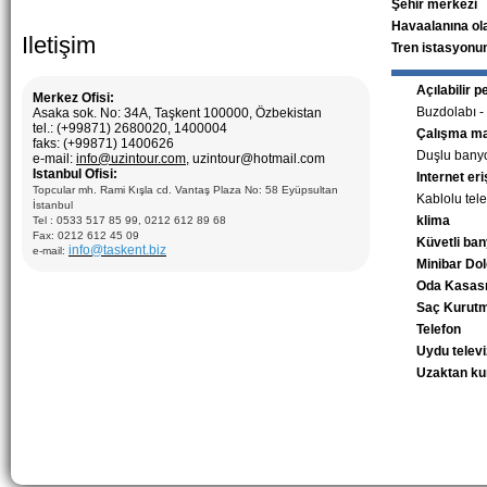
Şehir merkezi
Havaalanına ol
Iletişim
Tren istasyonu
Açılabilir 
Merkez Ofisi:
Buzdolabı -
Asaka sok. No: 34A, Taşkent 100000, Özbekistan
tel.: (+99871) 2680020, 1400004
Çalışma m
faks: (+99871) 1400626
Duşlu bany
e-mail:
info@uzintour.com
, uzintour@hotmail.com
Istanbul Ofisi:
Internet eri
Topcular mh. Rami Kışla cd. Vantaş Plaza No: 58 Eyüpsultan
Kablolu tel
İstanbul
klima
Tel : 0533 517 85 99, 0212 612 89 68
Fax: 0212 612 45 09
Küvetli ba
info@taskent.biz
e-mail:
Minibar Do
Oda Kasas
Saç Kurutm
Telefon
Uydu telev
Uzaktan k