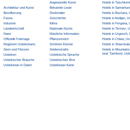
Angewandte Kunst
Hotels in Taschken
Architektur und Kunst
Bekannte Leute
Hotels in Samarkan
Bevölkerung
Denkmäler
Hotels in Buchara,
Fauna
Geschichte
Hotels in Andijan, 
Industrie
Klima
Hotels in Fergana,
Landwirtschaft
Nationale Küche
Hotels in Termez, 
Natur
Nützliche Information
Hotels in Urgench,
Offizielle Feiertage
Pflanzenreich
Hotels in Chiwa, Us
Regionen Usbekistans
Schönen Künste
Hotels in Shaxrisab
Seen und Flüssen
Seidenstraße
Hotels in Mountains
near Tashkent, Usb
Usbeken
Usbekische Sprache
Usbekischer Bräuche
Usbekisches Brot
Usbekistan in Daten
Usbekistan Karte