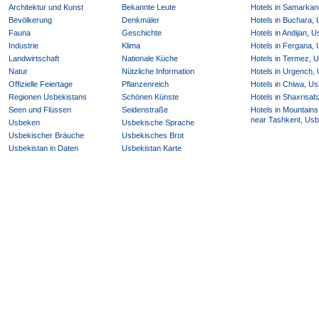
Architektur und Kunst
Bekannte Leute
Hotels in Samarkan
Bevölkerung
Denkmäler
Hotels in Buchara,
Fauna
Geschichte
Hotels in Andijan, 
Industrie
Klima
Hotels in Fergana,
Landwirtschaft
Nationale Küche
Hotels in Termez, 
Natur
Nützliche Information
Hotels in Urgench,
Offizielle Feiertage
Pflanzenreich
Hotels in Chiwa, Us
Regionen Usbekistans
Schönen Künste
Hotels in Shaxrisab
Seen und Flüssen
Seidenstraße
Hotels in Mountains
near Tashkent, Usb
Usbeken
Usbekische Sprache
Usbekischer Bräuche
Usbekisches Brot
Usbekistan in Daten
Usbekistan Karte