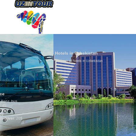
ÜBER UNS
TRANSPORTS
TOURISMU
Hotels in Uzbekistan
We have all hotels in Uzbekistan
Culture of Uzbe
By nature Uzbeks pre
is why migration an
any influence on pop
general, the level of
growth is very high.
marriages is signifi
percentage of divorc
in the world. Accordi
family is regarded a