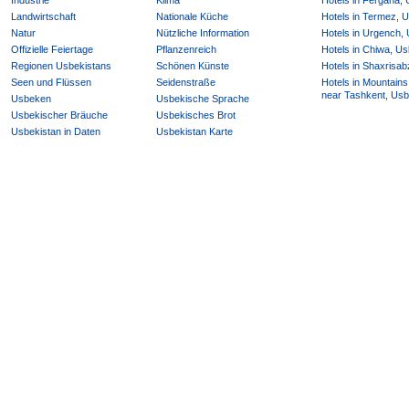
Industrie
Klima
Hotels in Fergana,
Landwirtschaft
Nationale Küche
Hotels in Termez, 
Natur
Nützliche Information
Hotels in Urgench,
Offizielle Feiertage
Pflanzenreich
Hotels in Chiwa, Us
Regionen Usbekistans
Schönen Künste
Hotels in Shaxrisab
Seen und Flüssen
Seidenstraße
Hotels in Mountains
near Tashkent, Usb
Usbeken
Usbekische Sprache
Usbekischer Bräuche
Usbekisches Brot
Usbekistan in Daten
Usbekistan Karte