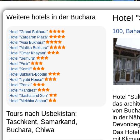
The usual Uzbek fami
rather big. On the 
5-6 children.
Weitere hotels in der Buchara
Hotel 
100, Baha
Hotel "Grand Bukhara"
Hotel "Zargaron Plaza"
Hotel "Asia Bukhara"
Hotel "Malika Bukhara"
Hotel "Omar Khayam"
Hotel "Semurg"
Hotel "Emir"
Hotel "Komil"
Hotel Bukhara-Boodin
Hotel "Lyabi House"
Hotel "Porso"
Hotel "Rangrez"
Hotel "Sasha and Son"
Hotel "Sul
Hotel "Mekhtar Ambar"
das archi
von Bucha
Tours nach Usbekistan:
in der Nä
Taschkent, Samarkand,
Devonbegi
Buchara, Chiwa
Das Hotel
mit Klima