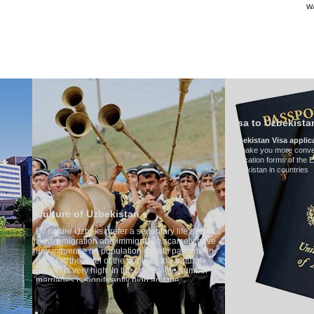
W
TRANSPORTS
TOURISMUS IN USBEKISTAN
BEURTEILUNGEN
T
Visa to Uzbekistan
Uzbekistan Visa application form:
To make you more convenient, we have prepared vis
application forms of the Embassies of the Republic of
Uzbekistan in countries
zbekistan
 prefer a sedentary life and that
 and immigration scarcely have
 population growth patterns. In
l of the population's natural
gh. In the country the number of
ificantly high and the
vorce cases is one of the lowest
ording to Uzbek tradition, the
ed as something quite sacred.