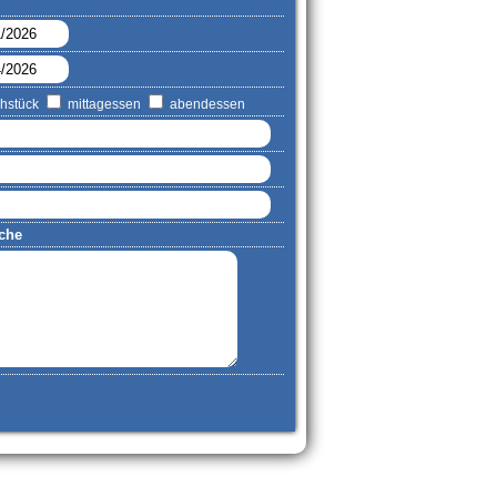
hstück
mittagessen
abendessen
che