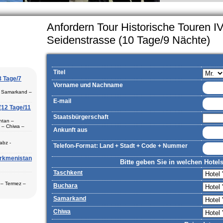
amily, particularly in villages, is
he average, the Uzbek family has
Anfordern Tour Historische Touren I
Seidenstrasse (10 Tage/9 Nächte)
Titel
8 Tage/7
Vorname und Nachname
– Samarkand –
E-mail
(12 Tage/11
Staatsbürgerschaft
htan –
 – Chiwa –
Ankunft aus
Termez (1) –
abz -
Telefon-Format: Land + Stadt + Code + Nummer
urkmenistan
itions-Basis
Bitte geben Sie in welchen Hotel
gilan –
Buchara (2) –
Taschkent
ch der
n
 – Termez –
Buchara
nd (2) -
Samarkand
n Städte
Chiwa
storische und
r Ihren
Shaxrisabz,