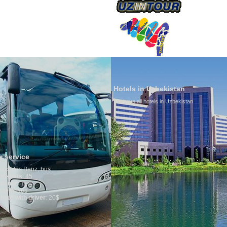
ÜBER UNS
Hotels in Uzbekistan
We have all hotels in Uzbekistan
Culture of U
By nature Uzbeks
is why migration
any influence on
general, the leve
growth is very hi
marriages is sign
percentage of di
in the world. Acc
family is regard