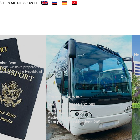
ÄHLEN SIE DIE SPRACHE
OUREN
HOTELS
VISUM
ÜBERBLICK
Hotels in Uzbekistan
We have all hotels in Uzbekistan
a
Transfer service
Model
:
Mercedes Benz, bus
Number of seats
: 45
Air-conditioner:
Yes
Audio system
: Yes
Rent per hour with driver
: 20$