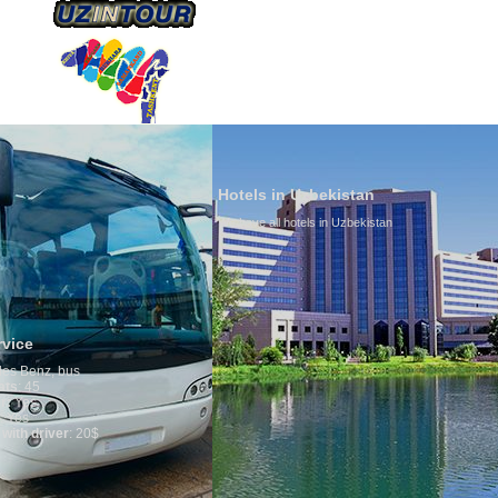
ÜBER UNS
TRANSPORTS
TOURISMU
Hotels in Uzbekistan
We have all hotels in Uzbekistan
Culture of 
By nature Uzbek
is why migrati
any influence o
general, the lev
growth is very 
marriages is si
percentage of d
in the world. A
family is regar