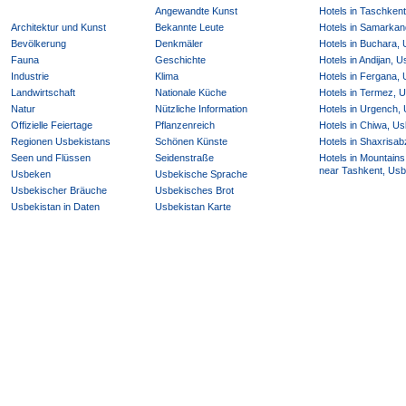
Angewandte Kunst
Hotels in Taschken
Architektur und Kunst
Bekannte Leute
Hotels in Samarkan
Bevölkerung
Denkmäler
Hotels in Buchara,
Fauna
Geschichte
Hotels in Andijan, 
Industrie
Klima
Hotels in Fergana,
Landwirtschaft
Nationale Küche
Hotels in Termez, 
Natur
Nützliche Information
Hotels in Urgench,
Offizielle Feiertage
Pflanzenreich
Hotels in Chiwa, Us
Regionen Usbekistans
Schönen Künste
Hotels in Shaxrisab
Seen und Flüssen
Seidenstraße
Hotels in Mountains
near Tashkent, Usb
Usbeken
Usbekische Sprache
Usbekischer Bräuche
Usbekisches Brot
Usbekistan in Daten
Usbekistan Karte