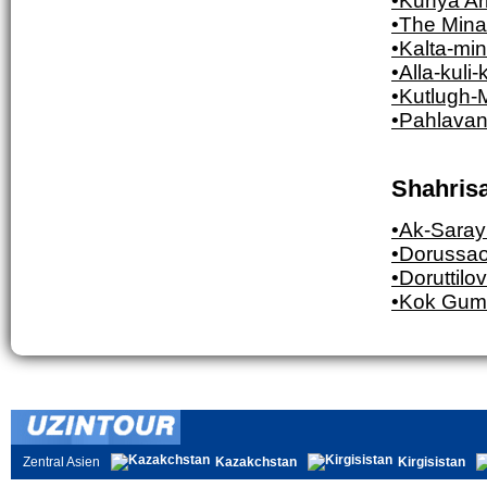
•Kunya Ar
•The Mina
•Kalta-min
•Alla-kul
•Kutlugh-
•Pahlava
Shahris
•Ak-Saray
•Dorussa
•Doruttilov
•Kok Gum
Zentral Asien
Kazakchstan
Kirgisistan