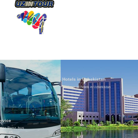
О КОМПАНИИ
НАШ ТРАНСПОРТ
ТУРИЗ
Hotels in Uzbekistan
We have all hotels in Uzbekistan
Culture of
By nature Uzb
is why migrat
any influence