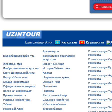
Центральная Азия
Казахстан
Кыргызстан
Архитектура
Отели в городе Та
Узбекистан
Великий Шелковый Путь
Декоративно-прикладное
искусство
Отели в городе Са
Узбекистан
Животный мир
Известные люди
Отели в городе Бу
Изобразительное искусство
История Узбекистана
Узбекистан
Карта Центральной Азии
Климат
Отели в городе Ан
Народ Узбекистана
Национальная кухня
Узбекистан
Общая информация
Озера и Реки
Отели в городе Фе
Официальные праздники
Памятники
Узбекистан
Полезная информация
Природа
Отели в городе Те
Узбекистан
Промышленность
Растительный мир
Отели в городе Ур
Регионы Узбекистана
Сельское хозяйство
Узбекистан
Узбеки
Узбекские обычаи
Отели в городе Хи
Узбекский Хлеб
Узбекский язык
Отели в городе Ша