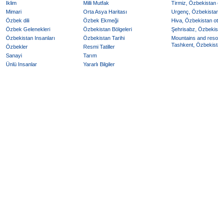
Iklim
Milli Mutfak
Tirmiz, Özbekistan o
Mimari
Orta Asya Haritası
Urgenç, Özbekistan 
Özbek dili
Özbek Ekmeği
Hiva, Özbekistan ote
Özbek Gelenekleri
Özbekistan Bölgeleri
Şehrisabz, Özbekist
Özbekistan Insanları
Özbekistan Tarihi
Mountains and reso
Tashkent, Özbekista
Özbekler
Resmi Tatiller
Sanayi
Tarım
Ünlü Insanlar
Yararlı Bilgiler