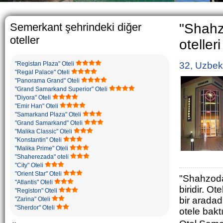
The usual Uzbek family,
rather big. On the av
5-6 children.
Semerkant şehrindeki diğer
"Shahz
oteller
otelleri
"Registan Plaza" Oteli
32, Uzbek
"Regal Palace" Oteli
"Panorama Grand" Oteli
"Grand Samarkand Superior" Oteli
"Diyora" Oteli
"Emir Han" Oteli
"Samarkand Plaza" Oteli
"Grand Samarkand" Oteli
"Malika Classic" Oteli
"Konstantin" Oteli
"Malika Prime" Oteli
"Shaherezada" oteli
"City" Oteli
"Orient Star" Oteli
"Shahzoda 
"Atlantis" Oteli
biridir. Ot
"Registon" Oteli
bir aradadı
"Zarina" Oteli
"Sherdor" Oteli
otele baktı