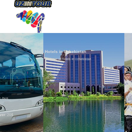
HAKKIMIZDA
ULAŞIM
Hotels in Uzbekistan
We have all hotels in Uzbekistan
Culture of Uzbek
By nature Uzbeks prefe
is why migration and 
any influence on popu
general, the level of t
growth is very high. I
marriages is significa
percentage of divorce
in the world. Accordin
family is regarded as