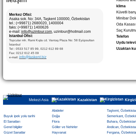
Kablolu tel
klima
Küvetli ban
Merkez Ofisi:
Minibar Do
Asaka sok. No: 34A, Taşkent 100000, Özbekistan
tel.: (+99871) 2680020, 1400004
Oda Kasası
faks: (+99871) 1400626
Saç Kurutm
e-mail:
info@uzintour.com
, uzintour@hotmail.com
Istanbul Ofisi:
Telefon
Topcular mh. Rami Kışla cd. Vantaş Plaza No: 58 Eyüpsultan
Uydu telev
İstanbul
Uzaktan k
Tel : 0533 517 85 99, 0212 612 89 68
Fax: 0212 612 45 09
info@taskent.biz
e-mail:
Mekezi Asia
Kazakistan
Kirgiz
Abideler
Taşkent, Özbekistan
Buyuk ipek yolu tarihi
Doğa
Semerkant, Özbekist
El Sanatları
Flora
Buhara, Özbekistan 
Genel bilgiler
Göller ve Nehirler
Andican, Özbekistan
Güzel Sanatlar
Hayvanat
Fergana, Özbekistan