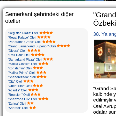
The usual Uzbek family, pa
rather big. On the avera
5-6 children.
Semerkant şehrindeki diğer
"Grand
oteller
Özbekis
"Registan Plaza" Oteli
38, Yalan
"Regal Palace" Oteli
"Panorama Grand" Oteli
"Grand Samarkand Superior" Oteli
"Diyora" Oteli
"Emir Han" Oteli
"Samarkand Plaza" Oteli
"Malika Classic" Oteli
"Konstantin" Oteli
"Malika Prime" Oteli
"Shaherezada" oteli
"City" Oteli
"Orient Star" Oteli
"Grand Sam
"Atlantis" Oteli
kalbinde y
"Registon" Oteli
edilmiştir
"Shahzoda Lux" Oteli
"Zarina" Oteli
Otel Avrup
"Sherdor" Oteli
odalar su