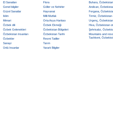
El Sanatları
Flora
Buhara, Özbekistan 
Genel bilgiler
Göller ve Nehirler
Andican, Özbekistan
Güzel Sanatlar
Hayvanat
Fergana, Özbekistan
Iklim
Milli Mutfak
Tirmiz, Özbekistan o
Mimari
Orta Asya Haritası
Urgenç, Özbekistan 
Özbek dili
Özbek Ekmeği
Hiva, Özbekistan ote
Özbek Gelenekleri
Özbekistan Bölgeleri
Şehrisabz, Özbekist
Özbekistan Insanları
Özbekistan Tarihi
Mountains and reso
Tashkent, Özbekista
Özbekler
Resmi Tatiller
Sanayi
Tarım
Ünlü Insanlar
Yararlı Bilgiler