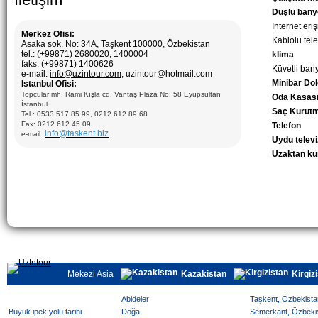
Duşlu bany
Internet eriş
Merkez Ofisi:
Kablolu tel
Asaka sok. No: 34A, Taşkent 100000, Özbekistan
tel.: (+99871) 2680020, 1400004
klima
faks: (+99871) 1400626
Küvetli ban
e-mail:
info@uzintour.com
, uzintour@hotmail.com
Minibar Do
Istanbul Ofisi:
Topcular mh. Rami Kışla cd. Vantaş Plaza No: 58 Eyüpsultan
Oda Kasas
İstanbul
Saç Kurutm
Tel : 0533 517 85 99, 0212 612 89 68
Fax: 0212 612 45 09
Telefon
info@taskent.biz
e-mail:
Uydu telev
Uzaktan k
Mekezi Asia
Kazakistan
Kirgiz
Abideler
Taşkent, Özbekistan
Buyuk ipek yolu tarihi
Doğa
Semerkant, Özbekist