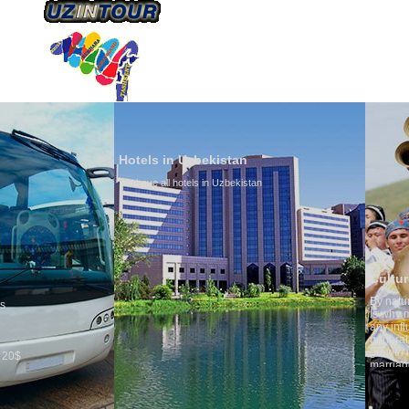
HAKKIMIZDA
ULAŞIM
Hotels in Uzbekistan
We have all hotels in Uzbekistan
Culture of Uzbekist
By nature Uzbeks prefer 
is why migration and imm
any influence on populat
general, the level of the 
growth is very high. In t
marriages is significantl
percentage of divorce ca
in the world. According t
family is regarded as so