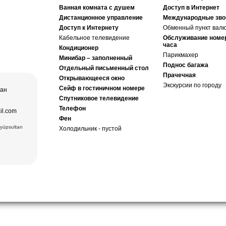
о искусства,
ера в
ез (2) –
Ванная комната с душем
Доступ в Интернет
Лучшая тур
ексов и
Дистанционное управление
Международные зво
а и
пакет,
Доступ к Интернету
Обменный пункт вал
щение
ера в
и Ташкент, и
Кабельное телевидение
Обслуживание номе
часа
Кондиционер
дам
Хазрат Имам
ческих,
Парикмахер
ь (XIX в.);
Минибар – заполненный
нентов
 Чор-су.
Поднос багажа
Отдельный письменный стол
р Оперы и
ного
Прачечная
Открывающееся окно
Экскурсии по городу
чая:
Сейф в гостиничном номере
тан
) и Медресе
 Мавзолей
Спутниковое телевидение
ечеть Биби-
.), ковровая
Телефон
il.com
Фен
 вв.),
6вв.),
Eyüpsultan
Холодильник - пустой
15 вв.)
взолей
Комплекс
есе Мири
ки Заргарон
екс Ляби-
тная
овровая