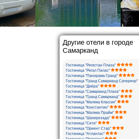
general, the level of the popula
growth is very high. In the cou
marriages is significantly high
percentage of divorce cases is 
in the world. According to Uzbek
family is regarded as somethin
The usual Uzbek family, particul
rather big. On the average, th
5-6 children.
Другие отели в городе
Самарканд
Гостиница "Регистан Плаза"
Гостиница "Регал Палас"
Гостиница "Панорама Гранд"
Гостиница "Гранд Самарканд Супериор"
Гостиница "Диёра"
Гостиница "Самарканд Плаза"
Гостиница "Гранд Самарканд"
Гостиница "Малика Классик"
Гостиница "Константин"
Гостиница "Малика Прайм"
Гостиница "Шахерезада"
Гостиница "Сити"
Гостиница "Ориент Стар"
Гостиница "Атлантис"