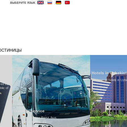
ВЫБЕРИТЕ ЯЗЫК
ОСТИНИЦЫ
ВИЗА
ВЕСЬМА ВАЖНЫЕ
Hotels in Uzbekistan
We have all hotels in Uzbekistan
service
edes Benz, bus
seats
: 45
oner:
Yes