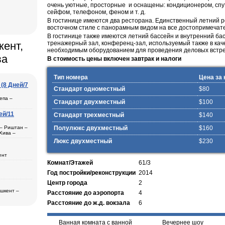
очень уютные, просторные и оснащены: кондиционером, сп
сейфом, телефоном, феном и т. д.
В гостинице имеются два ресторана. Единственный летний 
восточном стиле с панорамным видом на все достопримечате
В гостинице также имеются летний бассейн и внутренний бас
кент,
тренажерный зал, конференц-зал, используемый также в ка
необходимым оборудованием для проведения деловых встре
ва
В стоимость цены включен завтрак и налоги
Тип номера
Цена за 
(8 Дней/7
Стандарт одноместный
$80
епа –
Стандарт двухместный
$100
ей/11
Стандарт трехместный
$140
ль
 – Риштан –
Полулюкс двухместный
$160
Хива –
рканд (1) –
Люкс двухместный
$230
ент
Комнат/Этажей
61/3
ера в
а
ана (3) –
Год постройки/реконструкции
2014
– Хива (1) –
дам
Центр города
2
ещения
ашкент –
бласти
Расстояние до аэропорта
4
2)
Расстояние до ж.д. вокзала
6
ера в
втомобиль
дам
Ванная комната с ванной
Вечернее шоу