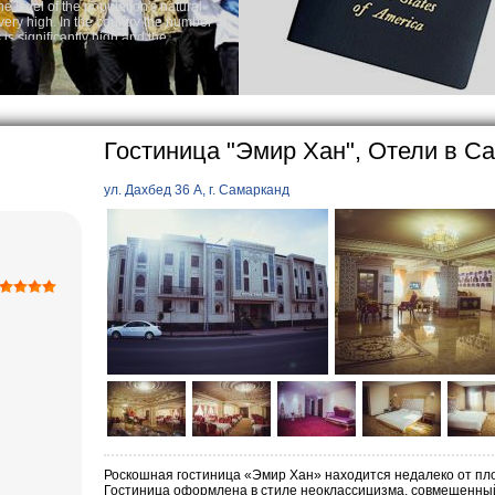
tion's natural
Audio syst
ntry the number of
Rent per ho
 and the
one of the lowest
 tradition, the
g quite sacred.
arly in villages, is
e Uzbek family has
Гостиница "Эмир Хан", Отели в С
ул. Дахбед 36 А, г. Самарканд
Роскошная гостиница «Эмир Хан» находится недалеко от площ
Гостиница оформлена в стиле неоклассицизма, совмещенный