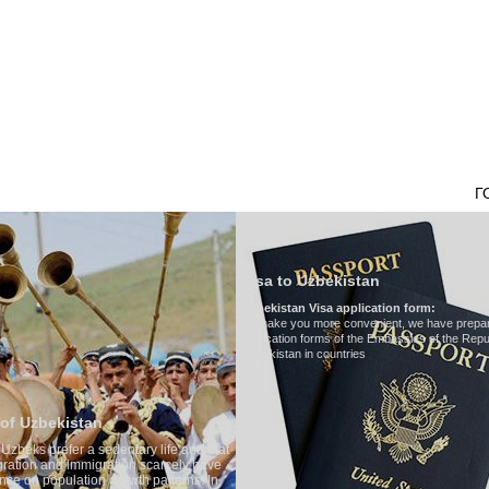
НАШ ТРАНСПОРТ
ТУРИЗМ В УЗБЕКИСТАНЕ
ОТЗЫВЫ
ТУРЫ
Г
Visa to Uzbekistan
Uzbekistan Visa application form:
To make you more convenient, we have prepared visa
application forms of the Embassies of the Republic of
Uzbekistan in countries
Transfer 
tary life and that
Model
:
Merc
on scarcely have
Number of 
wth patterns. In
Air-conditi