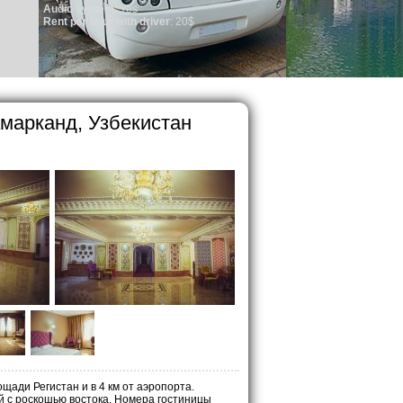
em
: Yes
ur with driver
: 20$
амарканд, Узбекистан
ади Регистан и в 4 км от аэропорта.
 с роскошью востока. Номера гостиницы