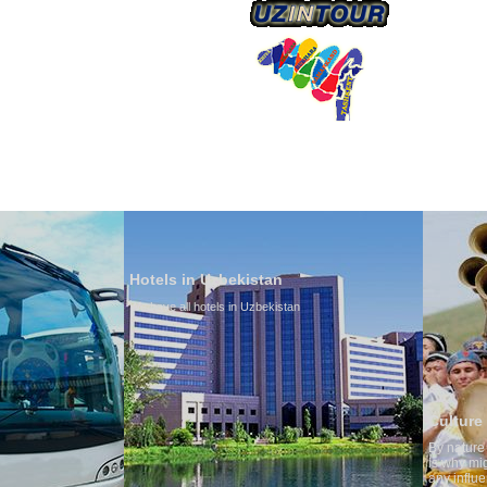
О КОМПАНИИ
Hotels in Uzbekistan
We have all hotels in Uzbekistan
Culture of Uzbekistan
By nature Uzbeks prefer a seden
is why migration and immigrati
any influence on population gro