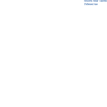
resorts near Tashke
Узбекистан