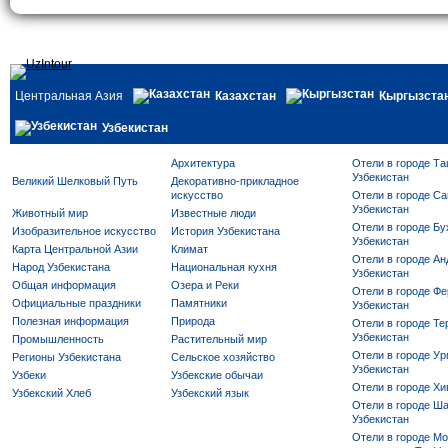
Центральная Азия
Казахстан
Кыргызста
Узбекистан
Архитектура
Отели в городе Та
Узбекистан
Великий Шелковый Путь
Декоративно-прикладное
искусство
Отели в городе Са
Узбекистан
Животный мир
Известные люди
Отели в городе Бу
Изобразительное искусство
История Узбекистана
Узбекистан
Карта Центральной Азии
Климат
Отели в городе Ан
Народ Узбекистана
Национальная кухня
Узбекистан
Общая информация
Озера и Реки
Отели в городе Фе
Официальные праздники
Памятники
Узбекистан
Полезная информация
Природа
Отели в городе Те
Узбекистан
Промышленность
Растительный мир
Отели в городе Ур
Регионы Узбекистана
Сельское хозяйство
Узбекистан
Узбеки
Узбекские обычаи
Отели в городе Хи
Узбекский Хлеб
Узбекский язык
Отели в городе Ша
Узбекистан
Отели в городе Mo