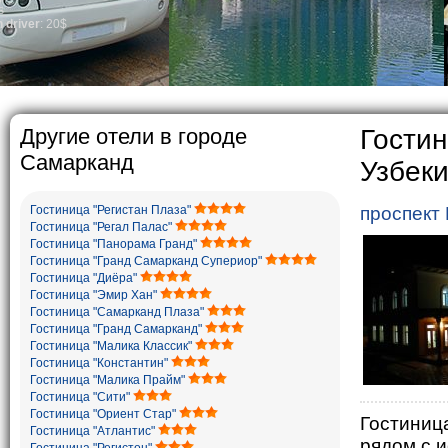
general, the level o
growth is very high
marriages is signif
percentage of divor
in the world. Accor
family is regarded
The usual Uzbek fami
rather big. On the 
5-6 children.
Другие отели в городе
Гостин
Самарканд
Узбек
Гостиница "Регистан Плаза"
проспект 
Гостиница "Регал Палас"
Гостиница "Панорама Гранд"
Гостиница "Гранд Самарканд Супериор"
Гостиница "Диёра"
Гостиница "Эмир Хан"
Гостиница "Самарканд Плаза"
Гостиница "Гранд Самарканд"
Гостиница "Малика Классик"
Гостиница "Константин"
Гостиница "Малика Прайм"
Гостиница "Сити"
Гостиница "Ориент Стар"
Гостиниц
Гостиница "Атлантис"
рядом с 