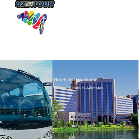
О КОМПАНИИ
НАШ ТРАНСПОРТ
ТУРИЗ
Hotels in Uzbekistan
We have all hotels in Uzbekistan
Culture of Uzb
By nature Uzbeks pr
is why migration a
any influence on po