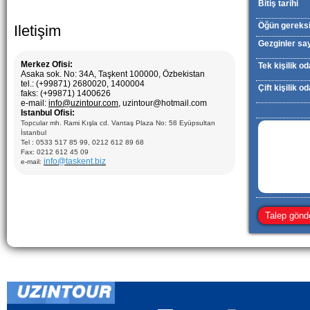
Bitiş tarihi
Öğün gereksi
Iletişim
Gezginler say
Merkez Ofisi:
Tek kişilik od
Asaka sok. No: 34A, Taşkent 100000, Özbekistan
tel.: (+99871) 2680020, 1400004
Çift kişilik o
faks: (+99871) 1400626
e-mail:
info@uzintour.com
, uzintour@hotmail.com
Istanbul Ofisi:
Topcular mh. Rami Kışla cd. Vantaş Plaza No: 58 Eyüpsultan
İstanbul
Tel : 0533 517 85 99, 0212 612 89 68
Fax: 0212 612 45 09
info@taskent.biz
e-mail: