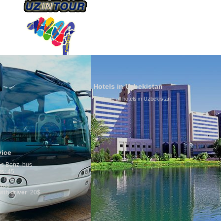
HAKKIMIZDA
ULAŞIM
Hotels in Uzbekistan
We have all hotels in Uzbekistan
Culture of U
By nature Uzbeks
is why migratio
any influence o
general, the lev
growth is very h
marriages is sig
percentage of d
in the world. Ac
family is regar