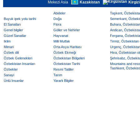
Mekezi Asia
Kazakistan
Kirgiz
Abideler
Taşkent, Özbekistan
Buyuk ipek yolu tarihi
Doğa
Semerkant, Özbekist
El Sanatları
Flora
Buhara, Özbekistan 
Genel bilgiler
Göller ve Nehirler
Andican, Özbekistan
Güzel Sanatlar
Hayvanat
Fergana, Özbekistan
Iklim
Milli Mutfak
Tirmiz, Özbekistan o
Mimari
Orta Asya Haritası
Urgenç, Özbekistan 
Özbek dili
Özbek Ekmeği
Hiva, Özbekistan ote
Özbek Gelenekleri
Özbekistan Bölgeleri
Şehrisabz, Özbekist
Özbekistan Insanları
Özbekistan Tarihi
Mountains and reso
Tashkent, Özbekista
Özbekler
Resmi Tatiller
Sanayi
Tarım
Ünlü Insanlar
Yararlı Bilgiler