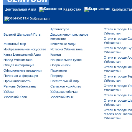
Центральная Азия
Казахстан
Кыргызста
Узбекистан
Архитектура
Отели в городе Та
Узбекистан
Великий Шелковый Путь
Декоративно-прикладное
искусство
Отели в городе Са
Узбекистан
Животный мир
Известные люди
Отели в городе Бу
Изобразительное искусство
История Узбекистана
Узбекистан
Карта Центральной Азии
Климат
Отели в городе Ан
Народ Узбекистана
Национальная кухня
Узбекистан
Общая информация
Озера и Реки
Отели в городе Фе
Официальные праздники
Памятники
Узбекистан
Полезная информация
Природа
Отели в городе Те
Узбекистан
Промышленность
Растительный мир
Отели в городе Ур
Регионы Узбекистана
Сельское хозяйство
Узбекистан
Узбеки
Узбекские обычаи
Отели в городе Хи
Узбекский Хлеб
Узбекский язык
Отели в городе Ша
Узбекистан
Отели в городе Mo
resorts near Tashke
Узбекистан