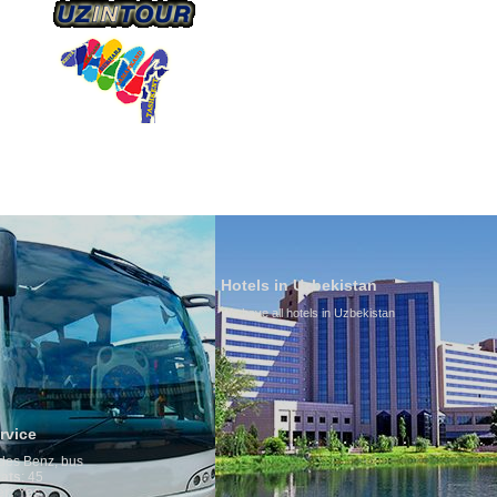
О КОМПАНИИ
НАШ ТРАНСПОРТ
ТУРИЗ
Hotels in Uzbekistan
We have all hotels in Uzbekistan
Culture of
By nature Uzbe
is why migrat
any influence 